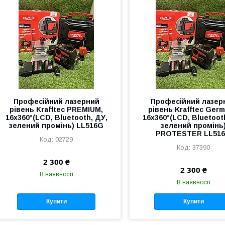
Професійний лазерний
Професійний лазер
рівень Krafftec PREMIUM,
рівень Krafftec Germ
16x360°(LCD, Bluetooth, ДУ,
16x360°(LCD, Bluetoot
зелений промінь) LL516G
зелений промінь
PROTESTER LL51
02729
37390
2 300 ₴
2 300 ₴
В наявності
В наявності
Купити
Купити