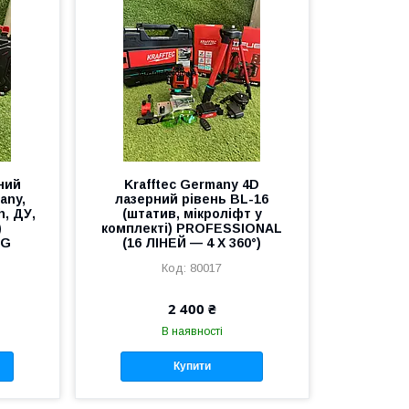
ний
Krafftec Germany 4D
any,
лазерний рівень BL-16
h, ДУ,
(штатив, мікроліфт у
)
комплекті) PROFESSIONAL
6G
(16 ЛІНЕЙ — 4 X 360°)
80017
2 400 ₴
В наявності
Купити