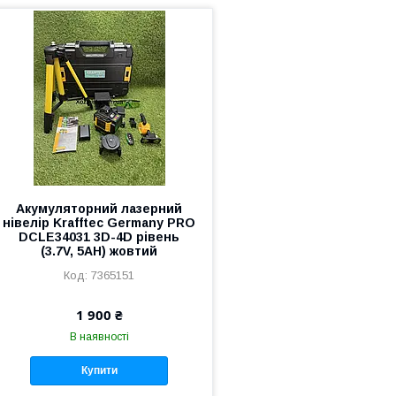
Акумуляторний лазерний
нівелір Krafftec Germany PRO
DCLE34031 3D-4D рівень
(3.7V, 5AH) жовтий
7365151
1 900 ₴
В наявності
Купити