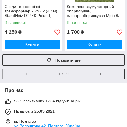
Сходи телескопічні
Комплект акумуляторний
трансформер 2.2х2.2 (4.4м)
обприскувач,
StandHeiz DT440 Poland,
електрообприскувач Мрія 6л
алюміній, до 180 кг
та турбо насадка 12В
В наявності
В наявності
4 250
1 700
₴
₴
Купити
Купити
Показати ще
1
/ 19
Про нас
93% позитивних з 354 відгуків за рік
Працює з 25.03.2021
м. Полтава
ул.Волошкова 42, Полтава, Україна