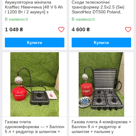
Акумуляторна мініпила
Сходи телескопічні
Krafftec Німеччина [48 V 6 Ah
трансформер 2.5х2.5 (5м)
/ 1200 Вт / 2 акумул] з
StandHeiz DT500 Poland,
автоматичним мастилом 6
алюміній, до 180 кг
В наявності
В наявності
дюймів
1 049
4 600
₴
₴
Купити
Купити
Газова плита
Газова плита 4-комфоркова +
однокомфоркова — + Баллон
Баллон 8 л + редуктор зі
5 л + редуктор зі шлангом +
шлангом + пальник у