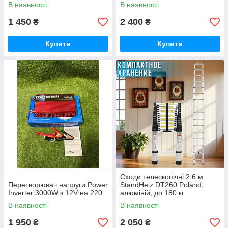
пальник на балон у
подарунок
В наявності
В наявності
подарунок
1 450
2 400
₴
₴
Купити
Купити
Сходи телескопічні 2,6 м
Перетворювач напруги Power
StandHeiz DT260 Poland,
Inverter 3000W з 12V на 220
алюміній, до 180 кг
В наявності
В наявності
1 950
2 050
₴
₴