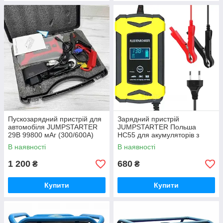
Пускозарядний пристрій для
Зарядний пристрій
автомобіля JUMPSTARTER
JUMPSTARTER Польша
29B 99800 мАг (300/600А)
HC55 для акумуляторів з
напругою 12 вольт та
В наявності
В наявності
струмом от 4A до 100А
1 200
680
₴
₴
Купити
Купити