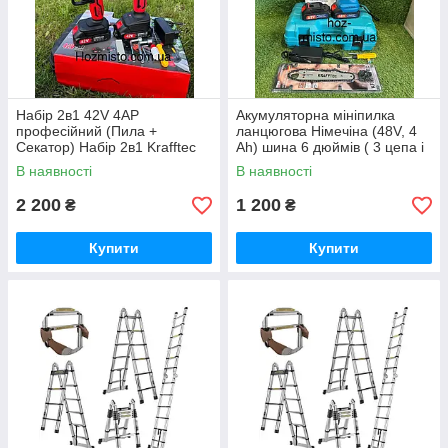
Набір 2в1 42V 4АР
Акумуляторна мініпилка
професійний (Пила +
ланцюгова Німечіна (48V, 4
Секатор) Набір 2в1 Krafftec
Аh) шина 6 дюймів ( 3 цепа і
Німеччина
2 шини)
В наявності
В наявності
2 200
1 200
₴
₴
Купити
Купити