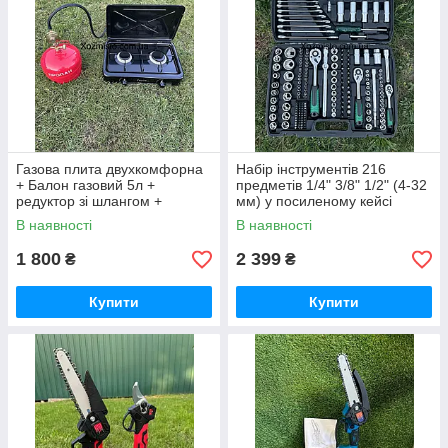
Газова плита двухкомфорна
Набір інструментів 216
+ Балон газовий 5л +
предметів 1/4" 3/8" 1/2" (4-32
редуктор зі шлангом +
мм) у посиленому кейсі
пальник на балон у
Німеччина
В наявності
В наявності
подарунок
1 800
2 399
₴
₴
Купити
Купити