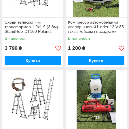
Сходи телескопічні
Компресор автомобільний
трансформер 1.9х1.9 (3.8м)
двопоршневий Linder 12 V 85
StandHeiz DT160 Poland,
л/хв з кейсом і насадками
алюміній, до 180 кг
для шин, матраців і човнів
В наявності
В наявності
Польща
3 799
1 200
₴
₴
Купити
Купити