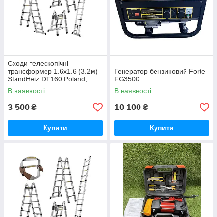
Сходи телескопічні
трансформер 1.6х1.6 (3.2м)
Генератор бензиновий Forte
StandHeiz DT160 Poland,
FG3500
алюміній, до 180 кг
В наявності
В наявності
3 500
10 100
₴
₴
Купити
Купити