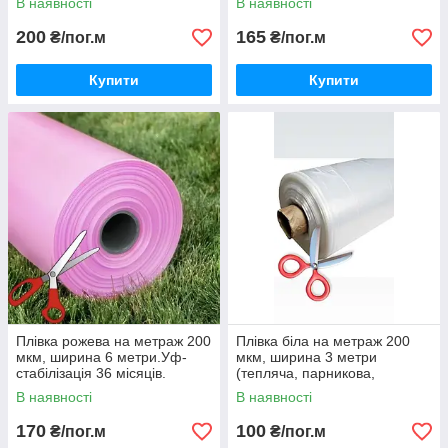
В наявності
В наявності
200
165
₴/пог.м
₴/пог.м
Купити
Купити
Плівка рожева на метраж 200
Плівка біла на метраж 200
мкм, ширина 6 метри.Уф-
мкм, ширина 3 метри
стабілізація 36 місяців.
(тепляча, парникова,
прозора).
В наявності
В наявності
170
100
₴/пог.м
₴/пог.м