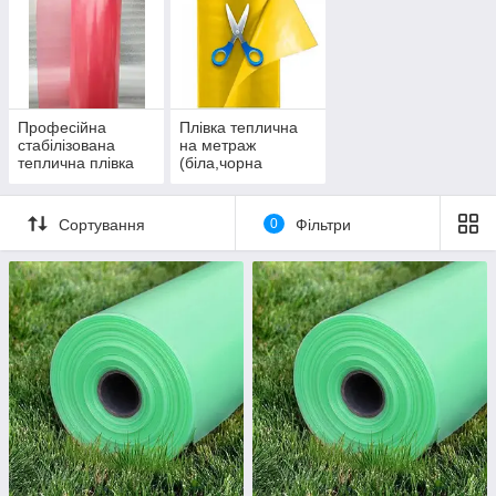
Професійна
Плівка теплична
стабілізована
на метраж
теплична плівка
(біла,чорна
рожева
стабілізуюча)
Сортування
0
Фільтри