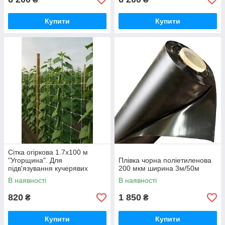
Купити
Купити
Сітка огіркова 1.7х100 м
"Угорщина". Для
Плівка чорна поліетиленова
підв'язування кучерявих
200 мкм ширина 3м/50м
рослин. Зелена.
В наявності
В наявності
820
1 850
₴
₴
Купити
Купити