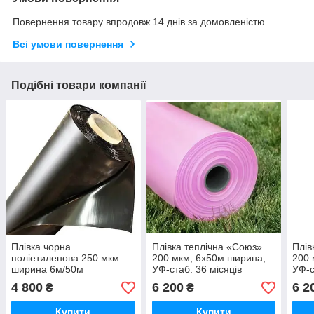
Повернення товару впродовж 14 днів за домовленістю
Всі умови повернення
Подібні товари компанії
Плівка чорна
Плівка теплічна «Союз»
Плів
поліетиленова 250 мкм
200 мкм, 6х50м ширина,
200 
ширина 6м/50м
УФ-стаб. 36 місяців
УФ-с
(Рожева)
(Рож
4 800
6 200
6 2
₴
₴
Купити
Купити