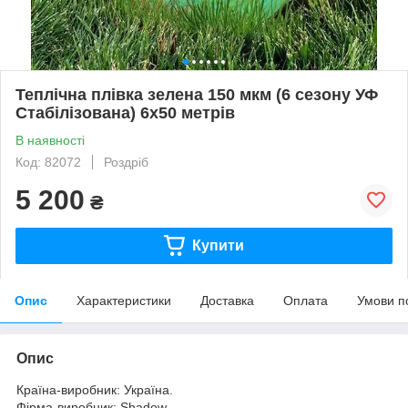
Теплічна плівка зелена 150 мкм (6 сезону УФ
Стабілізована) 6х50 метрів
В наявності
Код: 82072
Роздріб
5 200
₴
Купити
Опис
Характеристики
Доставка
Оплата
Умови п
Опис
Країна-виробник: Україна.
Фірма-виробник: Shadow