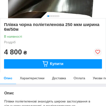
Плівка чорна поліетиленова 250 мкм ширина
6м/50м
В наявності
Роздріб
4 800
₴
Купити
Опис
Характеристики
Доставка
Оплата
Умови п
Опис
Плівки поліетиленові знаходять широке застосування в
сільському господарстві, в меліоративному та