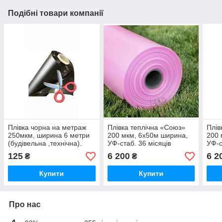
Подібні товари компанії
Плівка чорна на метраж
Плівка теплічна «Союз»
Плів
250мкм, ширина 6 метри
200 мкм, 6х50м ширина,
200 
(будівельна ,технічна).
УФ-стаб. 36 місяців
УФ-с
(Рожева)
(Рож
125
6 200
6 2
₴
₴
Купити
Купити
Про нас