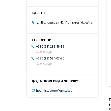
ул.Волошкова 42, Полтава, Україна
+380 (98) 282-49-16
Олександр
+380 (99) 584-07-30
Олександр
hozmistostore@gmail.com
П
в
с