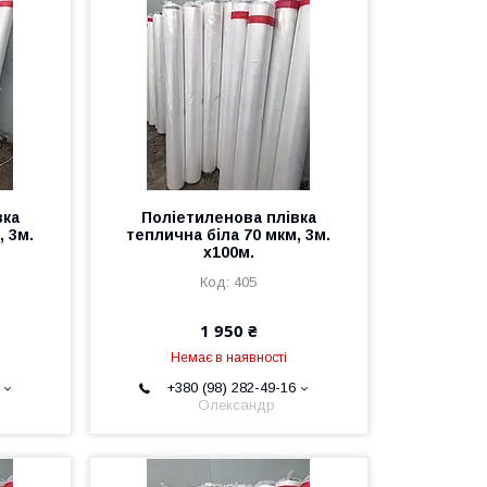
вка
Поліетиленова плівка
, 3м.
теплична біла 70 мкм, 3м.
х100м.
405
1 950 ₴
Немає в наявності
+380 (98) 282-49-16
Олександр