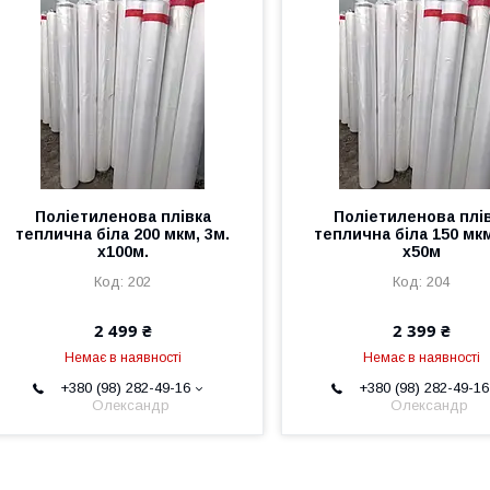
Поліетиленова плівка
Поліетиленова плі
теплична біла 200 мкм, 3м.
теплична біла 150 мкм
х100м.
х50м
202
204
2 499 ₴
2 399 ₴
Немає в наявності
Немає в наявності
+380 (98) 282-49-16
+380 (98) 282-49-16
Олександр
Олександр