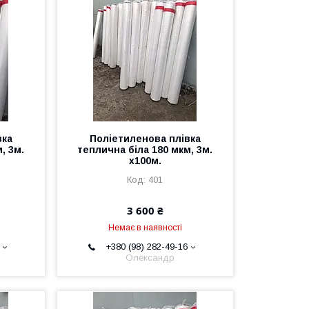
вка
Поліетиленова плівка
, 3м.
теплична біла 180 мкм, 3м.
х100м.
401
3 600 ₴
Немає в наявності
+380 (98) 282-49-16
Олександр