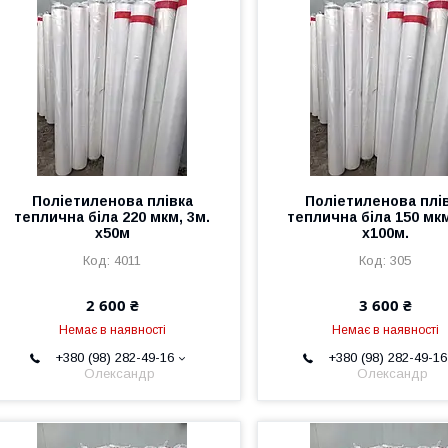
Поліетиленова плівка
Поліетиленова плі
теплична біла 220 мкм, 3м.
теплична біла 150 мкм
х50м
х100м.
4011
305
2 600 ₴
3 600 ₴
Немає в наявності
Немає в наявності
+380 (98) 282-49-16
+380 (98) 282-49-16
Олександр
Олександр