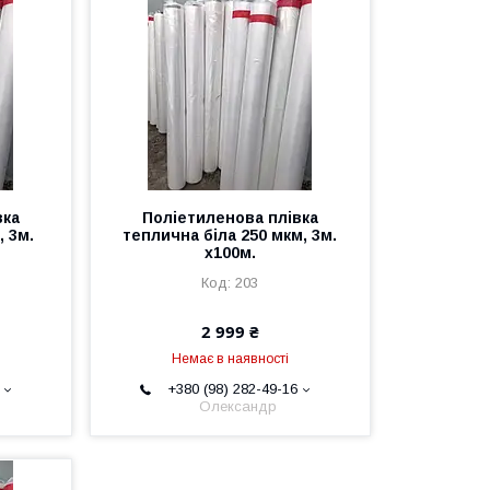
вка
Поліетиленова плівка
, 3м.
теплична біла 250 мкм, 3м.
х100м.
203
2 999 ₴
Немає в наявності
+380 (98) 282-49-16
Олександр