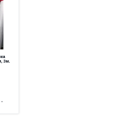
вка
, 3м.