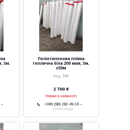
вка
Поліетиленова плівка
, 3м.
теплична біла 200 мкм, 3м.
х50м
206
2 700 ₴
Немає в наявності
+380 (98) 282-49-16
Олександр