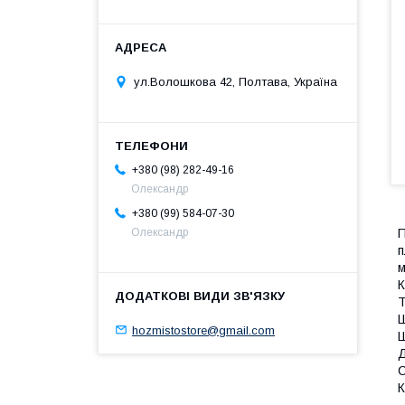
ул.Волошкова 42, Полтава, Україна
+380 (98) 282-49-16
Олександр
+380 (99) 584-07-30
Олександр
П
п
м
К
Т
Ш
hozmistostore@gmail.com
Ш
Д
С
К