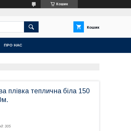
Кошик
Кошик
ПРО НАС
а плівка теплична біла 150
0м.
од:
305