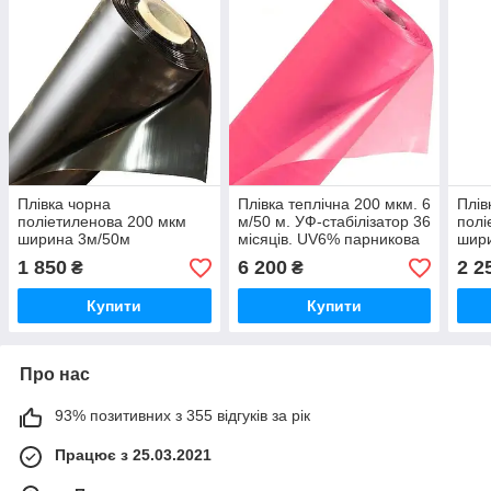
Плівка чорна
Плівка теплічна 200 мкм. 6
Плів
поліетиленова 200 мкм
м/50 м. УФ-стабілізатор 36
полі
ширина 3м/50м
місяців. UV6% парникова
шир
1 850
6 200
2 2
₴
₴
Купити
Купити
Про нас
93% позитивних з 355 відгуків за рік
Працює з 25.03.2021