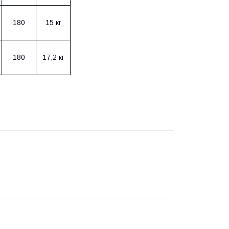
180
15 кг
180
17,2 кг