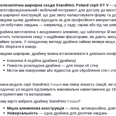
елескопічна шарнірна сходи StandHeiz Poland серії DT V
— це
агатофункціональний і мобільний інструмент для доступу до висот
а шарнірної конструкцій, що дає змогу налаштовувати форму та д
авдяки цьому драбина підходить як для професійного використання
ля побутових завдань — наприклад, у саду, гаражі або під час рем
рабина виготовлена з анодованого алюмінію, що забезпечує їй висо
істить телескопічні секції з надійними фіксаторами, які дають зм
айвих зусиль. У складеному вигляді драбина займає мінімум місця,
бо зберігати в коморі.
авдяки шарнірам, драбину можна встановлювати в декількох конфі
Класична A-подібна драбина (драбина)
Повністю розкладена драбина — для опори об стіну
Місток між поверхнями або підмосток для оброблення стін і ст
ожна модель серії StandHeiz
має певну кількість секцій, як
Poland
одночас усі моделі підтримують максимальне навантаження до 180
нструментами та матеріалами.
ому варто вибрати драбину StandHeiz
?
Poland
Міцна алюмінієва конструкція
— легка, антикорозійна, довг
Універсальність
— одна драбина для десятків завдань