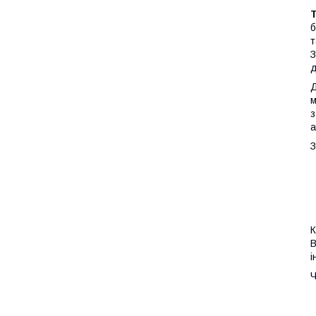
Т
б
т
З
д
Д
м
з
а
З
К
В
і
Ч