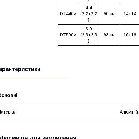
4,4
DT440V
(2,2+2,2
90 см
14+14
)
5,0
DT500V
(2,5+2,5
93 см
16+16
)
арактеристики
Основні
атеріал
Алюміній
нформація для замовлення