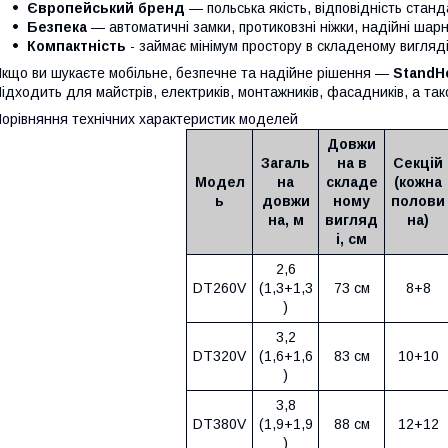
Європейський бренд
— польська якість, відповідність стан
Безпека
— автоматичні замки, протиковзні ніжки, надійні шарн
Компактність
- займає мінімум простору в складеному вигляд
кщо ви шукаєте мобільне, безпечне та надійне рішення —
StandH
ідходить для майстрів, електриків, монтажників, фасадників, а т
орівняння технічних характеристик моделей
Довжи
Загаль
на в
Секцій
Модел
на
складе
(кожна
ь
довжи
ному
полови
на, м
вигляд
на)
і, см
2,6
DT260V
(1,3+1,3
73 см
8+8
)
3,2
DT320V
(1,6+1,6
83 см
10+10
)
3,8
DT380V
(1,9+1,9
88 см
12+12
)