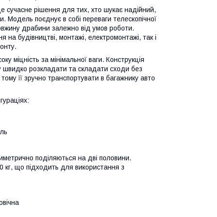
 сучасне рішення для тих, хто шукає надійний,
и. Модель поєднує в собі переваги телескопічної
овжину драбини залежно від умов роботи.
 на будівництві, монтажі, електромонтажі, так і
онту.
ку міцність за мінімальної ваги. Конструкція
огу швидко розкладати та складати сходи без
 тому її зручно транспортувати в багажнику авто
гураціях:
ель
і симетрично поділяються на дві половини.
 кг, що підходить для використання з
овічна