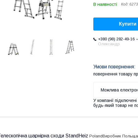
В наявності
Код:
6273
Купити
+380 (98) 282-49-16
Олександр
повернення товару п
У компанії підключені
будь-який товар не п
Телескопічна шарнірна сходи StandHeiz
Poland
Виробник Польщ