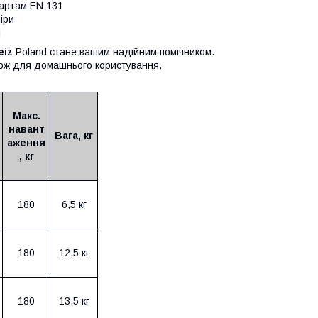
дартам EN 131
іри
і
eiz
Poland стане вашим надійним помічником.
акож для домашнього користування.
Макс.
навант
Вага, кг
аження
, кг
180
6,5 кг
180
12,5 кг
180
13,5 кг