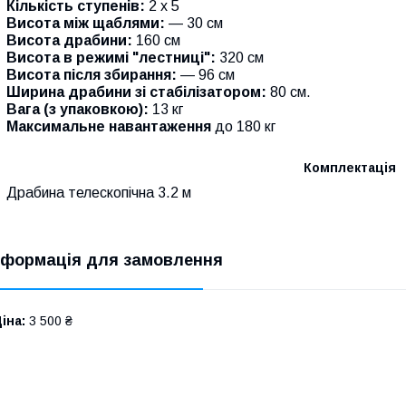
Кількість ступенів:
2 х 5
Висота між щаблями:
— 30 см
Висота драбини:
160 см
Висота в режимі "лестниці":
320 см
Висота після збирання:
— 96 см
Ширина драбини зі стабілізатором:
80 см.
Вага (з упаковкою):
13 кг
Максимальне навантаження
до 180 кг
Комплектація
Драбина телескопічна 3.2 м
нформація для замовлення
іна:
3 500 ₴