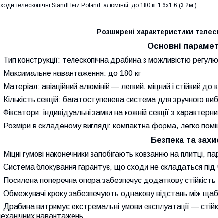
ходи телескопічні StandHeiz Poland, алюміній, до 180 кг 1.6х1.6 (3.2м )
Розширені характеристики телес
Основні параме
Тип конструкції: телескопічна драбина з можливістю регул
Максимальне навантаження: до 180 кг
Матеріал: авіаційний алюміній — легкий, міцний і стійкий до к
Кількість секцій: багатоступенева система для зручного ви
Фіксатори: індивідуальні замки на кожній секції з характерн
Розміри в складеному вигляді: компактна форма, легко пом
Безпека та захи
Міцні гумові наконечники запобігають ковзанню на плитці, па
Система блокування гарантує, що сходи не складаться під
Посилена поперечна опора забезпечує додаткову стійкість
Обмежувачі кроку забезпечують однакову відстань між ща
Драбина витримує екстремальні умови експлуатації — стійк
механічних навантажень