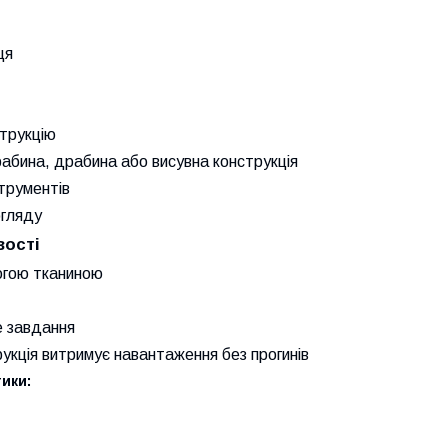
ця
струкцію
абина, драбина або висувна конструкція
трументів
огляду
вості
логою тканиною
е завдання
укція витримує навантаження без прогинів
ики: