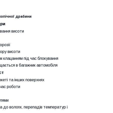
копічної драбини
три
ювання висоти
орозії
бору висоти
им клацанням під час блокування
іщається в багажник автомобіля
ст
ркеті та інших поверхнях
 час роботи
блями
а до вологи, перепадів температур і