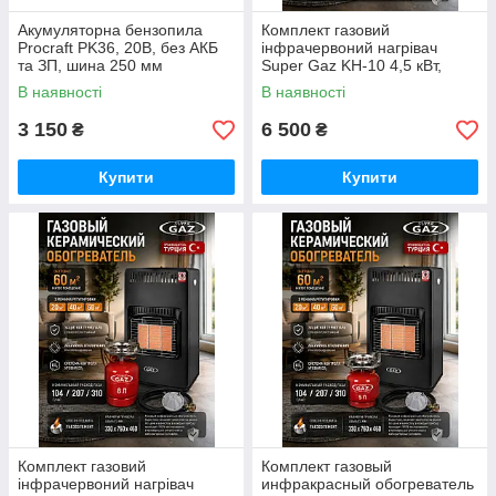
Акумуляторна бензопила
Комплект газовий
Procraft PK36, 20В, без АКБ
інфрачервоний нагрівач
та ЗП, шина 250 мм
Super Gaz KH-10 4,5 кВт,
Німеччина
балон 12 л + редуктор +
В наявності
В наявності
шланг Туреччина
3 150
6 500
₴
₴
Купити
Купити
Комплект газовий
Комплект газовый
інфрачервоний нагрівач
инфракрасный обогреватель