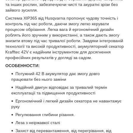
та інших рослин, забезпечуючи чисті та акуратні зрізи без
зайвого зусилля.
Система XIP365 від Husqvarna пропонує чудову точність і
контроль під час роботи, даючи змогу легко керувати
процесом обрізання. Легка вага й ергономічний дизайн
роблять його зручним у використанні, а також дають змогу
знизити втому під час тривалої роботи. Завдяки інтегрованій
технології та високій продуктивності, акумуляторний секатор
Krafftec 42V є надійним інструментом для досягнення
професійних результатів у догляді за садом.
ОСОБЕННОСТИ:
Потужний 42 В акумулятор дає змогу довго
працювати без нього заміни
Надійний двигун відповідає за тривалий термін
експлуатації та підвищення продуктивності
Ергономічний і легкий дизайн секатора не навантажує
руку
Регулювання глибини різання.
Леза з неіржавкої сталі
Захист від перевантаження, від перегрівання, від