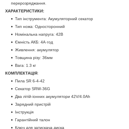
перерозряджання.
ХАРАКТЕРИСТИКИ:
Тип інструмента: Акумуляторний секатор
Тип ножа: Односторонний
Номінальна напруга: 42В
Ємність АКБ: 4А·год
Живлення: акумулятор
Товщина різу: 36мм
Вага: 1.3 кг
КОМПЛЕКТАЦІЯ
:
Пила SR 6-4-42
Секатор SRW-36G
Два літій-іонних акумулятори 42V/4.0Ah
Зарядний пристрій
Інструкція
Гарантійний талон
Ключ для затискача диска