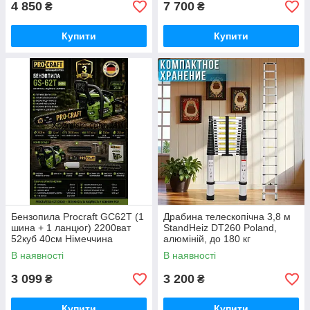
4 850
7 700
₴
₴
Купити
Купити
Бензопила Proсraft GС62T (1
Драбина телескопічна 3,8 м
шина + 1 ланцюг) 2200ват
StandHeiz DT260 Poland,
52куб 40см Німеччина
алюміній, до 180 кг
В наявності
В наявності
3 099
3 200
₴
₴
Купити
Купити