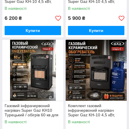
Super Gaz KH-10 4,5 кВт,
Super Gaz KH-10 4,5 кВт,
балон 8 л + редуктор + шланг
баллон 5 л + редуктор +
В наявності
В наявності
+ конфорка на балон
шланг + конфорка на баллон
Туреччина
Туреччина
6 200
5 900
₴
₴
Купити
Купити
Газовий інфрачервоний
Комплект газовий
нагрівач Super Gaz KH10
інфрачервоний нагрівач
Турецький / обігрів 60 кв для
Super Gaz KH-10 4,5 кВт,
домашнього використання
балон 27 л + редуктор +
В наявності
В наявності
шланг Туреччина