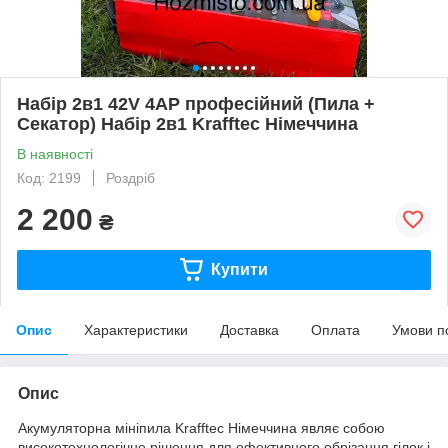
Набір 2в1 42V 4АР професійний (Пила +
Секатор) Набір 2в1 Krafftec Німеччина
В наявності
Код: 2199
Роздріб
2 200
₴
Купити
Опис
Характеристики
Доставка
Оплата
Умови п
Опис
Акумуляторна мініпила Krafftec Німеччина являє собою
високотехнологічне рішення для ефективного обрізання гілок і