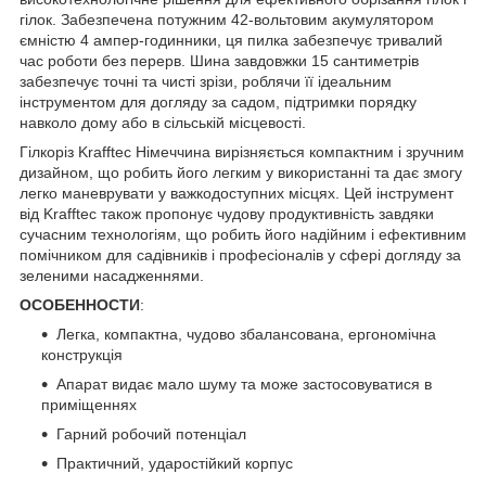
гілок. Забезпечена потужним 42-вольтовим акумулятором
ємністю 4 ампер-годинники, ця пилка забезпечує тривалий
час роботи без перерв. Шина завдовжки 15 сантиметрів
забезпечує точні та чисті зрізи, роблячи її ідеальним
інструментом для догляду за садом, підтримки порядку
навколо дому або в сільській місцевості.
Гілкоріз Krafftec Німеччина вирізняється компактним і зручним
дизайном, що робить його легким у використанні та дає змогу
легко маневрувати у важкодоступних місцях. Цей інструмент
від Krafftec також пропонує чудову продуктивність завдяки
сучасним технологіям, що робить його надійним і ефективним
помічником для садівників і професіоналів у сфері догляду за
зеленими насадженнями.
ОСОБЕННОСТИ
:
Легка, компактна, чудово збалансована, ергономічна
конструкція
Апарат видає мало шуму та може застосовуватися в
приміщеннях
Гарний робочий потенціал
Практичний, ударостійкий корпус