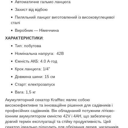
Автоматичне гальмо ланцюга
Захист від відбою
Пиляльний ланцюг виготовлений із високовуглецевої
сталі
Виробник — Німеччина
ХАРАКТЕРИСТИКИ
:
Тип: побутова
Номінальна напруга: 42В
Ємність АКБ: 4.0 А·год
Крок ланцюга: 1/4"
Довжина шини: 15 см
Старт: електрозапуск
Вага: 1,5 кг
Акумуляторний секатор Krafftec являє собою
високоефективне та інноваційне рішення для садівників і
професійних садівників. Він обладнаний потужним літієво-
іонним акумулятором ємністю 42V і 4AH, що забезпечує
довгий термін експлуатації та стійку продуктивність. Цей
секатор ідеально підходить для обрізання дерев, чагарників