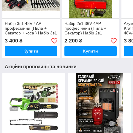
Набір 3в1 48V 4АР
Набір 2в1 36V 4АР
Акум
професійний (Пила +
професійний (Пила +
Kraf
Секатор + коса ) Набір 3в1
Секатор) Набір 2в1
48V/
Німеччина
Krafftec Німеччина
+ пи
3 400
2 200
3 8
₴
₴
2.7 
Купити
Купити
Акційні пропозиції та новинки