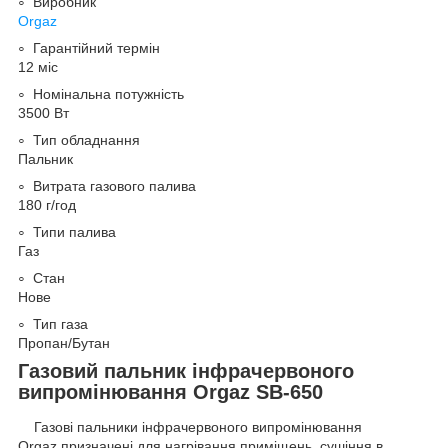
Виробник
Orgaz
Гарантійний термін
12 міс
Номінальна потужність
3500 Вт
Тип обладнання
Пальник
Витрата газового палива
180 г/год
Типи палива
Газ
Стан
Нове
Тип газа
Пропан/Бутан
Газовий пальник інфрачервоного
випромінювання Orgaz SB-650
Газові пальники інфрачервоного випромінювання
Orgaz призначені для нагрівання приміщень, сушіння в