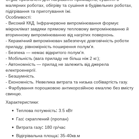
малярних роботах, обігріву та сушіння в будівельних роботах,
підігрівання та приготування їжі.
Особливості:
- Високий ККД. Інфрачервоне випромінювання формує
мікроклімат завдяки прямому тепловому випромінюванню й
вторинному випромінюванню від нагрітих поверхонь.
- Керамічний випромінювач забезпечує довговічність роботи
приладу, рівномірність поширення полум'я.
- Безпека — немає відкритого полум'я.
- Мобільність (вага приладу не більш ніж 2 кг.);
- Автономність — прилад не залежить від джерела
електроенергії.
- Безшумність.
- Економність. Невелика витрата та низька собівартість газу.
- Фарбування порошковою антикорозійною емаллю без вмісту
свинцю.
Характеристики:
Теплова потужність
:
3.5 кВт
Газ
:
скраплений (пропан)
Витрата газу
:
180 гр/час
Відігрівальна площа
:
35-40кв.м