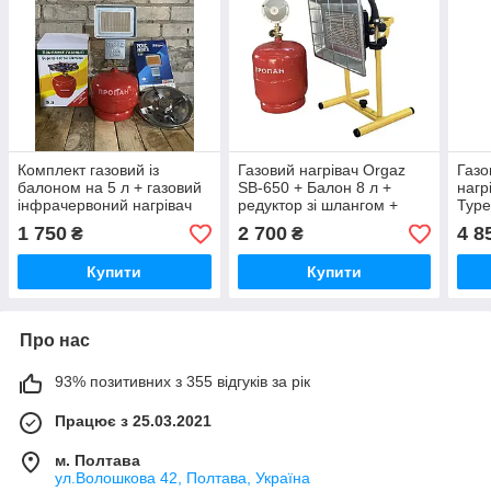
Комплект газовий із
Газовий нагрівач Orgaz
Газо
балоном на 5 л + газовий
SB-650 + Балон 8 л +
нагр
інфрачервоний нагрівач
редуктор зі шлангом +
Туре
Nurgaz
пальник на балон у
для
1 750
2 700
4 8
₴
₴
подарунок
вико
Купити
Купити
Про нас
93% позитивних з 355 відгуків за рік
Працює з 25.03.2021
м. Полтава
ул.Волошкова 42, Полтава, Україна