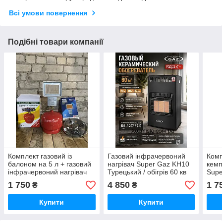
Всі умови повернення
Подібні товари компанії
Комплект газовий із
Газовий інфрачервоний
Комп
балоном на 5 л + газовий
нагрівач Super Gaz KH10
кемп
інфрачервоний нагрівач
Турецький / обігрів 60 кв
Supe
Nurgaz
для домашнього
наг
1 750
4 850
1 7
₴
₴
використання
Купити
Купити