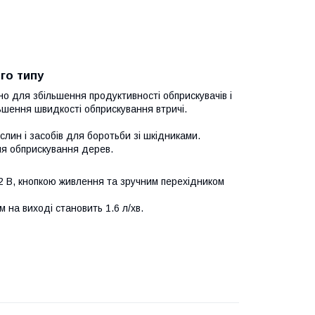
ого типу
но для збільшення продуктивності обприскувачів і
льшення швидкості обприскування втричі.
лин і засобів для боротьби зі шкідниками.
ля обприскування дерев.
2 В, кнопкою живлення та зручним перехідником
 на виході становить 1.6 л/хв.