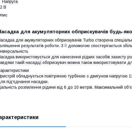
Напруга
2 В
Опис
Насадка для акумуляторних обприскувачів будь-як
асадка для акумуляторних обприскувачів
Turbo
створена спеціаль
оліпшення результатів роботи. З її допомогою спостерігається збі
ніверсальність
асадка використовується для нанесення рідких засобів захисту рос
авдяки такій насадці обприскувач можна також використовувати д
арактеристики
ристрій обладнується повітряною турбіною з двигуном напругою 1
ля під'єднання насадки.
альність розпилення рідини від 6 до 10 метрів. Максимальний об'єм
арактеристики