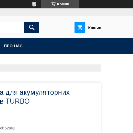
Кошик
Кошик
ПРО НАС
а для акумуляторних
ів TURBO
од:
62802