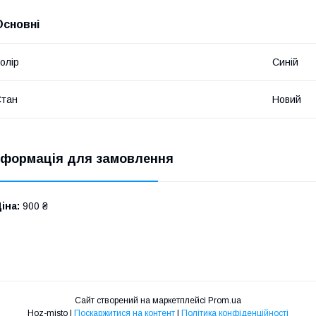
Основні
олір
Синій
Стан
Новий
нформація для замовлення
іна:
900 ₴
Сайт створений на маркетплейсі
Prom.ua
Hoz-misto |
Поскаржитися на контент
|
Політика конфіденційності