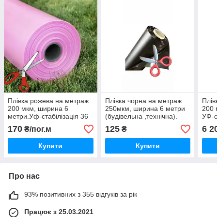
Плівка рожева на метраж
Плівка чорна на метраж
Плів
200 мкм, ширина 6
250мкм, ширина 6 метри
200 
метри.Уф-стабілізація 36
(будівельна ,технічна).
УФ-с
місяців.
(Рож
170
125
6 2
₴/пог.м
₴
Купити
Купити
Про нас
93% позитивних з 355 відгуків за рік
Працює з 25.03.2021