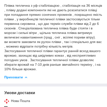
Плівка теплична з уф-стабілізацією , стабілізація на 36 місяців
, плівку додані компоненти які не дають розсипатися плівці
при попадання прямих сонячних променів , покращено якість
плівки , у виробництві тепличної плівки застосовується тільки
первинна сировина , що дає термін служби плівки від 2 до 6
сезонів . Спеціалізована теплична плівка буде стояти і в
морози і сильні вітри , щільна теплична плівка витримує
величезні навантаження (град , сніг , всілякі пориви вітру).
ви можете замовити як рулон плівки , так і спеціально для вас
, можемо відрізати потрібну кількість метрів.
Застосування тепличної плівки гарантує ранній всход вашого
врожаю, захищає від шкідливих комах , від несприятливих
погодних умов . Застосування тепличної плівки дозволяє
збирати врожай на 7-10 днів раніше звичайного терміну , і на
10% більше врожаю.
Приховати
Умови доставки
Нова Пошта