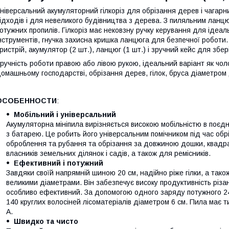
ніверсальний акумуляторний гілкоріз для обрізання дерев і чагарн
ідходів і для невеликого будівництва з дерева. З пиляльним ланцю
отужних пропилів. Гілкоріз має нековзну ручку керування для ідеал
нструментів, гнучка захисна кришка ланцюга для безпечної роботи.
ристрій, акумулятор (2 шт.), ланцюг (1 шт.) і зручний кейс для збе
ручність роботи правою або лівою рукою, ідеальний варіант як чолов
омашньому господарстві, обрізання дерев, гілок, бруса діаметром д
ОСОБЕННОСТИ
:
Мобільний і універсальний
Акумуляторна мініпила вирізняється високою мобільністю в поєдн
з батарею. Це робить його універсальним помічником під час обріз
оброблення та рубання та обрізання за довжиною дошки, квадра
власників земельних ділянок і садів, а також для ремісників.
Ефективний і потужний
Завдяки своїй напрямній шиною 20 см, надійно ріже гілки, а також
великими діаметрами. Він забезпечує високу продуктивність різан
особливо ефективний. За допомогою одного заряду потужного 24 
140 круглих волосіней лісоматеріалів діаметром 6 см. Пила має т
А.
Швидко та чисто