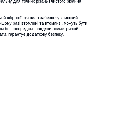
льну для точних різань і чистого різання
ій вібрації, ця пила забезпечує високий
іншому разі втомлені та втомливі, можуть бути
зом безпосередньо завдяки асиметричній
ати, гарантує додаткову безпеку.