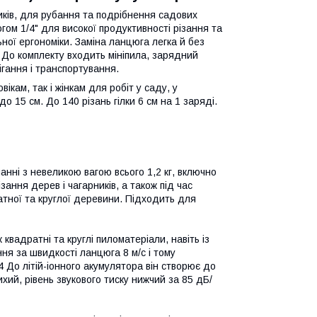
иків, для рубання та подрібнення садових
гом 1/4" для високої продуктивності різання та
ьної ергономіки. Заміна ланцюга легка й без
 До комплекту входить мініпила, зарядний
рігання і транспортування.
ікам, так і жінкам для робіт у саду, у
о 15 см. До 140 різань гілки 6 см на 1 заряді.
анні з невеликою вагою всього 1,2 кг, включно
ання дерев і чагарників, а також під час
тної та круглої деревини. Підходить для
 квадратні та круглі пиломатеріали, навіть із
ня за швидкості ланцюга 8 м/с і тому
До літій-іонного акумулятора він створює до
ихий, рівень звукового тиску нижчий за 85 дБ/