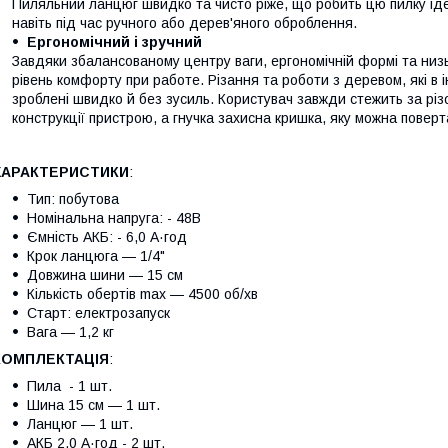
Пиляльний ланцюг швидко та чисто ріже, що робить цю пилку ідеа
навіть під час ручного або дерев'яного оброблення.
Ергономічний і зручний
Завдяки збалансованому центру ваги, ергономічній формі та низьк
рівень комфорту при работе. Різання та роботи з деревом, які в 
зроблені швидко й без зусиль. Користувач завжди стежить за рі
конструкції пристрою, а гнучка захисна кришка, яку можна поверт
ХАРАКТЕРИСТИКИ
:
Тип: побутова
Номінальна напруга: - 48В
Ємність АКБ: - 6,0 А·год
Крок ланцюга — 1/4"
Довжина шини — 15 см
Кількість обертів max — 4500 об/хв
Старт: електрозапуск
Вага — 1,2 кг
КОМПЛЕКТАЦІЯ
:
Пила - 1 шт.
Шина 15 см — 1 шт.
Ланцюг — 1 шт.
АКБ 2,0 А·год - 2 шт.