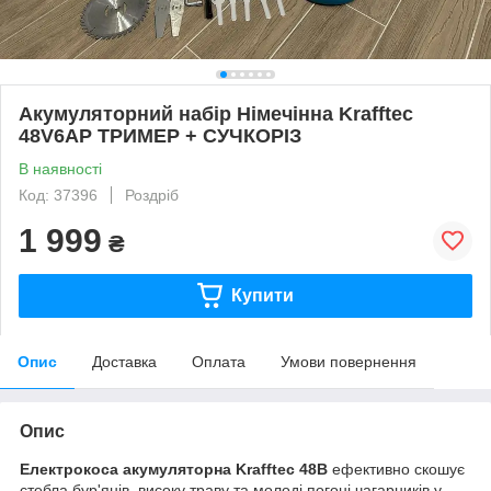
Акумуляторний набір Німечінна Krafftec
48V6AP ТРИМЕР + СУЧКОРІЗ
В наявності
Код: 37396
Роздріб
1 999
₴
Купити
Опис
Доставка
Оплата
Умови повернення
Опис
Електрокоса акумуляторна Krafftec 48В
ефективно скошує
стебла бур'янів, високу траву та молоді погоні чагарників у