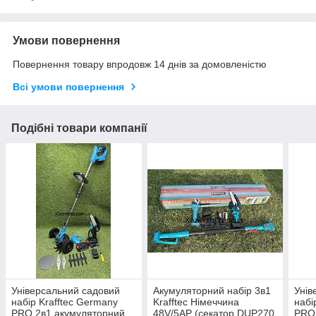
Умови повернення
Повернення товару впродовж 14 днів за домовленістю
Всі умови повернення
Подібні товари компанії
Універсальний садовий
Акумуляторний набір 3в1
Унів
набір Krafftec Germany
Krafftec Німеччина
набі
PRO 2в1 акумуляторний
48V/5AP (секатор DUP270
PRO 