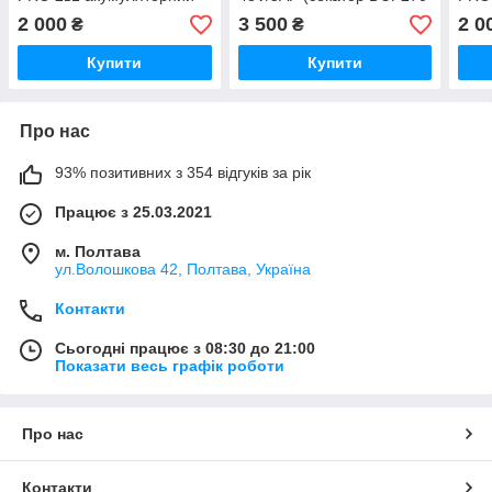
тример AZ144/PRO та
+ пила DUC150Z +
трим
2 000
3 500
2 0
₴
₴
мініпила DUC155Z
штанга-молекс 2 м)
міні
UR150DWAE 48 V 6 Ah
UR1
Купити
Купити
синій
жовт
Про нас
93% позитивних з 354 відгуків за рік
Працює з 25.03.2021
м. Полтава
ул.Волошкова 42, Полтава, Україна
Контакти
Сьогодні працює з 08:30 до 21:00
Показати весь графік роботи
Про нас
Контакти