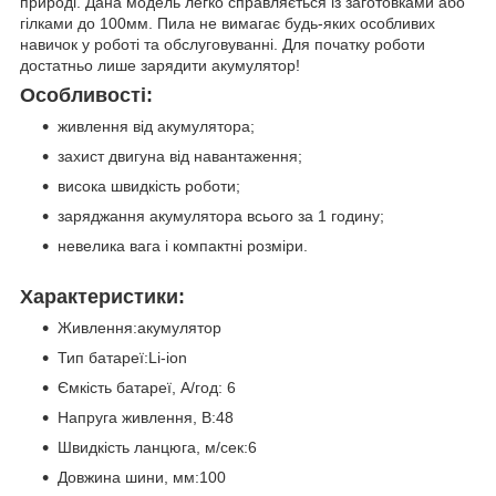
природі. Дана модель легко справляється із заготовками або
гілками до 100мм. Пила не вимагає будь-яких особливих
навичок у роботі та обслуговуванні. Для початку роботи
достатньо лише зарядити акумулятор!
Особливості:
живлення від акумулятора;
захист двигуна від навантаження;
висока швидкість роботи;
заряджання акумулятора всього за 1 годину;
невелика вага і компактні розміри.
Характеристики:
Живлення:акумулятор
Тип батареї:Li-ion
Ємкість батареї, А/год: 6
Напруга живлення, В:48
Швидкість ланцюга, м/сек:6
Довжина шини, мм:100