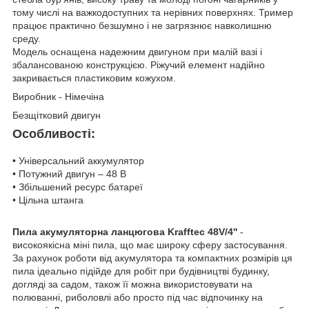
тому числі на важкодоступних та нерівних поверхнях. Тример
працює практично безшумно і не загрязнює навколишню
среду.
Модель оснащена надежним двигуном при малій вазі і
збалансованою конструкцією. Ріжучий елемент надійно
закривається пластиковим кожухом.
Виробник - Німечіна
Безщітковий двигун
Особливості:
• Універсальний аккумулятор
• Потужний двигун – 48 В
• Збільшений ресурс батареї
• Цільна штанга
Пила акумуляторна ланцюгова Krafftec
48V/4''
-
високоякісна міні пила, що має широку сферу застосування.
За рахунок роботи від акумулятора та компактних розмірів ця
пила ідеально підійде для робіт при будівництві будинку,
догляді за садом, також її можна використовувати на
полюванні, риболовлі або просто під час відпочинку на