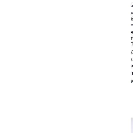
Б
А
I
м
В
т
Т
Д
о
Ш
У