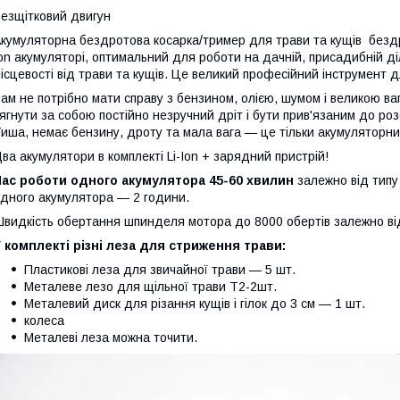
езщітковий двигун
кумуляторна бездротова косарка/тример для трави та кущів бездр
on акумуляторі, оптимальний для роботи на дачній, присадибній д
ісцевості від трави та кущів. Це великий професійний інструмент д
ам не потрібно мати справу з бензином, олією, шумом і великою ваг
ягнути за собою постійно незручний дріт і бути прив'язаним до ро
иша, немає бензину, дроту та мала вага — це тільки акумуляторни
ва акумулятори в комплекті Li-Ion + зарядний пристрій!
Час роботи одного акумулятора 45-60 хвилин
залежно від типу
дного акумулятора — 2 години.
видкість обертання шпинделя мотора до 8000 обертів залежно ві
 комплекті різні леза для стриження трави:
Пластикові леза для звичайної трави — 5 шт.
Металеве лезо для щільної трави Т2-2шт.
Металевий диск для різання кущів і гілок до 3 см — 1 шт.
колеса
Металеві леза можна точити.