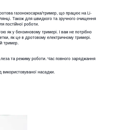
отова газонокосарка/тример, що працює на Li-
ілянці. Також для швидкого та зручного очищення
ля постійної роботи.
ою як у бензиновому тримері. І вам не потрібно
зетки, як це в дротовому електричному тримері.
й тример.
 леза та режиму роботи. Час повного заряджання
д використовуваної насадки.