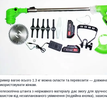
ример вагою всього 1.3 кг можна скласти та перевозити — довжина
икористовувати жінкам.
елескопічна штанга з неіржавкого матеріалу дає змогу для зручнос
ахистом від незапланованого увімкнення (подвійна кнопка), захисн