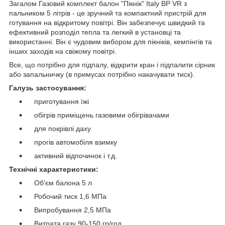
Загалом Газовий комплект балон "Пікнік" Italy ВР VR з
пальником 5 літрів - це зручний та компактний пристрій для
готування на відкритому повітрі. Він забезпечує швидкий та
ефективний розподіл тепла та легкий в установці та
використанні. Він є чудовим вибором для пікніків, кемпінгів та
інших заходів на свіжому повітрі.
Все, що потрібно для підпалу, відкрити кран і підпалити сірник
або запальничку (в примусах потрібно накачувати тиск).
Галузь застосування:
приготування їжі
обігрів приміщень газовими обігрівачами
для покрівлі даху
прогів автомобіля взимку
активний відпочинок і т.д.
Технічні характеристики:
Об'єм балона 5 л
Робочий тиск 1,6 МПа
Випробування 2,5 МПа
Витрата газу 90-150 гр/год.