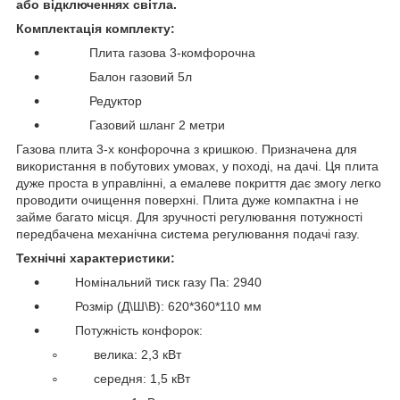
або відключеннях світла.
Комплектація комплекту:
Плита газова 3-комфорочна
Балон газовий 5л
Редуктор
Газовий шланг 2 метри
Газова плита 3-х конфорочна з кришкою. Призначена для
використання в побутових умовах, у поході, на дачі. Ця плита
дуже проста в управлінні, а емалеве покриття дає змогу легко
проводити очищення поверхні. Плита дуже компактна і не
займе багато місця. Для зручності регулювання потужності
передбачена механічна система регулювання подачі газу.
Технічні характеристики:
Номінальний тиск газу Па: 2940
Розмір (Д\Ш\В): 620*360*110 мм
Потужність конфорок:
велика: 2,3 кВт
середня: 1,5 кВт