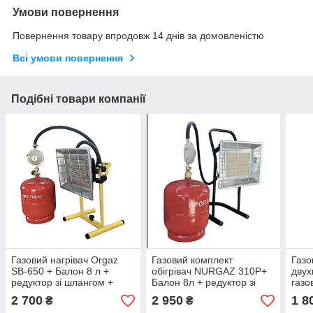
Умови повернення
Повернення товару впродовж 14 днів за домовленістю
Всі умови повернення
Подібні товари компанії
Газовий нагрівач Orgaz
Газовий комплект
Газо
SB-650 + Балон 8 л +
обігрівач NURGAZ 310P+
дву
редуктор зі шлангом +
Балон 8л + редуктор зі
газо
пальник на балон у
шлангом + пальник на
шлан
2 700
2 950
1 8
₴
₴
подарунок
балон у подарунок
бало