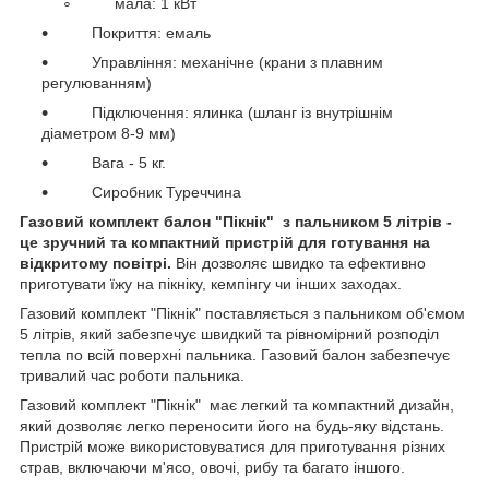
мала: 1 кВт
Покриття: емаль
Управління: механічне (крани з плавним
регулюванням)
Підключення: ялинка (шланг із внутрішнім
діаметром 8-9 мм)
Вага - 5 кг.
Сиробник Туреччина
Газовий комплект балон "Пікнік" з пальником 5 літрів -
це зручний та компактний пристрій для готування на
відкритому повітрі.
Він дозволяє швидко та ефективно
приготувати їжу на пікніку, кемпінгу чи інших заходах.
Газовий комплект "Пікнік" поставляється з пальником об'ємом
5 літрів, який забезпечує швидкий та рівномірний розподіл
тепла по всій поверхні пальника. Газовий балон забезпечує
тривалий час роботи пальника.
Газовий комплект "Пікнік" має легкий та компактний дизайн,
який дозволяє легко переносити його на будь-яку відстань.
Пристрій може використовуватися для приготування різних
страв, включаючи м'ясо, овочі, рибу та багато іншого.