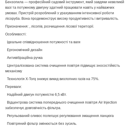
Бензопила
— професійний садовий інструмент, який завдяки невеликій
вазі та потужному двигуну здатний працювати навіть у найважчих
умовах. Пристрій розроблений з урахуванням інтенсивної роботи
лісоруба. Вона продемонструє високу продуктивність і витривалість.
Призначення:
, лісопів, розчищення лісової території.
Особливості:
Ідеальне співвідношення потужності та ваги
Ергономічний дизайн
Антивібраційна ручка
Централізована система очищення повітря підвищує зносостійкість
механізму
Технологія X-Torq знижує викид вихлопних газів на 75%.
Переваги:
Надійний двигун потужністю 6,5 кВт.
Відцентрова система попереднього очищення повітря Air Injection
забезпечує довговічність фільтра.
Регульований оливос полегшує регулювання змащення ланцюга
Повітряний фільтр змінюється без зусиль.