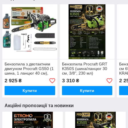
Бензопила з двотактним
Бензопила Procraft GRT
Бенз
двигуном Procraft GS50 (1
K350S (шина/ланцюг 30
см 6
шина, 1 ланцюг 40 см),
см, 3/8", 230 мл)
KRA
Бензинова ланцюгова
Бензинова ланцюгова
Бенз
2 925
3 310
2 2
₴
₴
пила масло в подарунок
пила для дому та саду
Німеччина
Німеччина 2100ват
Купити
Купити
Акційні пропозиції та новинки