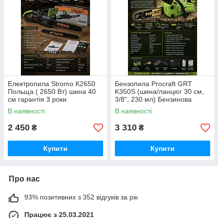
Електропила Stromo K2650
Бензопила Procraft GRT
Польща ( 2650 Вт) шина 40
K350S (шина/ланцюг 30 см,
см гарантія 3 роки
3/8", 230 мл) Бензинова
ланцюгова пила для дому та
В наявності
В наявності
саду Німеччина 2100ват
2 450
3 310
₴
₴
Купити
Купити
Про нас
93% позитивних з 352 відгуків за рік
Працює з 25.03.2021