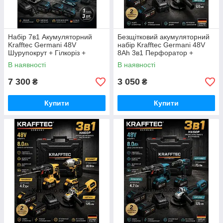
Набір 7в1 Акумуляторний
Безщітковий акумуляторний
Krafftec Germani 48V
набір Krafftec Germani 48V
Шурупокрут + Гілкоріз +
8Ah 3в1 Перфоратор +
Болгарка + Перф + Гайковерт
Болгарка + Гайковерт
В наявності
В наявності
+ Циркулярна + лобзик/синій
Крафтек Германия синій
7 300
3 050
₴
₴
Купити
Купити