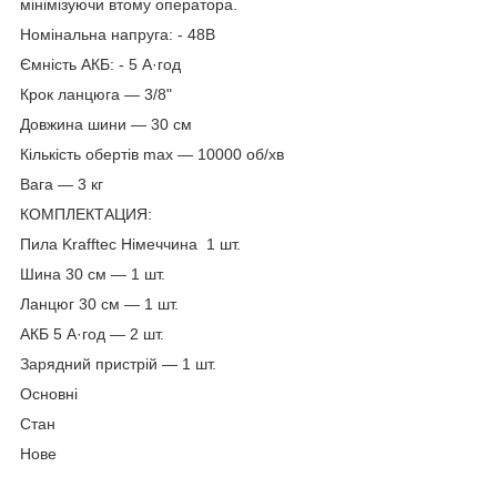
мінімізуючи втому оператора.
Номінальна напруга: - 48В
Ємність АКБ: - 5 А·год
Крок ланцюга — 3/8"
Довжина шини — 30 см
Кількість обертів max — 10000 об/хв
Вага — 3 кг
КОМПЛЕКТАЦИЯ:
Пила Krafftec Німеччина 1 шт.
Шина 30 см — 1 шт.
Ланцюг 30 см — 1 шт.
АКБ 5 А·год — 2 шт.
Зарядний пристрій — 1 шт.
Основні
Стан
Нове