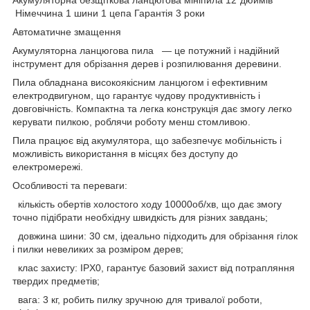
Німеччина
1
шини 1 цепа Гарантія 3 роки
Автоматичне змащення
Акумуляторна ланцюгова пила — це потужний і надійний
інструмент для обрізання дерев і розпилювання деревини.
Пила обладнана високоякісним ланцюгом і ефективним
електродвигуном, що гарантує чудову продуктивність і
довговічність. Компактна та легка конструкція дає змогу легко
керувати пилкою, роблячи роботу менш стомливою.
Пила працює від акумулятора, що забезпечує мобільність і
можливість використання в місцях без доступу до
електромережі.
Особливості та переваги:
кількість обертів холостого ходу 10000об/хв, що дає змогу
точно підібрати необхідну швидкість для різних завдань;
довжина шини: 30 см, ідеально підходить для обрізання гілок
і пилки невеликих за розміром дерев;
клас захисту: IPX0, гарантує базовий захист від потрапляння
твердих предметів;
вага: 3 кг, робить пилку зручною для тривалої роботи,