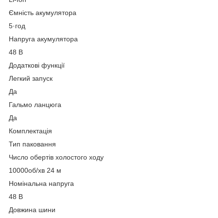
Ємність акумулятора
5·год
Напруга акумулятора
48 В
Додаткові функції
Легкий запуск
Да
Гальмо ланцюга
Да
Комплектація
Тип паковання
Число обертів холостого ходу
10000об/хв 24 м
Номінальна напруга
48 В
Довжина шини