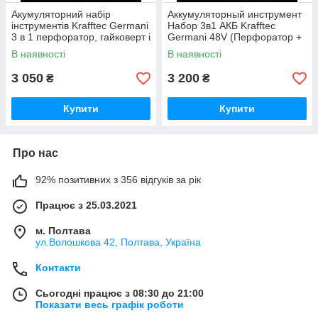
Акумуляторний набір
Аккумуляторный инструмент
інструментів Krafftec Germani
Набор 3в1 АКБ Krafftec
3 в 1 перфоратор, гайковерт і
Germani 48V (Перфоратор +
КШМ 48 V 8.0 Ah у кейсі
Шуруповерт + Болгарка)
В наявності
В наявності
інструмент для дому жовтий
синий Германия
3 050
3 200
₴
₴
Купити
Купити
Про нас
92% позитивних з 356 відгуків за рік
Працює з 25.03.2021
м. Полтава
ул.Волошкова 42, Полтава, Україна
Контакти
Сьогодні працює з 08:30 до 21:00
Показати весь графік роботи