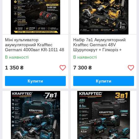
Міні культиватор
Набір 7в1 Акумуляторний
акумуляторний Krafftec
Krafftec Germani 48V
Germani 4000ват KR-1011 48
Шурупокрут + Гілкоріз +
V / 6 Ah для розпушування
Болгарка + Перф + Гайковерт
В наявності
В наявності
землі, саду, клумб і грядок
+ Циркулярна + лобзик/
жовтий
1 350
7 300
₴
₴
Купити
Купити