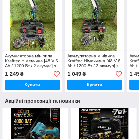
Акумуляторна мініпила
Акумуляторна мініпила
Акум
Krafftec Німеччина [48 V 6
Krafftec Німеччина [48 V 6
Kraf
Ah / 1200 Вт / 2 акумул] з
Ah / 1200 Вт / 2 акумул] з
Ah /
автоматичним мастилом 6
автоматичним мастилом 6
авто
1 249
1 049
1 4
₴
₴
дюймів
дюймів
дюй
Купити
Купити
Акційні пропозиції та новинки