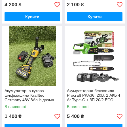
Німеччина Синій
4 200
2 100
₴
₴
Купити
Купити
Акумуляторна кутова
Акумуляторна бензопила
шліфмашина Krafftec
Procraft PKA36, 20В, 2 АКБ 4
Germany 48V 8Ah із двома
Аг Type-C + ЗП 20/2 ECO,
акумуляторами безщітковим
шина 250 мм Німеччина
В наявності
В наявності
двигуном диском 125 мм БЕЗ
КЕЙСУ
1 400
5 400
₴
₴