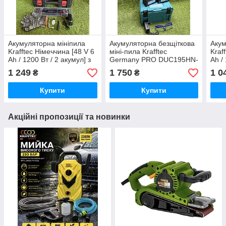
Акумуляторна мініпила
Акумуляторна безщіткова
Акум
Krafftec Німеччина [48 V 6
міні-пила Krafftec
Kraf
Ah / 1200 Вт / 2 акумул] з
Germany PRO DUC195HN-
Ah /
автоматичним мастилом 6
8 (48V, 6Ah, 2 АКБ + ЗП,
авто
1 249
1 750
1 0
₴
₴
дюймів
шина 20 см, автоматичне
дюй
змащення
Купити
Купити
Акційні пропозиції та новинки