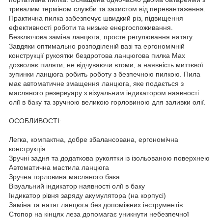
тривалим терміном служби та захистом від перевантаження.
Практична пилка забезпечує швидкий різ, підвищення
ефективності роботи та низьке енергоспоживання.
Безключова заміна ланцюга, просте регулювання натягу.
Завдяки оптимально розподіленій вазі та ергономічній
конструкції рукоятки бездротова ланцюгова пилка Max
дозволяє пиляти, не відчуваючи втоми, а наявність миттєвої
зупинки ланцюга робить роботу з безпечною пилкою. Пила
має автоматичне змащення ланцюга, яке подається з
масляного резервуару з візуальним індикатором наявності
олії в баку та зручною великою горловиною для заливки олії.
ОСОБЛИВОСТІ:
Легка, компактна, добре збалансована, ергономічна
конструкція
Зручні задня та додаткова рукоятки із ізольованою поверхнею
Автоматична мастила ланцюга
Зручна горловина масляного бака
Візуальний індикатор наявності олії в баку
Індикатор рівня заряду акумулятора (на корпусі)
Заміна та натяг ланцюга без допоміжних інструментів
Стопор на кінцях леза допомагає уникнути небезпечної