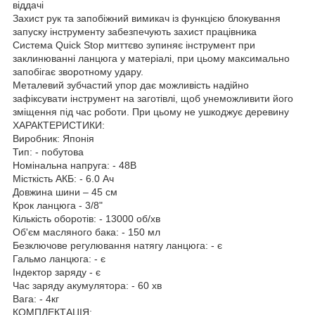
віддачі
Захист рук та запобіжний вимикач із функцією блокування
запуску інструменту забезпечують захист працівника
Система Quick Stop миттєво зупиняє інструмент при
заклинюванні ланцюга у матеріалі, при цьому максимально
запобігає зворотному удару.
Металевий зубчастий упор дає можливість надійно
зафіксувати інструмент на заготівлі, щоб унеможливити його
зміщення під час роботи. При цьому не ушкоджує деревину
ХАРАКТЕРИСТИКИ:
Виробник: Японія
Тип: - побутова
Номінальна напруга: - 48В
Місткість АКБ: - 6.0 Ач
Довжина шини – 45 см
Крок ланцюга - 3/8"
Кількість оборотів: - 13000 об/хв
Об'єм масляного бака: - 150 мл
Безключове регулювання натягу ланцюга: - є
Гальмо ланцюга: - є
Індектор заряду - є
Час заряду акумулятора: - 60 хв
Вага: - 4кг
КОМПЛЕКТАЦІЯ: