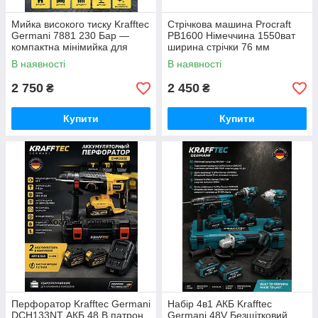
Мийка високого тиску Krafftec
Стрічкова машина Procraft
Germani 7881 230 Бар —
PB1600 Німеччина 1550ват
компактна мінімийка для
ширина стрічки 76 мм
авто, двору та саду 2200ват
В наявності
В наявності
2 750
2 450
₴
₴
Купити
Купити
Перфоратор Krafftec Germani
Набір 4в1 АКБ Krafftec
DCH133NT АКБ 48 В патрон
Germani 48V Безщітковий