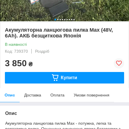
Акумуляторна ланцюгова пилка Max (48V,
6Ah). АКБ безщиткова Японія
В наявності
Код: 739370
Роздріб
3 850
₴
Купити
Опис
Доставка
Оплата
Умови повернення
Опис
Акумуляторна ланцюгова пилка Max - потужна, легка та
портативна пилка. Оснащена одночасно двома батареями з