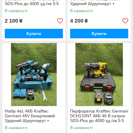
SDS-Plus до 4000 уд./хв 3-5
Ударний Шурупокрут +
Дж
Перфоратор + Болгарка +
В наявності
В наявності
Гайковерт Набір 4в1
Німеччина Синій
2 100
4 200
₴
₴
Купити
Купити
Набір 4в1 АКБ Krafftec
Перфоратор Krafftec Germani
Germani 48V Безщітковий
DCH133NT АКБ 48 В патрон
Ударний Шурупокрут +
SDS-Plus до 4000 уд./хв 3-5
Перфоратор + Болгарка +
Дж
В наявності
В наявності
Гайковерт Набір 4в1