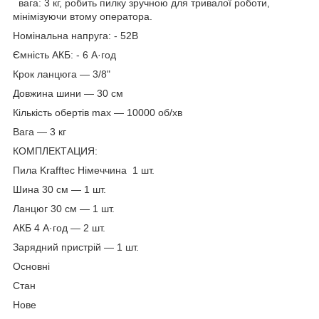
вага: 3 кг, робить пилку зручною для тривалої роботи,
мінімізуючи втому оператора.
Номінальна напруга: - 52В
Ємність АКБ: - 6 А·год
Крок ланцюга — 3/8"
Довжина шини — 30 см
Кількість обертів max — 10000 об/хв
Вага — 3 кг
КОМПЛЕКТАЦИЯ:
Пила Krafftec Німеччина 1 шт.
Шина 30 см — 1 шт.
Ланцюг 30 см — 1 шт.
АКБ 4 А·год — 2 шт.
Зарядний пристрій — 1 шт.
Основні
Стан
Нове