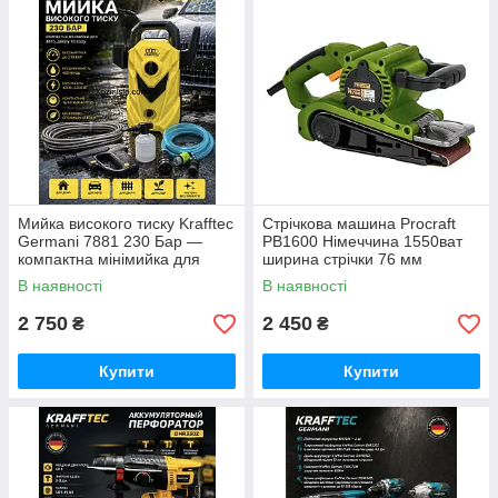
Мийка високого тиску Krafftec
Стрічкова машина Procraft
Germani 7881 230 Бар —
PB1600 Німеччина 1550ват
компактна мінімийка для
ширина стрічки 76 мм
авто, двору та саду 2200ват
В наявності
В наявності
2 750
2 450
₴
₴
Купити
Купити