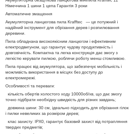
Німеччина
1
шини 1 цепа Гарантія 3 роки
Автоматичне змащення
Акумуляторна ланцюгова пила Krafftec — це потужний і
надійний інструмент для обрізання дерев і розпилювання
деревини.
Пила обладнана високоякісним ланцюгом і ефективним
електродвигуном, що гарантує чудову продуктивність і
довговічність. Компактна та легка конструкція дає змогу з
легкістю керувати пилкою, роблячи роботу менш стомливою.
Пила працює від акумулятора, що забезпечує мобільність і
можливість використання в місцях без доступу до
електромережі.
Особливості та переваги:
кількість обертів холостого ходу 10000об/хв, що дає змогу
точно підібрати необхідну швидкість для різних завдань;
довжина шини: 30 см, ідеально підходить для обрізання гілок
і пилки невеликих за розміром дерев;
клас захисту: IPX0, гарантує базовий захист від потрапляння
твердих предметів;