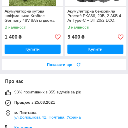
Акумуляторна кутова
Акумуляторна бензопила
шліфмашина Krafftec
Procraft PKA36, 20В, 2 АКБ 4
Germany 48V 8Ah із двома
Аг Type-C + ЗП 20/2 ECO,
акумуляторами безщітковим
шина 250 мм Німеччина
В наявності
В наявності
двигуном диском 125 мм БЕЗ
КЕЙСУ
1 400
5 400
₴
₴
Купити
Купити
Показати ще
Про нас
93% позитивних з 355 відгуків за рік
Працює з 25.03.2021
м. Полтава
ул.Волошкова 42, Полтава, Україна
Контакти