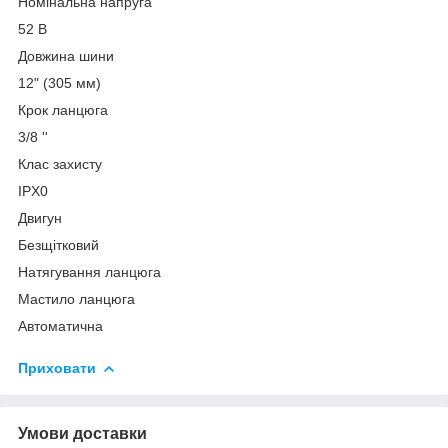
Номінальна напруга
52 В
Довжина шини
12" (305 мм)
Крок ланцюга
3/8 ''
Клас захисту
IPX0
Двигун
Безщітковий
Натягування ланцюга
Мастило ланцюга
Автоматична
Приховати
Умови доставки