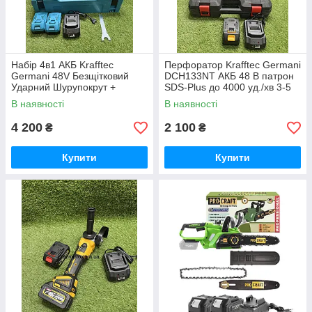
Набір 4в1 АКБ Krafftec
Перфоратор Krafftec Germani
Germani 48V Безщітковий
DCH133NT АКБ 48 В патрон
Ударний Шурупокрут +
SDS-Plus до 4000 уд./хв 3-5
Перфоратор + Болгарка +
Дж
В наявності
В наявності
Гайковерт Набір 4в1
Німеччина Синій
4 200
2 100
₴
₴
Купити
Купити