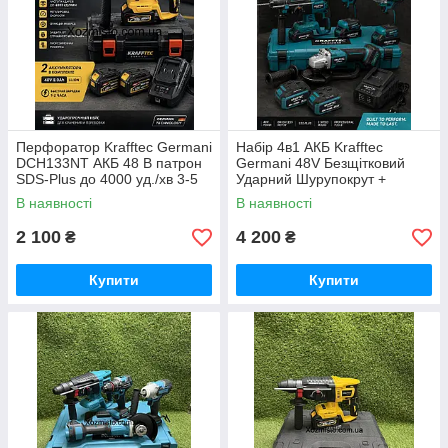
Перфоратор Krafftec Germani
Набір 4в1 АКБ Krafftec
DCH133NT АКБ 48 В патрон
Germani 48V Безщітковий
SDS-Plus до 4000 уд./хв 3-5
Ударний Шурупокрут +
Дж
Перфоратор + Болгарка +
В наявності
В наявності
Гайковерт Набір 4в1
Німеччина Синій
2 100
4 200
₴
₴
Купити
Купити