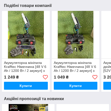
Подібні товари компанії
Акумуляторна мініпила
Акумуляторна мініпила
Акум
Krafftec Німеччина [48 V 6
Krafftec Німеччина [48 V 6
дюйм
Ah / 1200 Вт / 2 акумул] з
Ah / 1200 Вт / 2 акумул] з
[52V
автоматичним мастилом 6
автоматичним мастилом 6
пода
1 249
1 049
3 2
₴
₴
дюймів
дюймів
опры
Купити
Купити
Акційні пропозиції та новинки