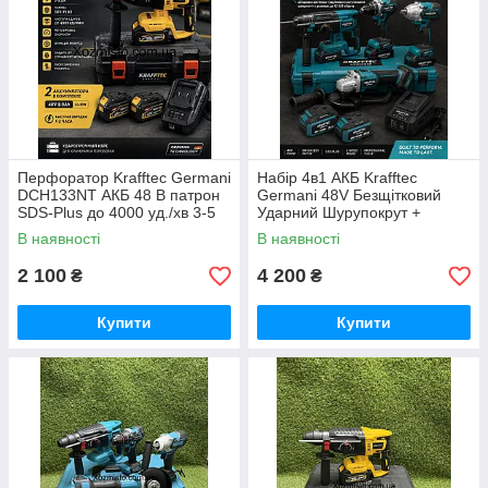
Перфоратор Krafftec Germani
Набір 4в1 АКБ Krafftec
DCH133NT АКБ 48 В патрон
Germani 48V Безщітковий
SDS-Plus до 4000 уд./хв 3-5
Ударний Шурупокрут +
Дж
Перфоратор + Болгарка +
В наявності
В наявності
Гайковерт Набір 4в1
Німеччина Синій
2 100
4 200
₴
₴
Купити
Купити