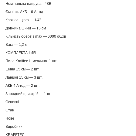
Номінальна напруга: - 48В
Ємність АКБ: - 6 А·год
Крок ланцюга — 1/4"
Довжина шини — 15 см
Кількість обертів max — 6000 об/хв
Вага — 1,2 кг
КОМПЛЕКТАЦИЯ:
Пила Krafftec Німеччина 1 шт.
Шина 15 см — 2 шт.
Ланцюг 15 см — 3 шт.
АКБ 4 А·год — 2 шт.
Зарядний пристрій — 1 шт.
Основні
Стан
Нове
Виробник
KRAFFTEC