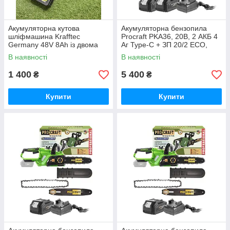
Акумуляторна кутова
Акумуляторна бензопила
шліфмашина Krafftec
Procraft PKA36, 20В, 2 АКБ 4
Germany 48V 8Ah із двома
Аг Type-C + ЗП 20/2 ECO,
акумуляторами безщітковим
шина 250 мм Німеччина
В наявності
В наявності
двигуном диском 125 мм БЕЗ
КЕЙСУ
1 400
5 400
₴
₴
Купити
Купити