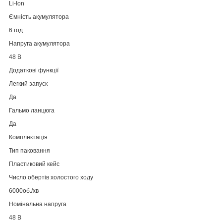
Li-Ion
Ємність акумулятора
6 год
Напруга акумулятора
48 В
Додаткові функції
Легкий запуск
Да
Гальмо ланцюга
Да
Комплектація
Тип паковання
Пластиковий кейс
Число обертів холостого ходу
6000об./хв
Номінальна напруга
48 В