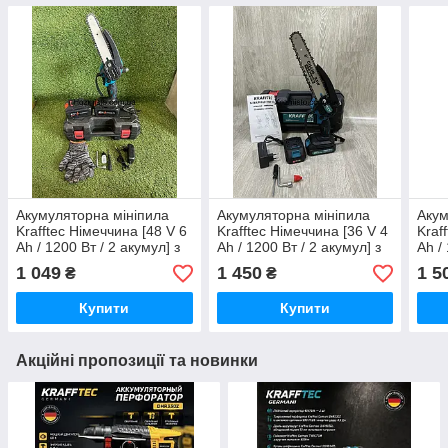
Акумуляторна мініпила
Акумуляторна мініпила
Акум
Krafftec Німеччина [48 V 6
Krafftec Німеччина [36 V 4
Kraf
Ah / 1200 Вт / 2 акумул] з
Ah / 1200 Вт / 2 акумул] з
Ah /
автоматичним мастилом 6
автоматичним мастилом 8
авто
1 049
1 450
1 5
₴
₴
дюймів
дюймів
дюй
Купити
Купити
Акційні пропозиції та новинки