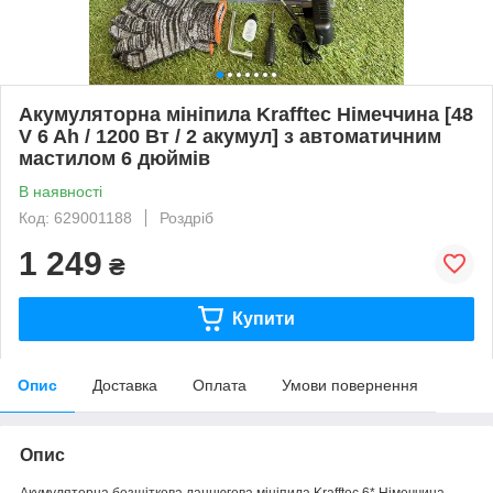
Акумуляторна мініпила Krafftec Німеччина [48
V 6 Ah / 1200 Вт / 2 акумул] з автоматичним
мастилом 6 дюймів
В наявності
Код: 629001188
Роздріб
1 249
₴
Купити
Опис
Доставка
Оплата
Умови повернення
Опис
Акумуляторна безщіткова ланцюгова мініпила Krafftec 6* Німеччина