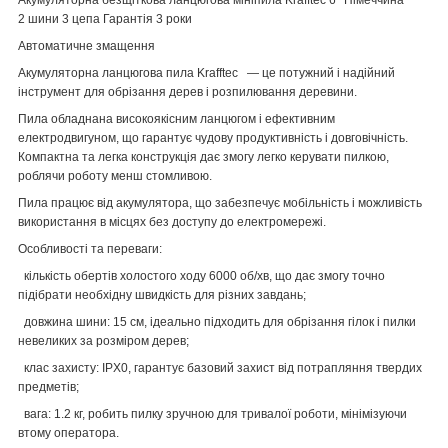
2
шини 3 цепа Гарантія 3 роки
Автоматичне змащення
Акумуляторна ланцюгова пила Krafftec — це потужний і надійний
інструмент для обрізання дерев і розпилювання деревини.
Пила обладнана високоякісним ланцюгом і ефективним
електродвигуном, що гарантує чудову продуктивність і довговічність.
Компактна та легка конструкція дає змогу легко керувати пилкою,
роблячи роботу менш стомливою.
Пила працює від акумулятора, що забезпечує мобільність і можливість
використання в місцях без доступу до електромережі.
Особливості та переваги:
кількість обертів холостого ходу 6000 об/хв, що дає змогу точно
підібрати необхідну швидкість для різних завдань;
довжина шини: 15 см, ідеально підходить для обрізання гілок і пилки
невеликих за розміром дерев;
клас захисту: IPX0, гарантує базовий захист від потрапляння твердих
предметів;
вага: 1.2 кг, робить пилку зручною для тривалої роботи, мінімізуючи
втому оператора.