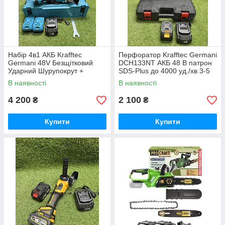
Набір 4в1 АКБ Krafftec
Перфоратор Krafftec Germani
Germani 48V Безщітковий
DCH133NT АКБ 48 В патрон
Ударний Шурупокрут +
SDS-Plus до 4000 уд./хв 3-5
Перфоратор + Болгарка +
Дж
В наявності
В наявності
Гайковерт Набір 4в1
Німеччина Синій
4 200
2 100
₴
₴
Купити
Купити