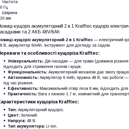
Частота
0 Гц
Ширина
20 мм
ожиці-кущоріз акумуляторний 2 в 1 Krafftec кущоріз електрич
насадками та 2 АКБ 48V/6Ah
ожиці-кущоріз акумуляторний 2 в 1 Krafftec
— електричний кущ
8 В, акумулятор 6mAh. Інструмент для догляду за садом.
Переваги та особливості кущоріза Krafftec:
Універсальність:
Дві насадки — для трави (довжина різання 1
підходить для стриження газонів і кущів.
Функціональність:
Акумуляторний механізм дає змогу працюва
Автономність:
Акумулятор 6 mAh, пружна 48 В, час роботи —
під час різання.
Ефективність:
Максимальний отвір леза 8 мм, підходить для о
Практичність:
Вага з пачкою 1.7 кг, компактний для транспорт
Характеристики кущоріза Krafftec:
Тип:
Акумуляторний кущоріз.
Цвет:
Зелений.
Напруга:
48 В.
Тип акумулятора:
Li-Ion.