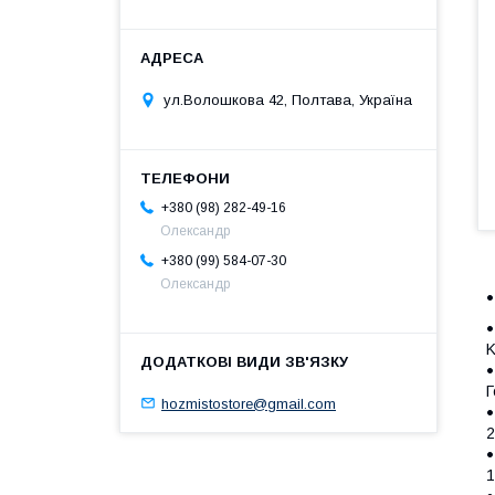
ул.Волошкова 42, Полтава, Україна
+380 (98) 282-49-16
Олександр
+380 (99) 584-07-30
Олександр
K
Г
hozmistostore@gmail.com
2
1