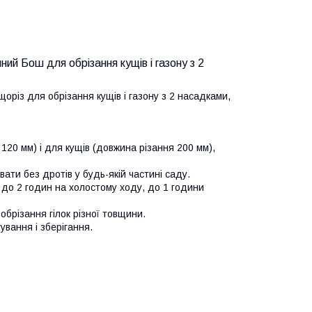
ний Бош для обрізання кущів і газону з 2
оріз для обрізання кущів і газону з 2 насадками,
20 мм) і для кущів (довжина різання 200 мм),
ти без дротів у будь-якій частині саду.
 до 2 годин на холостому ходу, до 1 години
брізання гілок різної товщини.
ування і зберігання.