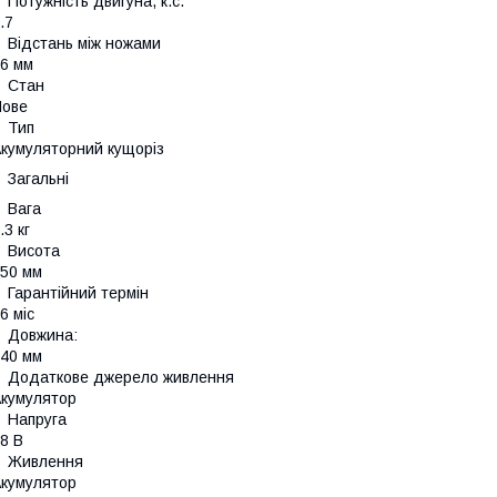
Потужність двигуна, к.с.
.7
Відстань між ножами
6 мм
Стан
Нове
Тип
кумуляторний кущоріз
Загальні
Вага
.3 кг
Висота
50 мм
Гарантійний термін
6 міс
Довжина:
40 мм
Додаткове джерело живлення
кумулятор
Напруга
8 В
Живлення
кумулятор