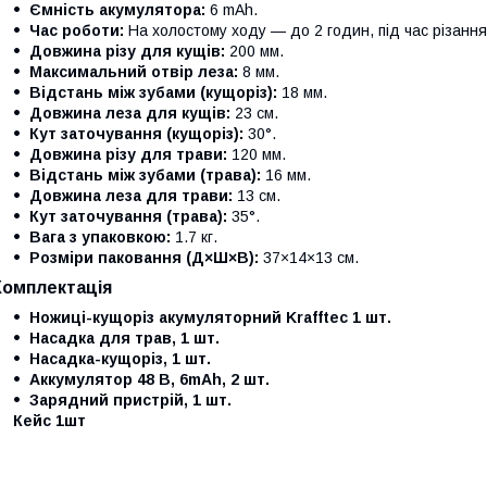
Ємність акумулятора:
6 mAh.
Час роботи:
На холостому ходу — до 2 годин, під час різанн
Довжина різу для кущів:
200 мм.
Максимальний отвір леза:
8 мм.
Відстань між зубами (кущоріз):
18 мм.
Довжина леза для кущів:
23 см.
Кут заточування (кущоріз):
30°.
Довжина різу для трави:
120 мм.
Відстань між зубами (трава):
16 мм.
Довжина леза для трави:
13 см.
Кут заточування (трава):
35°.
Вага з упаковкою:
1.7 кг.
Розміри паковання (Д×Ш×В):
37×14×13 см.
Комплектація
Ножиці-кущоріз акумуляторний Krafftec 1 шт.
Насадка для трав, 1 шт.
Насадка-кущоріз, 1 шт.
Аккумулятор 48 В, 6mAh, 2 шт.
Зарядний пристрій, 1 шт.
Кейс 1шт