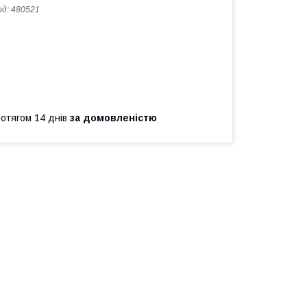
од:
480521
ротягом 14 днів
за домовленістю