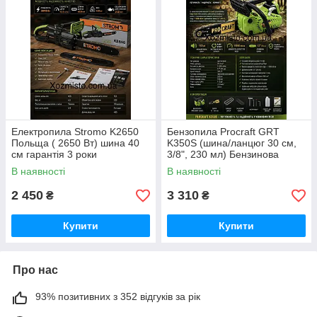
Електропила Stromo K2650
Бензопила Procraft GRT
Польща ( 2650 Вт) шина 40
K350S (шина/ланцюг 30 см,
см гарантія 3 роки
3/8", 230 мл) Бензинова
ланцюгова пила для дому та
В наявності
В наявності
саду Німеччина 2100ват
2 450
3 310
₴
₴
Купити
Купити
Про нас
93% позитивних з 352 відгуків за рік