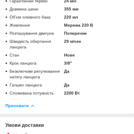
Гарантійний термін
24 міс
Довжина шини
355 мм
Об'єм оливного бака
220 мл
Живлення
Мережа 220 В
Розташування двигуна
Поперечне
Швидкість обертання
29 м/сек
ланцюга
Стан
Нове
Крок ланцюга
3/8"
Безключове регулювання
Да
натягу ланцюга
Гальмо ланцюга
Да
Споживана потужність
2200 Вт
Приховати
Умови доставки