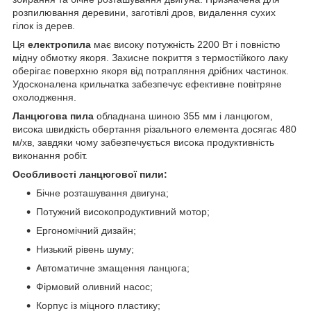
розпилювання деревини, заготівлі дров, видалення сухих
гілок із дерев.
Ця
електропила
має високу потужність 2200 Вт і повністю
мідну обмотку якоря. Захисне покриття з термостійкого лаку
оберігає поверхню якоря від потрапляння дрібних частинок.
Удосконалена крильчатка забезпечує ефективне повітряне
охолодження.
Ланцюгова пила
обладнана шиною 355 мм і ланцюгом,
висока швидкість обертання різального елемента досягає 480
м/хв, завдяки чому забезпечується висока продуктивність
виконання робіт.
Особливості ланцюгової пили:
Бічне розташування двигуна;
Потужний високопродуктивний мотор;
Ергономічний дизайн;
Низький рівень шуму;
Автоматичне змащення ланцюга;
Фірмовий оливний насос;
Корпус із міцного пластику;