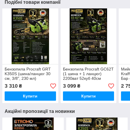
Подібні товари компанії
Бензопила Procraft GRT
Бензопила Proсraft GС62T
Мийк
K350S (шина/ланцюг 30
(1 шина + 1 ланцюг)
Kraf
см, 3/8", 230 мл)
2200ват 52куб 40см
Бар 
Бензинова ланцюгова
Німеччина
міні
3 310
3 099
2 7
₴
₴
пила для дому та саду
та с
Німеччина 2100ват
Купити
Купити
Акційні пропозиції та новинки