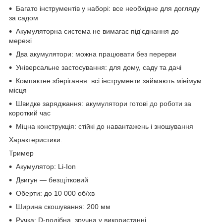
Багато інструментів у наборі:
все необхідне для догляду
за садом
Акумуляторна система
не вимагає під'єднання до
мережі
Два акумулятори:
можна працювати без перерви
Універсальне застосування:
для дому, саду та дачі
Компактне зберігання:
всі інструменти займають мінімум
місця
Швидке заряджання:
акумулятори готові до роботи за
короткий час
Міцна конструкція:
стійкі до навантажень і зношування
Характеристики:
Тример
Акумулятор: Li-Ion
Двигун — безщітковий
Оберти: до 10 000 об/хв
Ширина скошування: 200 мм
Ручка: D-подібна, зручна у використанні