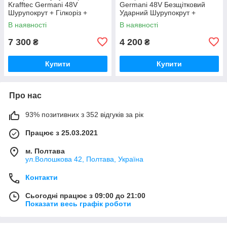
Krafftec Germani 48V
Germani 48V Безщітковий
Шурупокрут + Гілкоріз +
Ударний Шурупокрут +
Болгарка + Перф + Гайковерт
Перфоратор + Болгарка +
В наявності
В наявності
+ Циркулярна + лобзик/
Гайковерт Набір 4в1
Червоний
Німеччина Червоний
7 300
4 200
₴
₴
Купити
Купити
Про нас
93% позитивних з 352 відгуків за рік
Працює з 25.03.2021
м. Полтава
ул.Волошкова 42, Полтава, Україна
Контакти
Сьогодні працює з 09:00 до 21:00
Показати весь графік роботи