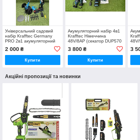
Універсальний садовий
Акумуляторний набір 4в1
Акум
набір Krafftec Germany
Krafftec Німеччина
Kraf
PRO 2в1 акумуляторний
48V/8AP (секатор DUP570
48V/
тример AZ144/PRO та
+ пила DUC170Z + штанга
+ пи
2 000
3 800
3 5
₴
₴
мініпила DUC155Z
2.7 м + кусторез )
штан
UR150DWAE 48 V 6 Ah
Купити
Купити
синій
Акційні пропозиції та новинки