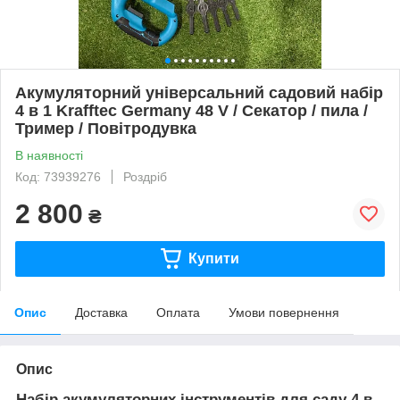
Акумуляторний універсальний садовий набір
4 в 1 Krafftec Germany 48 V / Секатор / пила /
Тример / Повітродувка
В наявності
Код: 73939276
Роздріб
2 800
₴
Купити
Опис
Доставка
Оплата
Умови повернення
Опис
Набір акумуляторних інструментів для саду 4 в