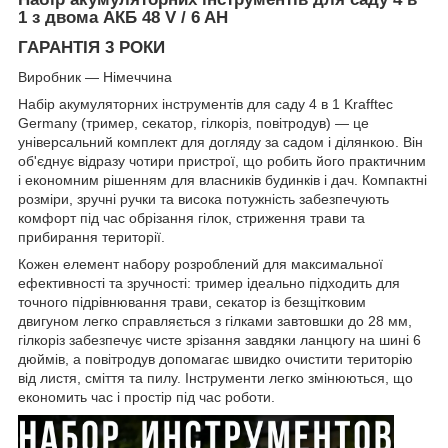
1 з двома АКБ 48 V / 6 AH
ГАРАНТІЯ 3 РОКИ
Виробник — Німеччина
Набір акумуляторних інструментів для саду 4 в 1 Krafftec
Germany (тример, секатор, гілкоріз, повітродув)
— це
універсальний комплект для догляду за садом і ділянкою. Він
об'єднує відразу чотири пристрої, що робить його практичним
і економним рішенням для власників будинків і дач. Компактні
розміри, зручні ручки та висока потужність забезпечують
комфорт під час обрізання гілок, стриження трави та
прибирання території.
Кожен елемент набору розроблений для максимальної
ефективності та зручності:
тример ідеально підходить для
точного підрівнювання трави, секатор із безщітковим
двигуном легко справляється з гілками завтовшки до 28 мм,
гілкоріз забезпечує чисте зрізання завдяки ланцюгу на шині 6
дюймів, а повітродув допомагає швидко очистити територію
від листя, сміття та пилу. Інструменти легко змінюються, що
економить час і простір під час роботи.