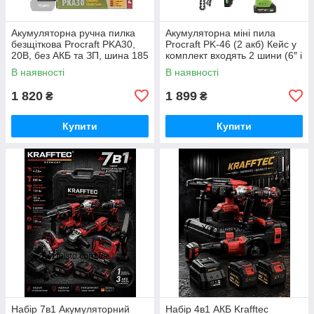
Акумуляторна ручна пилка
Акумуляторна міні пила
безщіткова Procraft PKA30,
Procraft PK-46 (2 акб) Кейс у
20В, без АКБ та ЗП, шина 185
комплект входять 2 шини (6″ і
мм Німеччина
8″) та 2 ланцюги
В наявності
В наявності
1 820
1 899
₴
₴
Купити
Купити
Набір 7в1 Акумуляторний
Набір 4в1 АКБ Krafftec