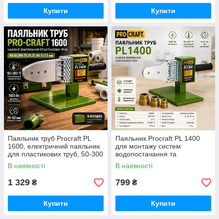
Купити
Купити
Паяльник труб Procraft PL
Паяльник Procraft PL 1400
1600, електричний паяльник
для монтажу систем
для пластикових труб, 50-300
водопостачання та
градусів 63 мм із насадками,
опалення, з регулюванням
В наявності
В наявності
для дачі та гаража
температури відмінний вибір
1 329
799
₴
₴
Купити
Купити