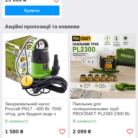
Купити
Акційні пропозиції та новинки
Занурювальний насос
Паяльник для
Procraft PN17 - 400 Вт, 7500
поліпропіленових труб
л/год, для брудної води з
PROCRAFT PL2300 2300 Вт,
частками до 35 мм німецький
температура до 300 °C,
В наявності
В наявності
насадки 20-63 мм, кейс,
ножиці та аксесуари
1 580
2 099
₴
₴