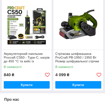
Акумуляторний паяльник
Стрічкова шліфмашина
Procraft CS50 - Туре-C, нагрів
ProCraft PB-1950 / 1950 Вт
до 450 °С та кейс із
Розмір шліфувальної стрічки
приладдям Німеччина
100*610 мм Німеччина
В наявності
В наявності
840
4 099
₴
₴
Купити
Купити
Про нас