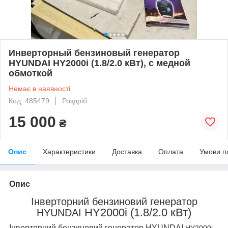
Инверторный бензиновый генератор
HYUNDAI HY2000i (1.8/2.0 кВт), с медной
обмоткой
Немає в наявності
Код: 485479
Роздріб
15 000
₴
Опис
Характеристики
Доставка
Оплата
Умови п
Опис
Інверторний бензиновий генератор
HY2000i (1.8/2.0 кВт)
HYUNDAI
Інверторний бензиновий генератор HYUNDAI
-
HY2000i