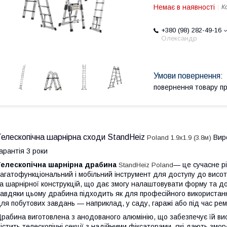
Немає в наявності
К
+380 (98) 282-49-16
Олександр
повернення товару п
Телескопічна шарнірна сходи StandHeiz
Вир
Poland 1.9х1.9 (3.8м)
арантія 3 роки
Телескопічна шарнірна драбина
— це сучасне р
StandHeiz Poland
агатофункціональний і мобільний інструмент для доступу до висот
а шарнірної конструкцій, що дає змогу налаштовувати форму та д
авдяки цьому драбина підходить як для професійного використання
ля побутових завдань — наприклад, у саду, гаражі або під час рем
рабина виготовлена з анодованого алюмінію, що забезпечує їй висо
істить телескопічні секції з надійними фіксаторами, які дають зм