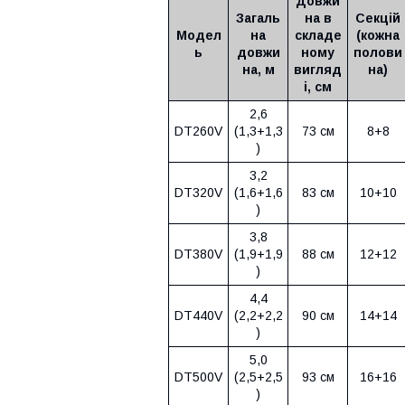
Довжи
Загаль
на в
Секцій
Модел
на
складе
(кожна
ь
довжи
ному
полови
на, м
вигляд
на)
і, см
2,6
DT260V
(1,3+1,3
73 см
8+8
)
3,2
DT320V
(1,6+1,6
83 см
10+10
)
3,8
DT380V
(1,9+1,9
88 см
12+12
)
4,4
DT440V
(2,2+2,2
90 см
14+14
)
5,0
DT500V
(2,5+2,5
93 см
16+16
)