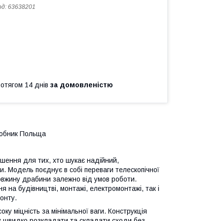
од:
63638201
ротягом 14 днів
за домовленістю
обник Польща
ішення для тих, хто шукає надійний,
и. Модель поєднує в собі переваги телескопічної
овжину драбини залежно від умов роботи.
 на будівництві, монтажі, електромонтажі, так і
онту.
ку міцність за мінімальної ваги. Конструкція
огу швидко розкладати та складати сходи без