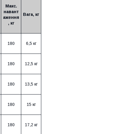
Макс.
навант
Вага, кг
аження
, кг
180
6,5 кг
180
12,5 кг
180
13,5 кг
180
15 кг
180
17,2 кг