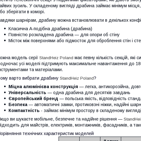
айвих зусиль. У складеному вигляді драбина займає мінімум місця,
бо зберігати в коморі.
авдяки шарнірам, драбину можна встановлювати в декількох конфі
Класична A-подібна драбина (драбина)
Повністю розкладена драбина — для опори об стіну
Місток між поверхнями або підмосток для оброблення стін і ст
ожна модель серії
має певну кількість секцій, які
StandHeiz Poland
одночас усі моделі підтримують максимальне навантаження до 180
нструментами та матеріалами.
ому варто вибрати драбину
?
StandHeiz Poland
Міцна алюмінієва конструкція
— легка, антикорозійна, довг
Універсальність
— одна драбина для десятків завдань
Європейський бренд
— польська якість, відповідність стан
Безпека
— автоматичні замки, протиковзні ніжки, надійні шарн
Компактність
- займає мінімум простору в складеному вигляд
кщо ви шукаєте мобільне, безпечне та надійне рішення —
StandHei
ідходить для майстрів, електриків, монтажників, фасадників, а т
орівняння технічних характеристик моделей