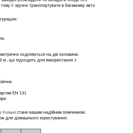
 тому її зручно транспортувати в багажнику авто
гураціях:
ель
 симетрично поділяються на дві половини.
 кг, що підходить для використання з
овічна
дартам EN 131
іри
і
стане вашим надійним помічником.
z Poland
акож для домашнього користування.