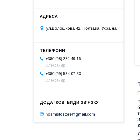
ул.Волошкова 42, Полтава, Україна
+380 (98) 282-49-16
Олександр
+380 (99) 584-07-30
Олександр
Г
б
т
hozmistostore@gmail.com
З
д
Д
м