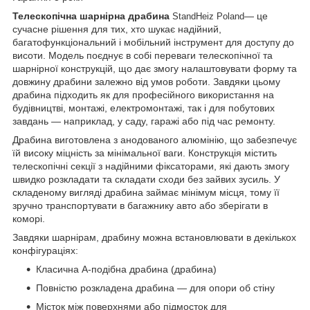
Телескопічна шарнірна драбина
— це
StandHeiz Poland
сучасне рішення для тих, хто шукає надійний,
багатофункціональний і мобільний інструмент для доступу до
висоти. Модель поєднує в собі переваги телескопічної та
шарнірної конструкцій, що дає змогу налаштовувати форму та
довжину драбини залежно від умов роботи. Завдяки цьому
драбина підходить як для професійного використання на
будівництві, монтажі, електромонтажі, так і для побутових
завдань — наприклад, у саду, гаражі або під час ремонту.
Драбина виготовлена з анодованого алюмінію, що забезпечує
їй високу міцність за мінімальної ваги. Конструкція містить
телескопічні секції з надійними фіксаторами, які дають змогу
швидко розкладати та складати сходи без зайвих зусиль. У
складеному вигляді драбина займає мінімум місця, тому її
зручно транспортувати в багажнику авто або зберігати в
коморі.
Завдяки шарнірам, драбину можна встановлювати в декількох
конфігураціях:
Класична A-подібна драбина (драбина)
Повністю розкладена драбина — для опори об стіну
Місток між поверхнями або підмосток для