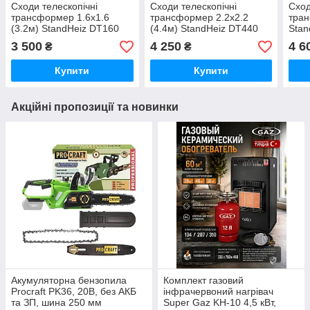
Сходи телескопічні
Сходи телескопічні
Сход
трансформер 1.6х1.6
трансформер 2.2х2.2
тран
(3.2м) StandHeiz DT160
(4.4м) StandHeiz DT440
Stan
Poland, алюміній, до 180
Poland, алюміній, до 180
алюм
3 500
4 250
4 6
₴
₴
кг
кг
Купити
Купити
Акційні пропозиції та новинки
Акумуляторна бензопила
Комплект газовий
Procraft PK36, 20В, без АКБ
інфрачервоний нагрівач
та ЗП, шина 250 мм
Super Gaz KH-10 4,5 кВт,