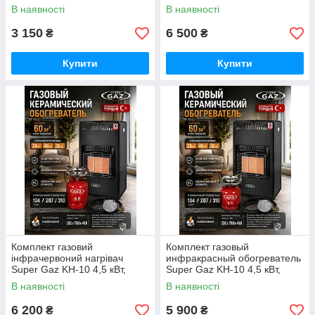
Німеччина
балон 12 л + редуктор +
В наявності
В наявності
шланг Туреччина
3 150
6 500
₴
₴
Купити
Купити
Комплект газовий
Комплект газовый
інфрачервоний нагрівач
инфракрасный обогреватель
Super Gaz KH-10 4,5 кВт,
Super Gaz KH-10 4,5 кВт,
балон 8 л + редуктор + шланг
баллон 5 л + редуктор +
В наявності
В наявності
+ конфорка на балон
шланг + конфорка на баллон
Туреччина
Туреччина
6 200
5 900
₴
₴