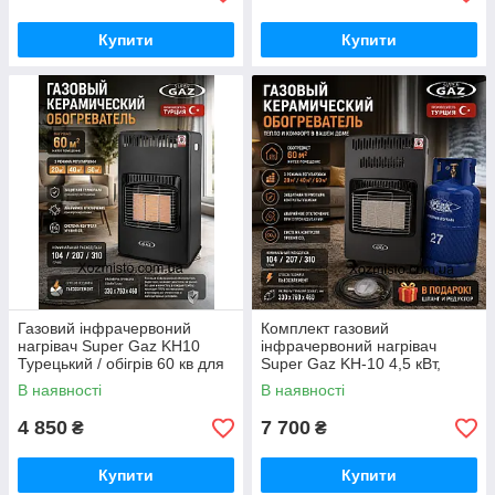
Купити
Купити
Газовий інфрачервоний
Комплект газовий
нагрівач Super Gaz KH10
інфрачервоний нагрівач
Турецький / обігрів 60 кв для
Super Gaz KH-10 4,5 кВт,
домашнього використання
балон 27 л + редуктор +
В наявності
В наявності
шланг Туреччина
4 850
7 700
₴
₴
Купити
Купити