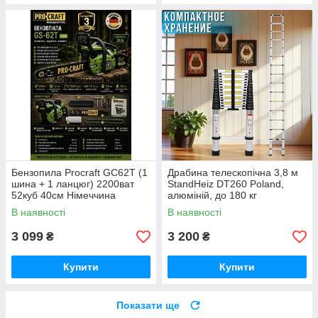
Бензопила Proсraft GС62T (1
Драбина телескопічна 3,8 м
шина + 1 ланцюг) 2200ват
StandHeiz DT260 Poland,
52куб 40см Німеччина
алюміній, до 180 кг
В наявності
В наявності
3 099
3 200
₴
₴
Купити
Купити
Показати ще