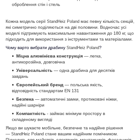
оброблення стін і стель
Кожна модель серії
має певну кількість секцій,
StandHeiz Poland
які симетрично поділяються на дві половини. Водночас усі
моделі підтримують максимальне навантаження до 180 кг, що
підходить для використання з інструментами та матеріалами.
Чому варто вибрати драбину
?
StandHeiz Poland
Міцна алюмінієва конструкція
— легка,
антикорозійна, довговічна
Універсальність
— одна драбина для десятків
завдань
Європейський бренд
— польська якість,
відповідність стандартам EN 131
Безпека
— автоматичні замки, протиковзні ніжки,
надійні шарніри
Компактність
- займає мінімум простору в
складеному вигляді
Якщо ви шукаєте мобільне, безпечне та надійне рішення
—
стане вашим надійним помічником.
StandHeiz Poland
Підходить для майстрів, електриків, монтажників, фасадників,