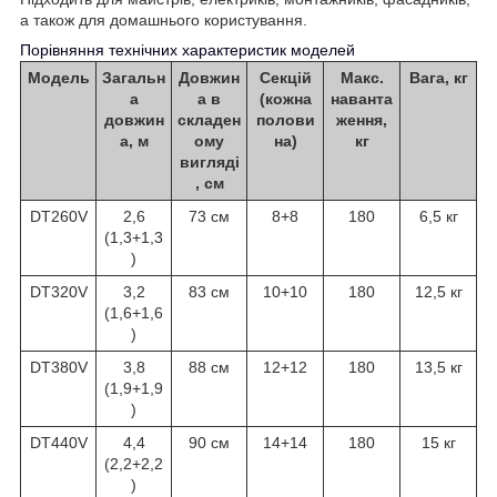
а також для домашнього користування.
Порівняння технічних характеристик моделей
Модель
Загальн
Довжин
Секцій
Макс.
Вага, кг
а
а в
(кожна
наванта
довжин
складен
полови
ження,
а, м
ому
на)
кг
вигляді
, см
DT260V
2,6
73 см
8+8
180
6,5 кг
(1,3+1,3
)
DT320V
3,2
83 см
10+10
180
12,5 кг
(1,6+1,6
)
DT380V
3,8
88 см
12+12
180
13,5 кг
(1,9+1,9
)
DT440V
4,4
90 см
14+14
180
15 кг
(2,2+2,2
)