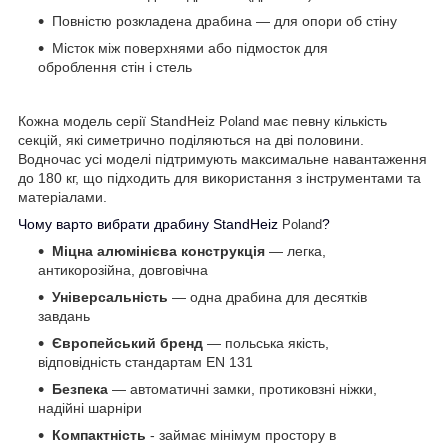
Повністю розкладена драбина — для опори об стіну
Місток між поверхнями або підмосток для
оброблення стін і стель
Кожна модель серії StandHeiz
має певну кількість
Poland
секцій, які симетрично поділяються на дві половини.
Водночас усі моделі підтримують максимальне навантаження
до 180 кг, що підходить для використання з інструментами та
матеріалами.
Чому варто вибрати драбину StandHeiz
?
Poland
Міцна алюмінієва конструкція
— легка,
антикорозійна, довговічна
Універсальність
— одна драбина для десятків
завдань
Європейський бренд
— польська якість,
відповідність стандартам EN 131
Безпека
— автоматичні замки, протиковзні ніжки,
надійні шарніри
Компактність
- займає мінімум простору в