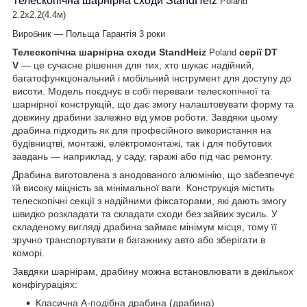
Телескопічна шарнірна сходи StandHeiz
Poland
2.2х2.2(4.4м)
Виробник — Польща
Гарантія 3 роки
Телескопічна шарнірна сходи StandHeiz
серії DT
Poland
V
— це сучасне рішення для тих, хто шукає надійний,
багатофункціональний і мобільний інструмент для доступу до
висоти. Модель поєднує в собі переваги телескопічної та
шарнірної конструкцій, що дає змогу налаштовувати форму та
довжину драбини залежно від умов роботи. Завдяки цьому
драбина підходить як для професійного використання на
будівництві, монтажі, електромонтажі, так і для побутових
завдань — наприклад, у саду, гаражі або під час ремонту.
Драбина виготовлена з анодованого алюмінію, що забезпечує
їй високу міцність за мінімальної ваги. Конструкція містить
телескопічні секції з надійними фіксаторами, які дають змогу
швидко розкладати та складати сходи без зайвих зусиль. У
складеному вигляді драбина займає мінімум місця, тому її
зручно транспортувати в багажнику авто або зберігати в
коморі.
Завдяки шарнірам, драбину можна встановлювати в декількох
конфігураціях:
Класична A-подібна драбина (драбина)