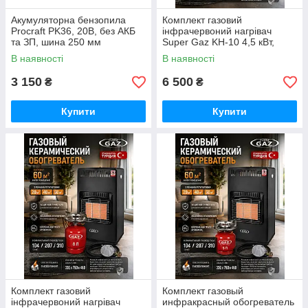
Акумуляторна бензопила
Комплект газовий
Procraft PK36, 20В, без АКБ
інфрачервоний нагрівач
та ЗП, шина 250 мм
Super Gaz KH-10 4,5 кВт,
Німеччина
балон 12 л + редуктор +
В наявності
В наявності
шланг Туреччина
3 150
6 500
₴
₴
Купити
Купити
Комплект газовий
Комплект газовый
інфрачервоний нагрівач
инфракрасный обогреватель