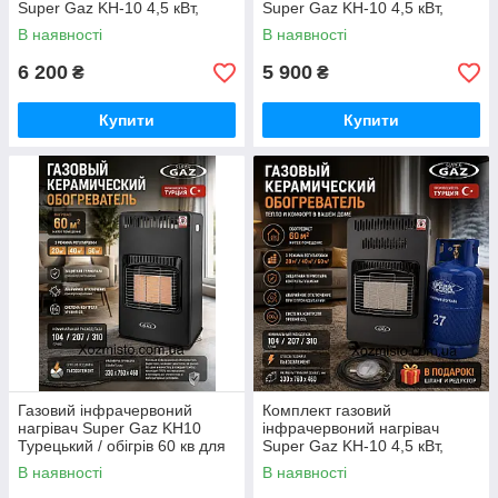
Super Gaz KH-10 4,5 кВт,
Super Gaz KH-10 4,5 кВт,
балон 8 л + редуктор + шланг
баллон 5 л + редуктор +
В наявності
В наявності
+ конфорка на балон
шланг + конфорка на баллон
Туреччина
Туреччина
6 200
5 900
₴
₴
Купити
Купити
Газовий інфрачервоний
Комплект газовий
нагрівач Super Gaz KH10
інфрачервоний нагрівач
Турецький / обігрів 60 кв для
Super Gaz KH-10 4,5 кВт,
домашнього використання
балон 27 л + редуктор +
В наявності
В наявності
шланг Туреччина