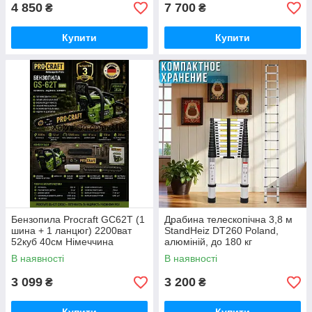
4 850
7 700
₴
₴
Купити
Купити
Бензопила Proсraft GС62T (1
Драбина телескопічна 3,8 м
шина + 1 ланцюг) 2200ват
StandHeiz DT260 Poland,
52куб 40см Німеччина
алюміній, до 180 кг
В наявності
В наявності
3 099
3 200
₴
₴