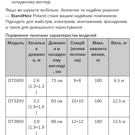
складеному вигляді
Якщо ви шукаєте мобільне, безпечне та надійне рішення
—
StandHeiz
Poland стане вашим надійним помічником.
Підходить для майстрів, електриків, монтажників, фасадників,
а також для домашнього користування.
Порівняння технічних характеристик моделей
Модель
Загальн
Довжин
Секцій
Макс.
Вага, кг
а
а в
(кожна
наванта
довжин
складен
полови
ження,
а, м
ому
на)
кг
вигляді
, см
DT260V
2,6
73 см
8+8
180
6,5 кг
(1,3+1,3
)
DT320V
3,2
83 см
10+10
180
12,5 кг
(1,6+1,6
)
DT380V
3,8
88 см
12+12
180
13,5 кг
(1,9+1,9
)