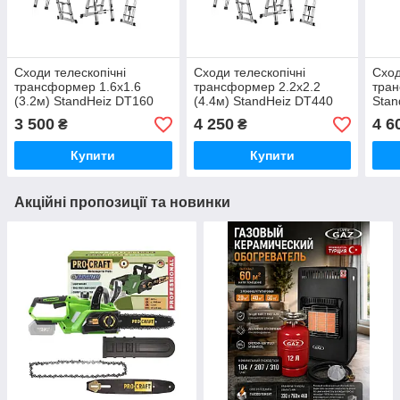
Сходи телескопічні
Сходи телескопічні
Сход
трансформер 1.6х1.6
трансформер 2.2х2.2
тран
(3.2м) StandHeiz DT160
(4.4м) StandHeiz DT440
Stan
Poland, алюміній, до 180
Poland, алюміній, до 180
алюм
3 500
4 250
4 6
₴
₴
кг
кг
Купити
Купити
Акційні пропозиції та новинки