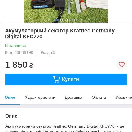
Акумуляторний секатор Krafftec Germany
Digital KFC770
В наявності
Код: 63836190
Роздріб
1 850
₴
Купити
Опис
Характеристики
Доставка
Оплата
Умови п
Опис
Акумуляторний секатор Krafftec Germany Digital KFC770 - це
високоефективний інструмент для обрізки гілок і догляду за