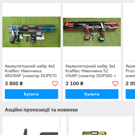
Акумуляторний набір 4в1
Акумуляторний набір 3в1
Акум
Krafftec Німеччина
Krafftec Німеччина 52
Proc
48V/8AP (секатор DUP570
V/6AP (секатор DUP365 +
комп
+ пила DUC170Z + штанга
пила DUC196Z + штанга-
Німе
3 800
3 100
2 0
₴
₴
2.7 м + кусторез )
молекс 2 м)
Купити
Купити
Акційні пропозиції та новинки