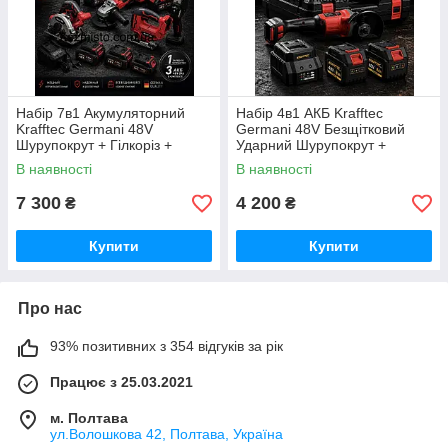
Набір 7в1 Акумуляторний
Набір 4в1 АКБ Krafftec
Krafftec Germani 48V
Germani 48V Безщітковий
Шурупокрут + Гілкоріз +
Ударний Шурупокрут +
Болгарка + Перф + Гайковерт
Перфоратор + Болгарка +
В наявності
В наявності
+ Циркулярна + лобзик/
Гайковерт Набір 4в1
Червоний
Німеччина Червоний
7 300
4 200
₴
₴
Купити
Купити
Про нас
93% позитивних з 354 відгуків за рік
Працює з 25.03.2021
м. Полтава
ул.Волошкова 42, Полтава, Україна