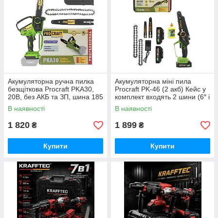
Акумуляторна ручна пилка
Акумуляторна міні пила
безщіткова Procraft PKA30,
Procraft PK-46 (2 акб) Кейс у
20В, без АКБ та ЗП, шина 185
комплект входять 2 шини (6″ і
мм Німеччина
8″) та 2 ланцюги
В наявності
В наявності
1 820
1 899
₴
₴
Купити
Купити