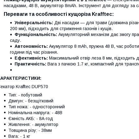
насадками, 48 В, акумулятор 8mAh. Інструмент для догляду за 
Переваги та особливості кущоріза Krafftec:
Універсальність:
Дві насадки — для трави (довжина різан
200 мм), підходить для стриження газонів і кущів.
Функціональність:
Акумуляторний механізм дає змогу прац
саду.
Автономність:
Акумулятор 8 mAh, пружна 48 В, час роботи
години під час різання.
Ефективність:
Максимальний отвір леза 8 мм, підходить дл
Практичність:
Вага з пачкою 1.7 кг, компактний для трансп
ХАРАКТЕРИСТИКИ:
екатор Krafftec DUP570
Тип: - побутовий
Двигун: - безщітковий
Тип ножа: - односторонний
Номінальна напруга: - 48В
Ємність АКБ: - 8А·год
Живлення: - акумулятор
Товщина різу: - 38мм
Вага: - 1 кг