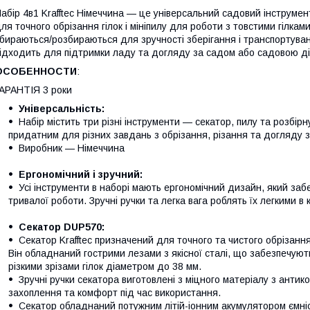
абір 4в1 Krafftec Німеччина — це універсальний садовий інструмент
ля точного обрізання гілок і мініпилу для роботи з товстими гілками.
бираються/розбираються для зручності зберігання і транспортуван
ідходить для підтримки ладу та догляду за садом або садовою д
ОСОБЕННОСТИ
:
АРАНТІЯ 3 роки
Універсальність:
Набір містить три різні інструменти — секатор, пилу та розбір
придатним для різних завдань з обрізання, різання та догляду 
Виробник — Німеччина
Ергономічний і зручний:
Усі інструменти в наборі мають ергономічний дизайн, який заб
тривалої роботи. Зручні ручки та легка вага роблять їх легкими в 
Секатор DUP570:
Секатор Krafftec призначений для точного та чистого обрізання 
Він обладнаний гострими лезами з якісної сталі, що забезпечують
різкими зрізами гілок діаметром до 38 мм.
Зручні ручки секатора виготовлені з міцного матеріалу з анти
захоплення та комфорт під час використання.
Секатор обладнаний потужним літій-іонним акумулятором ємніс