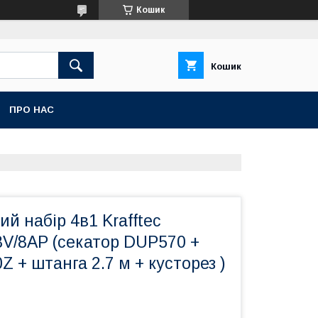
Кошик
Кошик
ПРО НАС
й набір 4в1 Krafftec
8V/8AP (секатор DUP570 +
 + штанга 2.7 м + кусторез )