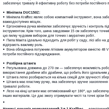
забезпечує тривалу й ефективну роботу без потреби постійного 
Мініпила DUC150Z:
Мініпила Krafftec являє собою компактний інструмент, вона заб
важкодоступних місцях.
Ергономічна ручка мініпилки забезпечує зручність і контроль п
інструментом. Крім того, шина завдовжки 15 см забезпечує точни
цю пилку чудовим вибором для точних і акуратних робіт.
Пила Макіта ідеально підходить для робіт у саду, лісі або на да
відіграють важливу роль.
Вона обладнана потужним літієвим акумулятором ємністю 48 V 
потреби постійного підзаряджання.
Розбірна штанга
Регульована довжина до 270 см — забезпечує можливість робо
використання драбини або драбини, що робить його ідеальним дл
Штанга легко розбирається на кілька секцій для зручності збер
Штанга має пластику ручку, яка забезпечує зручне захоплення 
тривалої роботи.
Лезо на кінці штанги має оптимізований кут 180°, що забезпеч
інших матеріалів. Це дає змогу отримувати чисті та точні зрізи б
Ножиці-кущоріз акумуляторний 2 в 1 Krafftec
— електричний 