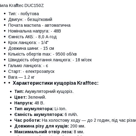
ила Krafftec DUC150Z
Тип: - побутова
Двигун: - безщітковий
Почата мастила - автоматична
Номінальна напруга: - 48В
Ємність АКБ: - 8,0 А·год
Крок ланцюга: - 1/4"
Довжина шини: - 15 см
Кількість обертів max: - 9500 об/хв
Швидкість обертання ланцюга: - 18 м/сек
Гальмо ланцюга: - є
Старт: - електрозапуск
Вага — 1.2 кг
Характеристики кущоріза Krafftec:
Тип:
Акумуляторний кущоріз.
Цвет:
Зелений.
Напруга:
48 В.
Тип акумулятора:
Li-Ion.
Ємність акумулятора:
6 mAh.
Час роботи:
На холостому ходу — до 2 годин, під час різа
Довжина різу для кущів:
200 мм.
Максимальний отвір леза:
8 мм.