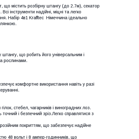
, що містить розбірну штангу (до 2.7м), секатор
 Всі інструменти надійні, міцні та легко
ня. Набір 4в1 Krafftec Німеччина ідеально
ілянкою.
ну штангу, що робить його універсальним і
за рослинами.
езпечує комфортне використання навіть у разі
керуванні.
гілок, стебел, чагарників і виноградних лоз.
 точний і безпечний зріз.Легко справлятися з
корозійним покриттям, що забезпечує надійне
тю 48 вольт і 8 ампер-годинників, що