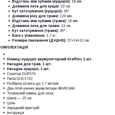
Відстань між зубами (кущоріз):
18 мм.
Довжина леза для кущів:
23 см.
Кут заточування (кущоріз):
30°.
Довжина різу для трави:
120 мм.
Відстань між зубами (трава):
16 мм.
Довжина леза для трави:
13 см.
Кут заточування (трава):
35°.
Вага з упаковкою:
1.7 кг.
Розміри паковання (Д×Ш×В):
37×14×13 см.
КОМПЛЕКТАЦІЯ
:
Ножиці-кущоріз акумуляторний Krafftec 1 шт.
Насадка для трав, 1 шт.
Насадка-кущоріз, 1 шт.
Секатор DUP570
Пила DUC170Z
Розбірна штанга до 2.7 метрів
Два літій-іонних акумулятори 48V/8.0Ah
Точильний камінь для леза
Шина — 15 см
Цепь
Зарядний пристрій
Інструкція