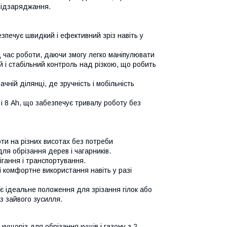
підзаряджання.
езпечує швидкий і ефективний зріз навіть у
ід час роботи, даючи змогу легко маніпулювати
й і стабільний контроль над різкою, що робить
чній ділянці, де зручність і мобільність
і 8 Ah, що забезпечує тривалу роботу без
ти на різних висотах без потреби
я обрізання дерев і чагарників.
ігання і транспортування.
і комфортне використання навіть у разі
ує ідеальне положення для зрізання гілок або
ез зайвого зусилля.
кущоріз для обрізання кущів і газону з 2