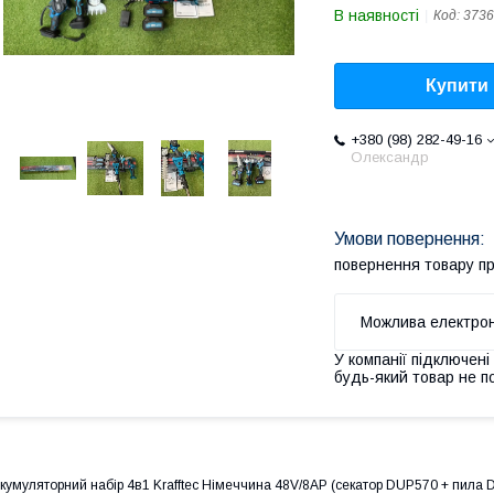
В наявності
Код:
3736
Купити
+380 (98) 282-49-16
Олександр
повернення товару п
У компанії підключені
будь-який товар не п
кумуляторний набір 4в1 Krafftec Німеччина 48V/8AP (секатор DUP570 + пила D