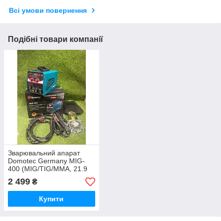
Всі умови повернення
Подібні товари компанії
Зварювальний апарат
Domotec Germany MIG-
400 (MIG/TIG/MMA, 21.9
кВА) Domotec MIG-400 від
2 499
₴
IMDI
Купити