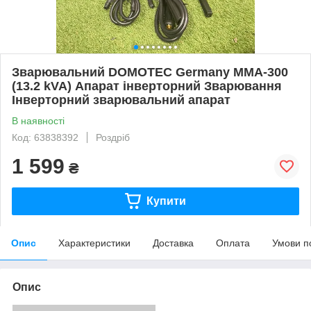
Зварювальний DOMOTEC Germany MMA-300
(13.2 kVA) Апарат інверторний Зварювання
Інверторний зварювальний апарат
В наявності
Код: 63838392
Роздріб
1 599
₴
Купити
Опис
Характеристики
Доставка
Оплата
Умови п
Опис