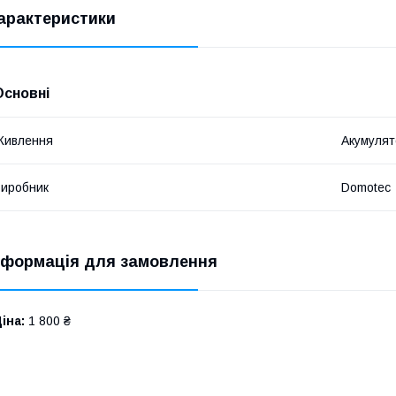
арактеристики
Основні
Живлення
Акумулят
иробник
Domotec
нформація для замовлення
іна:
1 800 ₴