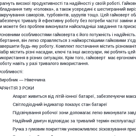
рагнуть високої продуктивності та надійності у своїй роботі. Гай
бладнання типу «головка», а також усередині є шестигранний виріз
акручування саморізів, турбовінтів, шурупів тощо. Цей гайковерт
абезпечує тривалу й ефективну роботу без потреби частої заміни
и можете без проблем виконувати найскладніші завдання та приск
сновними особливостями гайковерта є його потужність і надійність
бертання, він легко справляється з найжорсткішими гайковими з'
авершити будь-яку роботу. Комплект постачання містить різноманітн
абір містить різні насадки, ключі та інші аксесуари, які роблять це
икористання в різних ситуаціях. Крім того, гайковерт має ергоном
оботу навіть у разі тривалого використання.
собливості:
Виробник — Німеччина
АРАНТІЯ 3 РОКИ
 Апарат живиться від літій-іонної батареї, забезпечуючи макс
 Світлодіодний індикатор показує стан батареї
 Підсвічування робочої зони допомагає легко виконувати завда
 Надійний двигун відповідає за тривалий термін експлуатації 
 Ручка з гумовим покриттям унеможливлює зісковзування при