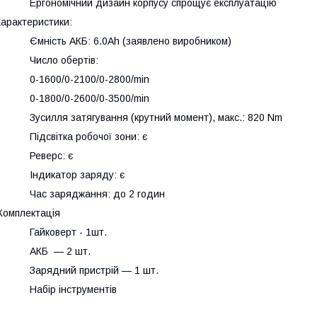
 Ергономічний дизайн корпусу спрощує експлуатацію
арактеристики:
 Ємність АКБ: 6.0Ah (заявлено виробником)
• Число обертів:
• 0-1600/0-2100/0-2800/min
• 0-1800/0-2600/0-3500/min
 Зусилля затягування (крутний момент), макс.: 820 Nm
 Підсвітка робочої зони: є
• Реверс: є
• Індикатор заряду: є
• Час заряджання: до 2 годин
омплектація
• Гайковерт - 1шт.
• АКБ — 2 шт.
• Зарядний пристрій — 1 шт.
• Набір інструментів