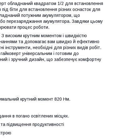
коверт обладнаний квадратом 1/2 для встановлення
 під біти для встановлення різних оснасток для
 обладнаний потужним акумулятором, що
 або перезаряджання акумулятора. Завдяки цьому
орювати процес роботи.
. З високим крутним моментом і швидкістю
єднаннями та допомагає вам швидко й ефективно
і інструменти, необхідні для різних видів робіт.
й гайковерт універсальним і готовим до
ічний і зручний дизайн, що забезпечує комфортну
имальний крутний момент 820 Нм.
ння в погано освітлених місцях.
та підвищення продуктивності
строю