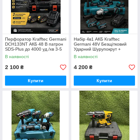
Перфоратор Krafftec Germani
Набір 4в1 АКБ Krafftec
DCH133NT АКБ 48 В патрон
Germani 48V Безщітковий
SDS-Plus до 4000 уд./хв 3-5
Ударний Шурупокрут +
Дж
Перфоратор + Болгарка +
В наявності
В наявності
Гайковерт Набір 4в1
Німеччина Синій
2 100
4 200
₴
₴
Купити
Купити