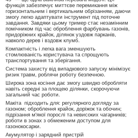
функція забезпечує миттєве перемикання між
горизонтальним і вертикальним обрізанням, даючи
змогу легко адаптувати інструмент під поточне
завдання. Завдяки цьому тример стає незамінним
помічником під час оброблення фарбувань газонів,
придоріжних крайок, ділянок уздовж парканів,
навколо дерев і вздовж клумб.
Компактність і легка вага зменшують
стомлюваність користувача та спрощують
транспортування та зберігання.
Система захисту від випадкового запуску мінімізує
ризик травм, роблячи роботу безпечною.
Широка зона косіння дає змогу швидко обробляти
навіть середні за площею ділянки, скорочуючи
загальний час роботи.
Макіта підходить для: регулярного догляду за
газоном; оброблення крайок, доріжок та обочин;
підрізання м'якої порослі та невисоких чагарників;
роботи в зонах з обмеженим доступом для
газонокосарки.
Акумулятор і зарядний пристрій