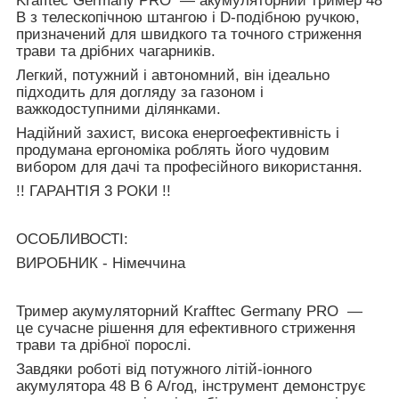
Krafftec Germany PRO — акумуляторний тример 48
В з телескопічною штангою і D-подібною ручкою,
призначений для швидкого та точного стриження
трави та дрібних чагарників.
Легкий, потужний і автономний, він ідеально
підходить для догляду за газоном і
важкодоступними ділянками.
Надійний захист, висока енергоефективність і
продумана ергономіка роблять його чудовим
вибором для дачі та професійного використання.
!! ГАРАНТІЯ 3 РОКИ !!
ОСОБЛИВОСТІ:
ВИРОБНИК - Німеччина
Тример акумуляторний Krafftec Germany PRO —
це сучасне рішення для ефективного стриження
трави та дрібної порослі.
Завдяки роботі від потужного літій-іонного
акумулятора 48 В 6 А/год, інструмент демонструє