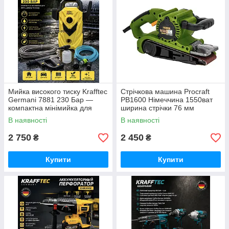
Мийка високого тиску Krafftec
Стрічкова машина Procraft
Germani 7881 230 Бар —
PB1600 Німеччина 1550ват
компактна мінімийка для
ширина стрічки 76 мм
авто, двору та саду 2200ват
В наявності
В наявності
2 750
2 450
₴
₴
Купити
Купити