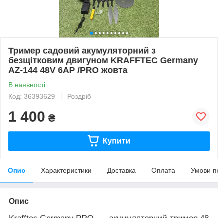
Тример садовий акумуляторний з
безщітковим двигуном KRAFFTEC Germany
AZ-144 48V 6AP /PRO жовта
В наявності
Код: 36393629
Роздріб
1 400
₴
Купити
Опис
Характеристики
Доставка
Оплата
Умови п
Опис