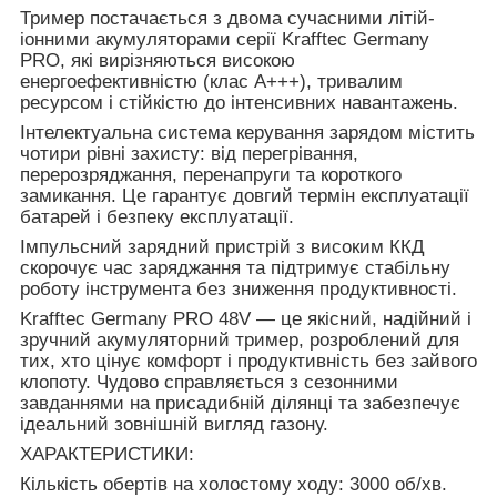
Тример постачається з двома сучасними літій-
іонними акумуляторами серії Krafftec Germany
PRO, які вирізняються високою
енергоефективністю (клас A+++), тривалим
ресурсом і стійкістю до інтенсивних навантажень.
Інтелектуальна система керування зарядом містить
чотири рівні захисту: від перегрівання,
перерозряджання, перенапруги та короткого
замикання. Це гарантує довгий термін експлуатації
батарей і безпеку експлуатації.
Імпульсний зарядний пристрій з високим ККД
скорочує час заряджання та підтримує стабільну
роботу інструмента без зниження продуктивності.
Krafftec Germany PRO 48V — це якісний, надійний і
зручний акумуляторний тример, розроблений для
тих, хто цінує комфорт і продуктивність без зайвого
клопоту. Чудово справляється з сезонними
завданнями на присадибній ділянці та забезпечує
ідеальний зовнішній вигляд газону.
ХАРАКТЕРИСТИКИ:
Кількість обертів на холостому ходу: 3000 об/хв.