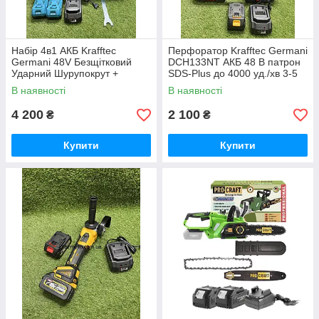
Набір 4в1 АКБ Krafftec
Перфоратор Krafftec Germani
Germani 48V Безщітковий
DCH133NT АКБ 48 В патрон
Ударний Шурупокрут +
SDS-Plus до 4000 уд./хв 3-5
Перфоратор + Болгарка +
Дж
В наявності
В наявності
Гайковерт Набір 4в1
Німеччина Синій
4 200
2 100
₴
₴
Купити
Купити