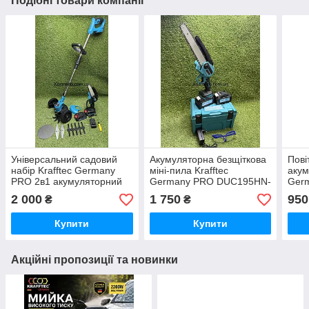
Подібні товари компанії
Універсальний садовий
Акумуляторна безщіткова
Пові
набір Krafftec Germany
міні-пила Krafftec
акум
PRO 2в1 акумуляторний
Germany PRO DUC195HN-
Ger
тример AZ144/PRO та
8 (48V, 6Ah, 2 АКБ + ЗП,
(48V
2 000
1 750
950
₴
₴
мініпила DUC155Z
шина 20 см, автоматичне
безщ
UR150DWAE 48 V 6 Ah
змащення
приб
Купити
Купити
синій
Акційні пропозиції та новинки