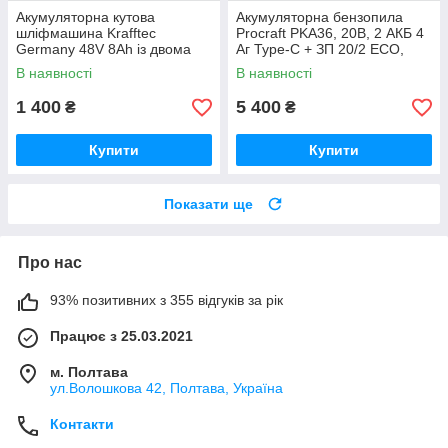
Акумуляторна кутова
Акумуляторна бензопила
шліфмашина Krafftec
Procraft PKA36, 20В, 2 АКБ 4
Germany 48V 8Ah із двома
Аг Type-C + ЗП 20/2 ECO,
акумуляторами безщітковим
шина 250 мм Німеччина
В наявності
В наявності
двигуном диском 125 мм БЕЗ
КЕЙСУ
1 400
5 400
₴
₴
Купити
Купити
Показати ще
Про нас
93% позитивних з 355 відгуків за рік
Працює з 25.03.2021
м. Полтава
ул.Волошкова 42, Полтава, Україна
Контакти