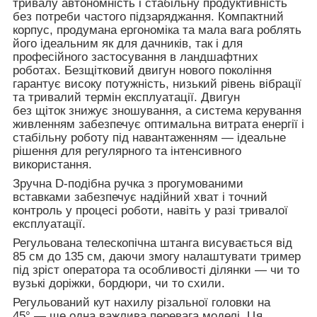
тривалу автономність і стабільну продуктивність
без потреби частого підзаряджання. Компактний
корпус, продумана ергономіка та мала вага роблять
його ідеальним як для дачників, так і для
професійного застосування в ландшафтних
роботах. Безщітковий двигун нового покоління
гарантує високу потужність, низький рівень вібрації
та тривалий термін експлуатації. Двигун
без щіток знижує зношування, а система керування
живленням забезпечує оптимальна витрата енергії і
стабільну роботу під навантаженням — ідеальне
рішення для регулярного та інтенсивного
використання.
Зручна D-подібна ручка з прогумованими
вставками забезпечує надійний хват і точний
контроль у процесі роботи, навіть у разі тривалої
експлуатації.
Регульована телескопічна штанга висувається від
85 см до 135 см, даючи змогу налаштувати тример
під зріст оператора та особливості ділянки — чи то
вузькі доріжки, бордюри, чи то схили.
Регульований кут нахилу різальної головки на
45° — ще одна важлива перевага моделі. Ця