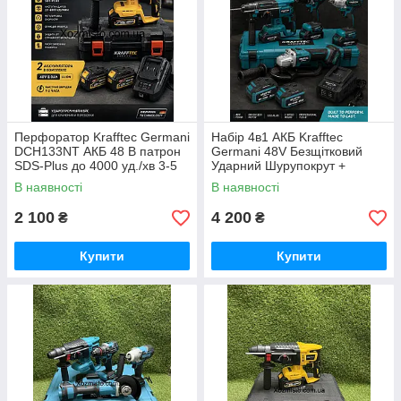
Перфоратор Krafftec Germani
Набір 4в1 АКБ Krafftec
DCH133NT АКБ 48 В патрон
Germani 48V Безщітковий
SDS-Plus до 4000 уд./хв 3-5
Ударний Шурупокрут +
Дж
Перфоратор + Болгарка +
В наявності
В наявності
Гайковерт Набір 4в1
Німеччина Синій
2 100
4 200
₴
₴
Купити
Купити