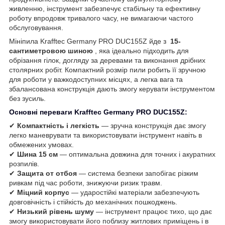
живленню, інструмент забезпечує стабільну та ефективну
роботу впродовж тривалого часу, не вимагаючи частого
обслуговування.
Мініпила Krafftec Germany PRO DUC155Z йде з
15-
сантиметровою шиною
, яка ідеально підходить для
обрізання гілок, догляду за деревами та виконання дрібних
столярних робіт. Компактний розмір пили робить її зручною
для роботи у важкодоступних місцях, а легка вага та
збалансована конструкція дають змогу керувати інструментом
без зусиль.
Основні переваги Krafftec Germany PRO DUC155Z:
✔
Компактність і легкість
— зручна конструкція дає змогу
легко маневрувати та використовувати інструмент навіть в
обмежених умовах.
✔
Шина 15 см
— оптимальна довжина для точних і акуратних
розпилів.
✔
Защита от отбоя
— система безпеки запобігає різким
ривкам під час роботи, знижуючи ризик травм.
✔
Міцний корпус
— ударостійкі матеріали забезпечують
довговічність і стійкість до механічних пошкоджень.
✔
Низький рівень шуму
— інструмент працює тихо, що дає
змогу використовувати його поблизу житлових приміщень і в