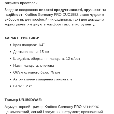
закритих просторах.
Завдяки поєднанню
високої продуктивності, зручності та
надійності
Krafftec Germany PRO DUC155Z стане чудовим
вибором як для професійних садівників, так і для домашніх
користувачів, які цінують комфорт і якість інструменту.
ХАРАКТЕРИСТИКИ:
Крок ланцюга: 1/4"
Довжина шини: 15 см
Швидкість обертання ланцюга: 12 м/сек
Натяг ланцюга: ключова
Об'єм оливного бака: 75 мл
Автоматичне змащення ланцюга: є
Вага: 1.2 кг
Тример UR150DWAE:
Акумуляторний тример Krafftec Germany PRO
—
AZ144/PRO
це компактний, легкий і потужний інструмент, призначений