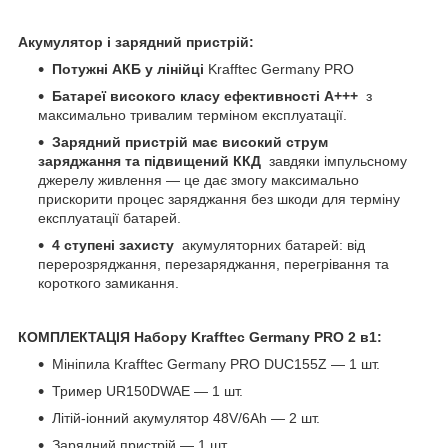
Акумулятор і зарядний пристрій:
Потужні АКБ у лінійці
Krafftec Germany PRO
Батареї високого класу ефективності А+++
з
максимально тривалим терміном експлуатації.
Зарядний пристрій має високий струм
заряджання та підвищений ККД
завдяки імпульсному
джерелу живлення — це дає змогу максимально
прискорити процес заряджання без шкоди для терміну
експлуатації батарей.
4 ступені захисту
акумуляторних батарей: від
перерозряджання, перезаряджання, перегрівання та
короткого замикання.
КОМПЛЕКТАЦІЯ Набору
Krafftec Germany PRO 2
в1:
Мініпила Krafftec Germany PRO DUC155Z — 1 шт.
Тример UR150DWAE — 1 шт.
Літій-іонний акумулятор 48V/6Ah — 2 шт.
Зарядний пристрій — 1 шт.