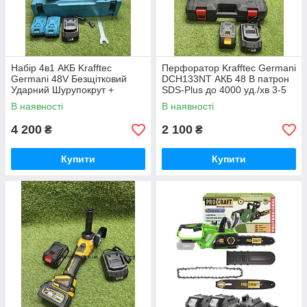
Набір 4в1 АКБ Krafftec
Перфоратор Krafftec Germani
Germani 48V Безщітковий
DCH133NT АКБ 48 В патрон
Ударний Шурупокрут +
SDS-Plus до 4000 уд./хв 3-5
Перфоратор + Болгарка +
Дж
В наявності
В наявності
Гайковерт Набір 4в1
Німеччина Синій
4 200
2 100
₴
₴
Купити
Купити