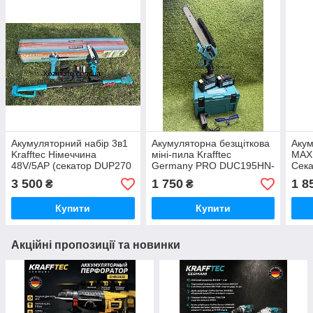
Акумуляторний набір 3в1
Акумуляторна безщіткова
Акум
Krafftec Німеччина
міні-пила Krafftec
MAX
48V/5AP (секатор DUP270
Germany PRO DUC195HN-
Сека
+ пила DUC150Z +
8 (48V, 6Ah, 2 АКБ + ЗП,
пил
3 500
1 750
1 8
₴
₴
штанга-молекс 2 м)
шина 20 см, автоматичне
Безщ
змащення
інст
Купити
Купити
Акційні пропозиції та новинки