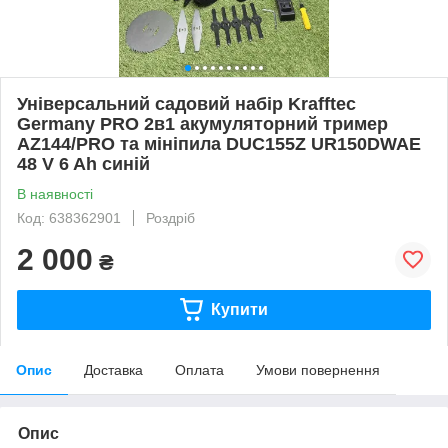
Універсальний садовий набір Krafftec
Germany PRO 2в1 акумуляторний тример
AZ144/PRO та мініпила DUC155Z UR150DWAE
48 V 6 Ah синій
В наявності
Код: 638362901
Роздріб
2 000
₴
Купити
Опис
Доставка
Оплата
Умови повернення
Опис