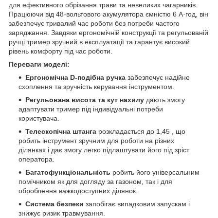
для ефективного обрізання трави та невеликих чагарників.
Працюючи від 48-вольтового акумулятора ємністю 6 А·год, він
забезпечує тривалий час роботи без потреби частого
заряджання. Завдяки ергономічній конструкції та регульованій
ручці тример зручний в експлуатації та гарантує високий
рівень комфорту під час роботи.
Переваги моделі:
Ергономічна D-подібна ручка
забезпечує надійне
схоплення та зручність керування інструментом.
Регульована висота та кут нахилу
дають змогу
адаптувати тример під індивідуальні потреби
користувача.
Телескопічна штанга
розкладається до 1,45 , що
робить інструмент зручним для роботи на різних
ділянках і дає змогу легко підлаштувати його під зріст
оператора.
Багатофункціональність
робить його універсальним
помічником як для догляду за газоном, так і для
оброблення важкодоступних ділянок.
Система безпеки
запобігає випадковим запускам і
знижує ризик травмування.