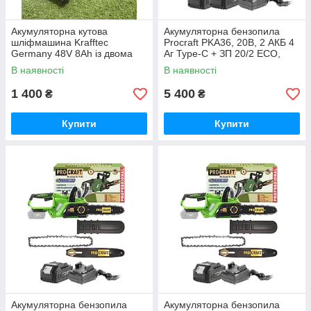
Акумуляторна кутова
Акумуляторна бензопила
шліфмашина Krafftec
Procraft PKA36, 20В, 2 АКБ 4
Germany 48V 8Ah із двома
Аг Type-C + ЗП 20/2 ECO,
акумуляторами безщітковим
шина 250 мм Німеччина
В наявності
В наявності
двигуном диском 125 мм БЕЗ
КЕЙСУ
1 400
5 400
₴
₴
Купити
Купити
Акумуляторна бензопила
Акумуляторна бензопила