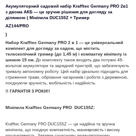
Акумуляторний садовий набір Krafftec Germany PRO 2в1
з двома АКБ — це зручне рішення для догляду за
ділянкою ( Мініпила DUC155Z + Тример
AZ144/PRO
)
Набор Krafftec Germany PRO 2 в 1 — це універсальний
комплект для догляду за садом, що містить
телескопічний тример (до 1,45 м) і компактну мініпилу із
шиною 15 см.
До комплекту також входять два потужні 48-
вольтові акумулятори та зарядний пристрій, що забезпечують
тривалу автономну роботу. Цей набір ідеально підходить для
стриження трави, обрізання чагарників і роботи з деревиною,
поєднуючи зручність, мобільність і надійність.
!! ГАРАНТІЯ 3 РОКИ!!
Мініпила Krafftec Germany PRO
DUC155Z:
DUC155Z — це надійна та зручна
Krafftec Germany PRO
мініпила, що поєднує компактність, маневровість і високу
продуктивність. Завдяки сучасному акумуляторному