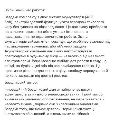
Збільшений час рабо
т
и:
Завдяки комплекту з
двох містких акумуляторів (48V,
6Ah),
пристрій здатний функціонувати впродовж тривалого
часу без зупинок на підзаряджання. Це дає змогу прибирати
на великих територіях або в умовах інтенсивного
навантаження, не втрачаючи темп роботи.
Зміна
акумуляторів займає лічені секунди
, що особливо важливо під
час виконання термінових або об'ємних завдань.
Акумуляторне живлення дає змогу використовувати
повітродувку в будь-якому місці — незалежно від наявності
електромережі. Вона ідеально підійде для роботи в саду, на
виїзді, на будівництві або під час прибирання гаража. Це
практичне рішення для тих, хто цінує свободу пересування й
не хоче залежати від дротів і розеток.
Безщітковий мотор:
Інноваційний безщітковий двигун
забезпечує високу
ефективність за низького енергоспоживання. Такий мотор
вимагає
мінімального обслуговування, не перегрівається й
набагато тихіше
, порівнюючи з класичними аналогами.
Завдяки тому, що немає деталей, термін експлуатації
інструмента збільшений, а рівень шуму та вібрації —