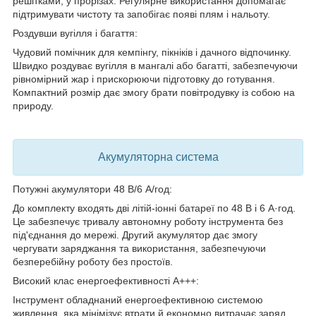
решітками, у прорізах. Регулярне використання допомагає
підтримувати чистоту та запобігає появі плям і нальоту.
Роздувши вугілля і багаття:
Чудовий помічник для кемпінгу, пікніків і дачного відпочинку.
Швидко роздуває вугілля в мангалі або багатті, забезпечуючи
рівномірний жар і прискорюючи підготовку до готування.
Компактний розмір дає змогу брати повітродувку із собою на
природу.
Акумуляторна система
Потужні акумулятори 48 В/6 А/год:
До комплекту входять дві літій-іонні батареї по 48 В і 6 А·год.
Це забезпечує тривалу автономну роботу інструмента без
під'єднання до мережі. Другий акумулятор дає змогу
чергувати заряджання та використання, забезпечуючи
безперебійну роботу без простоїв.
Високий клас енергоефективності A+++:
Інструмент обладнаний енергоефективною системою
живлення, яка мінімізує втрати й економно витрачає заряд.