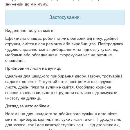
знижений до мінімуму.
Застосування:
Видалення пилу та сміття:
Ефективно очищає робочі та житлові зони від пилу, дрібної
стружки, сміття після ремонту або виробництва. Повітродувка
чудово справляється з прибиранням на підлозі, у кутах, під
меблями або обладнанням, скорочуючи час на рутинне
очищення.
Прибирання листя на вулиці:
Ідеальна для швидкого прибирання двору, газону, тротуарів і
садових доріжок. Потужний потік повітря миттєво здуває
листя, дрібні гілки та вуличне сміття. Особливо корисна
восени та після сильного вітру, коли важливо підтримувати
чистоту на ділянці.
Догляд за автомобілем:
Незамінна для швидкого та дбайливого сушіння авто після
миття: прибирає краплі, пил, сухе листя та сніг. Підходить як
для кузова, так і для важкодоступних зон — під дзеркалами,