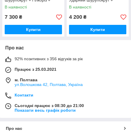
Шурупокрут + Гілкоріз +
Ударний Шурупокрут +
Болгарка + Перф + Гайковерт
Перфоратор + Болгарка +
В наявності
В наявності
+ Циркулярна + лобзик/
Гайковерт Набір 4в1
Червоний
Німеччина Червоний
7 300
4 200
₴
₴
Купити
Купити
Про нас
92% позитивних з 356 відгуків за рік
Працює з 25.03.2021
м. Полтава
ул.Волошкова 42, Полтава, Україна
Контакти
Сьогодні працює з 08:30 до 21:00
Показати весь графік роботи
Про нас