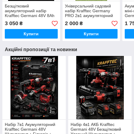
Безщітковий
Універсальний садовий
Акум
акумуляторний набір
набір Krafftec Germany
міні
Krafftec Germani 48V 8Ah
PRO 2в1 акумуляторний
Ger
3в1 Перфоратор +
тример AZ144/PRO та
8 (4
3 050
2 000
1 7
₴
₴
Болгарка + Гайковерт
мініпила DUC155Z
шина
Крафтек Германия синій
UR150DWAE 48 V 6 Ah
зма
Купити
Купити
синій
Акційні пропозиції та новинки
Набір 7в1 Акумуляторний
Набір 4в1 АКБ Krafftec
Krafftec Germani 48V
Germani 48V Безщітковий