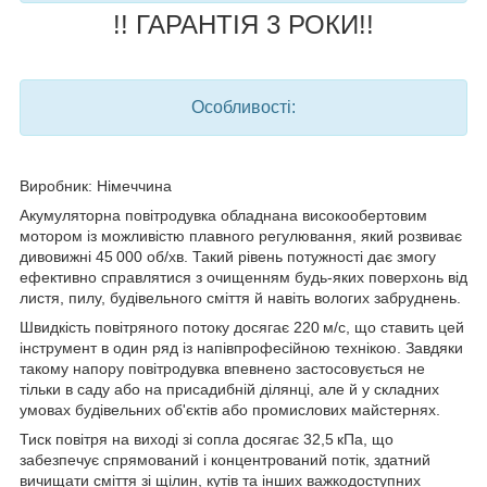
!! ГАРАНТІЯ 3 РОКИ!!
Особливості:
Виробник
: Німеччина
Акумуляторна повітродувка обладнана високообертовим
мотором із можливістю плавного регулювання, який розвиває
дивовижні
45
000 об/хв
. Такий рівень потужності дає змогу
ефективно справлятися з очищенням будь-яких поверхонь від
листя, пилу, будівельного сміття й навіть вологих забруднень.
Швидкість повітряного потоку досягає
220 м/с
, що ставить цей
інструмент в один ряд із напівпрофесійною технікою. Завдяки
такому напору повітродувка впевнено застосовується не
тільки в саду або на присадибній ділянці, але й у складних
умовах будівельних об'єктів або промислових майстернях.
Тиск повітря на виході зі сопла досягає
32,5 кПа
, що
забезпечує спрямований і концентрований потік, здатний
вичищати сміття зі щілин, кутів та інших важкодоступних