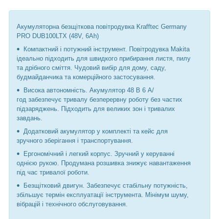
Акумуляторна безщіткова повітродувка Krafftec Germany
PRO DUB100LTX
(48V, 6Ah)
Компактний і потужний інструмент.
Повітродувка Makita
ідеально підходить для швидкого прибирання листя, пилу
та дрібного сміття.
Чудовий вибір для дому, саду,
будмайданчика та комерційного застосування.
Висока автономність.
Акумулятор 48 В 6 А/
год
забезпечує тривалу безперервну роботу без частих
підзаряджень.
Підходить для великих зон і тривалих
завдань.
Додатковий акумулятор у комплекті та кейс
для
зручного зберігання і транспортування.
Ергономічний і легкий корпус.
Зручний у керуванні
однією рукою.
Продумана розшивка знижує навантаження
під час тривалої роботи.
Безщітковий двигун.
Забезпечує стабільну потужність,
збільшує термін експлуатації інструмента
.
Мінімум шуму,
вібрацій і технічного обслуговування.