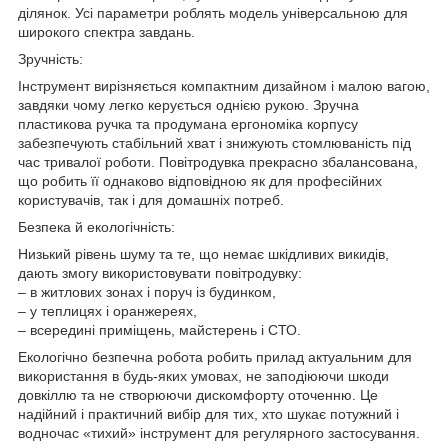
ділянок. Усі параметри роблять модель універсальною для
широкого спектра завдань.
Зручність:
Інструмент вирізняється компактним дизайном і малою вагою,
завдяки чому легко керується однією рукою. Зручна
пластикова ручка та продумана ергономіка корпусу
забезпечують стабільний хват і знижують стомлюваність під
час тривалої роботи. Повітродувка прекрасно збалансована,
що робить її однаково відповідною як для професійних
користувачів, так і для домашніх потреб.
Безпека й екологічність:
Низький рівень шуму та те, що немає шкідливих викидів,
дають змогу використовувати повітродувку:
–
в житлових зонах і поруч із будинком
,
–
у теплицях і оранжереях
,
–
всередині приміщень, майстерень і СТО
.
Екологічно безпечна робота робить прилад актуальним для
використання в будь-яких умовах, не заподіюючи шкоди
довкіллю та не створюючи дискомфорту оточенню. Це
надійний і практичний вибір для тих, хто шукає потужний і
водночас «тихий» інструмент для регулярного застосування.