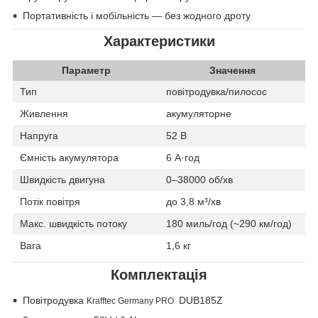
Портативність і мобільність
— без жодного дроту
Характеристики
Параметр
Значення
Тип
повітродувка/пилосос
Живлення
акумуляторне
Напруга
52 В
Ємність акумулятора
6 А·год
Швидкість двигуна
0–38000 об/хв
Потік повітря
до 3,8 м³/хв
Макс. швидкість потоку
180 миль/год (~290 км/год)
Вага
1,6 кг
Комплектація
Повітродувка
DUB185Z
Krafftec Germany PRO