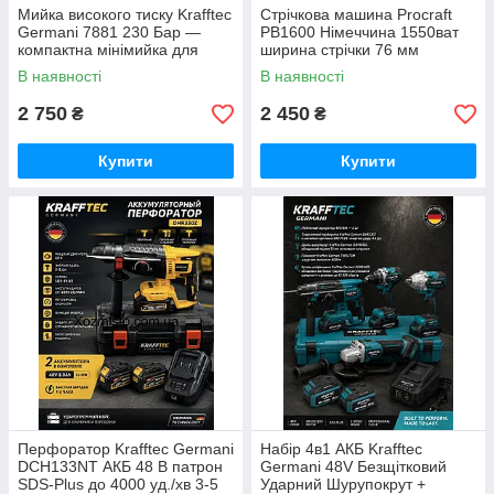
Мийка високого тиску Krafftec
Стрічкова машина Procraft
Germani 7881 230 Бар —
PB1600 Німеччина 1550ват
компактна мінімийка для
ширина стрічки 76 мм
авто, двору та саду 2200ват
В наявності
В наявності
2 750
2 450
₴
₴
Купити
Купити
Перфоратор Krafftec Germani
Набір 4в1 АКБ Krafftec
DCH133NT АКБ 48 В патрон
Germani 48V Безщітковий
SDS-Plus до 4000 уд./хв 3-5
Ударний Шурупокрут +