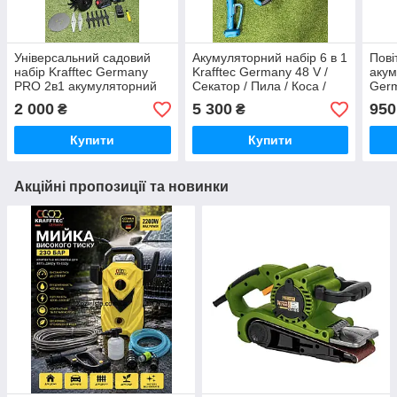
Універсальний садовий
Акумуляторний набір 6 в 1
Пові
набір Krafftec Germany
Krafftec Germany 48 V /
акум
PRO 2в1 акумуляторний
Секатор / Пила / Коса /
Ger
тример AZ144/PRO та
Повітродувка /
(48V
2 000
5 300
950
₴
₴
мініпила DUC155Z
Подовжувач / Кущоріз
безщ
UR150DWAE 48 V 6 Ah
приб
Купити
Купити
синій
Акційні пропозиції та новинки