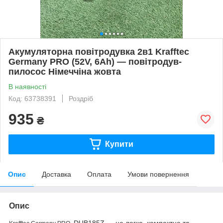
Акумуляторна повітродувка 2в1 Krafftec
Germany PRO (52V, 6Ah) — повітродув-
пилосос Німеччіна жовта
В наявності
Код: 63738391
Роздріб
935
₴
Купити
Опис
Доставка
Оплата
Умови повернення
Опис
DUB185Z — це легка, компактна та