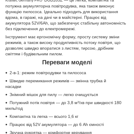
Krafftec Germany PRO
потужна
акумуляторна повітродувка
, яка також виконує
функцію
пилососа
. Ідеально підходить для використання
вдома, в гаражі, на дачі чи в майстерні. Працює від
акумулятора 52V/6Ah, що забезпечує стабільну автономність
без підключення до електромережі.
Інструмент має
ергономічну форму
,
просту систему зміни
режимів
, а також
високу продуктивність потоку повітря
, що
дозволяє швидко впоратися з листям, тирсою, дрібним
сміттям і будівельним пилом.
Переваги моделі
2-в-1:
режим повітродувки та пилососа
Швидке перемикання режимів
— змінна трубка й
насадки
Знімний мішок для пилу
— легко очищується
Потужний потік повітря
— до 3,8 м³/хв при швидкості 180
миль/год
Компактна та легка
— всього 1,6 кг
Працює від 52V акумулятора
— до 6 Ah ємності
Зручна рукоятка
— комфортне керування