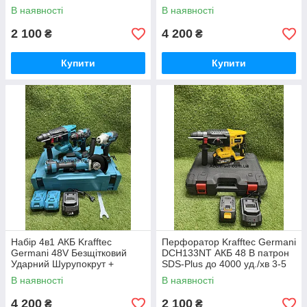
Дж
Перфоратор + Болгарка +
В наявності
В наявності
Гайковерт Набір 4в1
Німеччина Синій
2 100
4 200
₴
₴
Купити
Купити
Набір 4в1 АКБ Krafftec
Перфоратор Krafftec Germani
Germani 48V Безщітковий
DCH133NT АКБ 48 В патрон
Ударний Шурупокрут +
SDS-Plus до 4000 уд./хв 3-5
Перфоратор + Болгарка +
Дж
В наявності
В наявності
Гайковерт Набір 4в1
Німеччина Синій
4 200
2 100
₴
₴