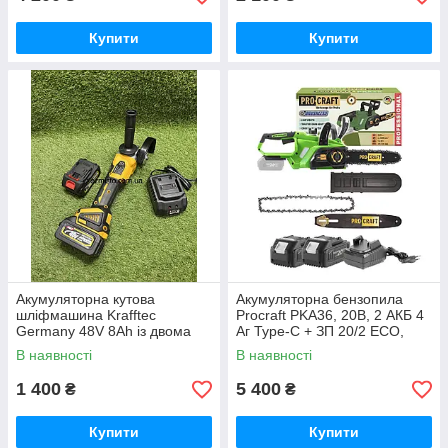
Купити
Купити
Акумуляторна кутова
Акумуляторна бензопила
шліфмашина Krafftec
Procraft PKA36, 20В, 2 АКБ 4
Germany 48V 8Ah із двома
Аг Type-C + ЗП 20/2 ECO,
акумуляторами безщітковим
шина 250 мм Німеччина
В наявності
В наявності
двигуном диском 125 мм БЕЗ
КЕЙСУ
1 400
5 400
₴
₴
Купити
Купити