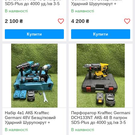
SDS-Plus до 4000 уд./хв 3-5
Ударний Шурупокрут +
Дж
Перфоратор + Болгарка +
В наявності
В наявності
Гайковерт Набір 4в1
Німеччина Синій
2 100
4 200
₴
₴
Купити
Купити
Набір 4в1 АКБ Krafftec
Перфоратор Krafftec Germani
Germani 48V Безщітковий
DCH133NT АКБ 48 В патрон
Ударний Шурупокрут +
SDS-Plus до 4000 уд./хв 3-5
Перфоратор + Болгарка +
Дж
В наявності
В наявності
Гайковерт Набір 4в1