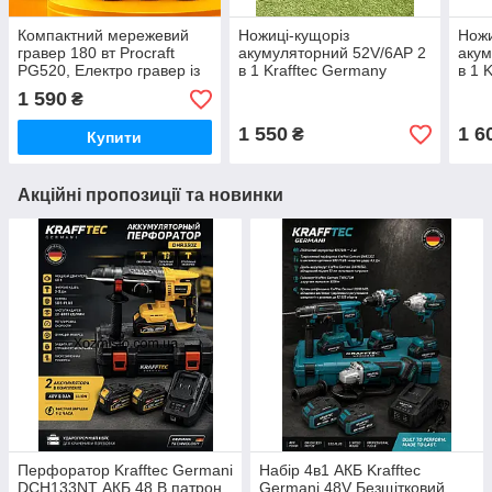
Компактний мережевий
Ножиці-кущоріз
Ножи
гравер 180 вт Procraft
акумуляторний 52V/6AP 2
акум
PG520, Електро гравер із
в 1 Krafftec Germany
в 1 
комплектом насадок і
кущоріз для обрізання
кущо
1 590
₴
гнучким валом
кущів і газону з 2
кущів
насадками
нас
1 550
1 6
₴
Купити
Акційні пропозиції та новинки
Перфоратор Krafftec Germani
Набір 4в1 АКБ Krafftec
DCH133NT АКБ 48 В патрон
Germani 48V Безщітковий