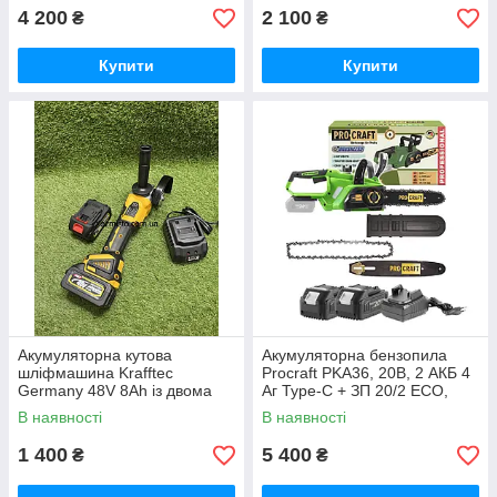
Німеччина Синій
4 200
2 100
₴
₴
Купити
Купити
Акумуляторна кутова
Акумуляторна бензопила
шліфмашина Krafftec
Procraft PKA36, 20В, 2 АКБ 4
Germany 48V 8Ah із двома
Аг Type-C + ЗП 20/2 ECO,
акумуляторами безщітковим
шина 250 мм Німеччина
В наявності
В наявності
двигуном диском 125 мм БЕЗ
КЕЙСУ
1 400
5 400
₴
₴