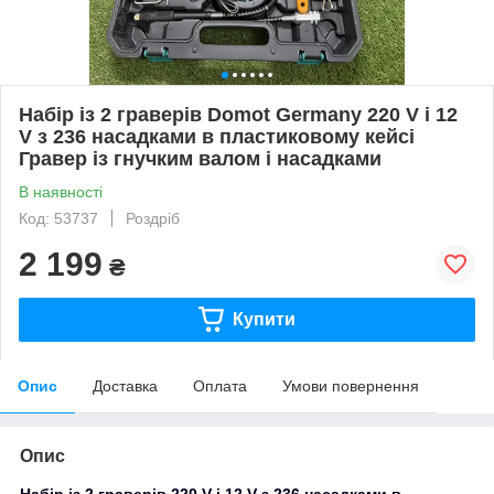
Набір із 2 граверів Domot Germany 220 V і 12
V з 236 насадками в пластиковому кейсі
Гравер із гнучким валом і насадками
В наявності
Код: 53737
Роздріб
2 199
₴
Купити
Опис
Доставка
Оплата
Умови повернення
Опис
Набір із 2 граверів 220 V і 12 V з 236 насадками в