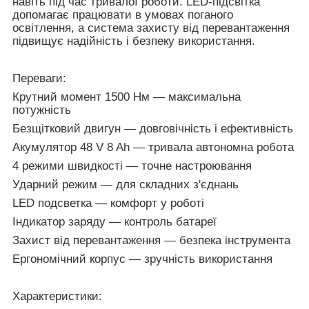
навіть під час тривалої роботи. LED-підсвітка
допомагає працювати в умовах поганого
освітлення, а система захисту від перевантаження
підвищує надійність і безпеку використання.
Переваги:
Крутний момент 1500 Нм
— максимальна
потужність
Безщітковий двигун
— довговічність і ефективність
Акумулятор 48 V 8 Ah
— тривала автономна робота
4 режими швидкості
— точне настроювання
Ударний режим
— для складних з'єднань
LED подсветка
— комфорт у роботі
Індикатор заряду
— контроль батареї
Захист від перевантаження
— безпека інструмента
Ергономічний корпус
— зручність використання
Характеристики: