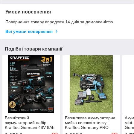
Умови повернення
Повернення товару впродовж 14 днів за домовленістю
Всі умови повернення
Подібні товари компанії
Безщітковий
Безщіткова акумуляторна
Акум
акумуляторний набір
мийка високого тиску
міні
Krafftec Germani 48V 8Ah
Krafftec Germany PRO
Ger
3в1 Перфоратор +
(48V 8Ah 45 Бар) Ручна
8 (4