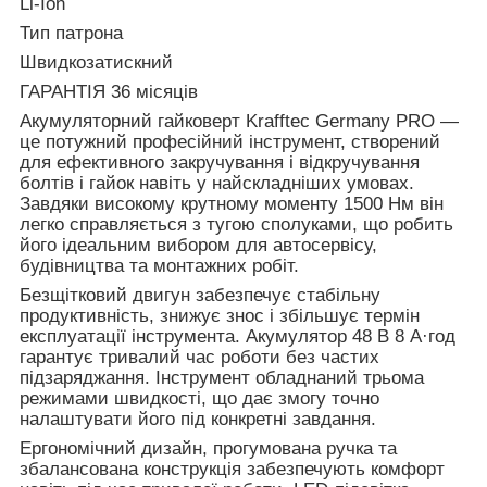
Li-Ion
Тип патрона
Швидкозатискний
ГАРАНТІЯ 36 місяців
Акумуляторний гайковерт Krafftec Germany PRO —
це потужний професійний інструмент, створений
для ефективного закручування і відкручування
болтів і гайок навіть у найскладніших умовах.
Завдяки високому крутному моменту 1500 Нм він
легко справляється з тугою сполуками, що робить
його ідеальним вибором для автосервісу,
будівництва та монтажних робіт.
Безщітковий двигун забезпечує стабільну
продуктивність, знижує знос і збільшує термін
експлуатації інструмента. Акумулятор 48 В 8 А·год
гарантує тривалий час роботи без частих
підзаряджання. Інструмент обладнаний трьома
режимами швидкості, що дає змогу точно
налаштувати його під конкретні завдання.
Ергономічний дизайн, прогумована ручка та
збалансована конструкція забезпечують комфорт