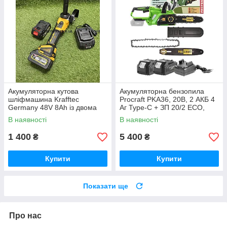
Акумуляторна кутова
Акумуляторна бензопила
шліфмашина Krafftec
Procraft PKA36, 20В, 2 АКБ 4
Germany 48V 8Ah із двома
Аг Type-C + ЗП 20/2 ECO,
акумуляторами безщітковим
шина 250 мм Німеччина
В наявності
В наявності
двигуном диском 125 мм БЕЗ
КЕЙСУ
1 400
5 400
₴
₴
Купити
Купити
Показати ще
Про нас