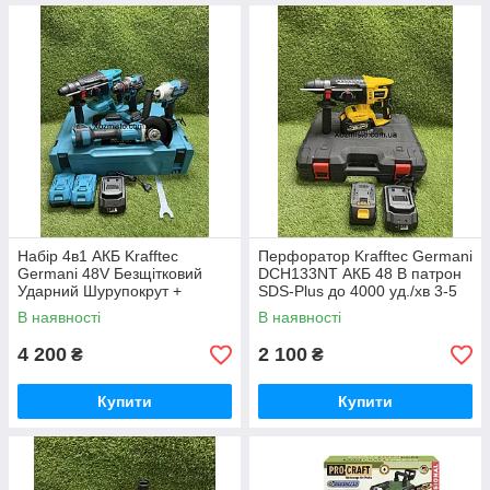
Набір 4в1 АКБ Krafftec
Перфоратор Krafftec Germani
Germani 48V Безщітковий
DCH133NT АКБ 48 В патрон
Ударний Шурупокрут +
SDS-Plus до 4000 уд./хв 3-5
Перфоратор + Болгарка +
Дж
В наявності
В наявності
Гайковерт Набір 4в1
Німеччина Синій
4 200
2 100
₴
₴
Купити
Купити