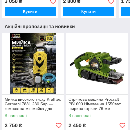
3 050
2 800
1 7
₴
₴
Болгарка + Гайковерт
автомийка + 2 АКБ та
шина
Крафтек Германия синій
насадки
зма
Купити
Купити
Акційні пропозиції та новинки
Мийка високого тиску Krafftec
Стрічкова машина Procraft
Germani 7881 230 Бар —
PB1600 Німеччина 1550ват
компактна мінімийка для
ширина стрічки 76 мм
авто, двору та саду 2200ват
В наявності
В наявності
2 750
2 450
₴
₴