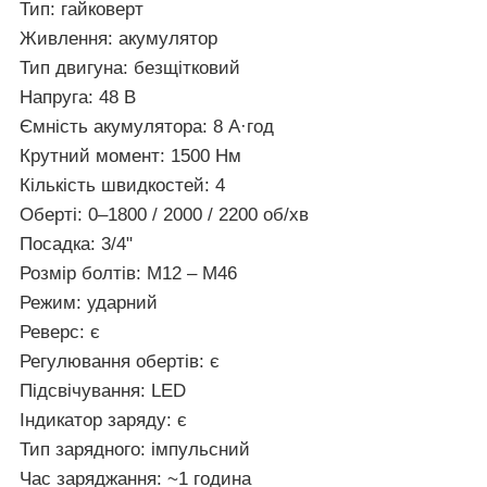
Тип:
гайковерт
Живлення:
акумулятор
Тип двигуна:
безщітковий
Напруга:
48 В
Ємність акумулятора:
8 А·год
Крутний момент:
1500 Нм
Кількість швидкостей:
4
Оберті:
0–1800 / 2000 / 2200 об/хв
Посадка:
3/4"
Розмір болтів:
M12 – M46
Режим:
ударний
Реверс:
є
Регулювання обертів:
є
Підсвічування:
LED
Індикатор заряду:
є
Тип зарядного:
імпульсний
Час заряджання:
~1 година