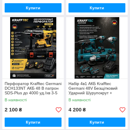
Купити
Купити
Перфоратор Krafftec Germani
Набір 4в1 АКБ Krafftec
DCH133NT АКБ 48 В патрон
Germani 48V Безщітковий
SDS-Plus до 4000 уд./хв 3-5
Ударний Шурупокрут +
Дж
Перфоратор + Болгарка +
В наявності
В наявності
Гайковерт Набір 4в1
Німеччина Синій
2 100
4 200
₴
₴
Купити
Купити