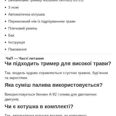
Бензиновий тример
MaXpawer Germany GS-151
3 ножі
Автоматична котушка
Переможний ніж із підрізуванням трави
Плечовий ремінь
Бак
Інструкція
Паковання
ЧаП — Часті питання
Чи підходить тример для високої трави?
Так, модель чудово справляється з густою травою, бур'яном
та заростями.
Яка суміш палива використовується?
Використовується бензин А-92 і олива для двотактних
двигунів.
Чи є котушка в комплекті?
Так, автоматична котушка входить до комплекту.