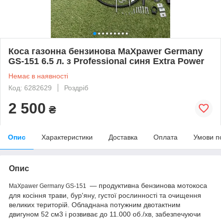
Коса газонна бензинова MaXpawer Germany
GS-151 6.5 л. з Professional синя Extra Power
Немає в наявності
Код: 6282629
Роздріб
2 500
₴
Опис
Характеристики
Доставка
Оплата
Умови п
Опис
— продуктивна бензинова мотокоса
MaXpawer Germany GS-151
для косіння трави, бур'яну, густої рослинності та очищення
великих територій. Обладнана потужним двотактним
двигуном 52 см3 і розвиває до 11.000 об./хв, забезпечуючи