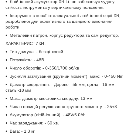
Літій-іонний акумулятор XR Li-Ion забезпечує чудову
стійкість інструмента у вертикальному положенні.
Інструмент з нової інтелектуальної літій-іонної серії XR,
розробленої для ефективного та швидкого виконання
роботи.
Металевий патрон, корпус редуктора та сам редуктор.
ХАРАКТЕРИСТИКИ
:
Тип двигуна: - безщітковий
Потужність: - 48В
Число оборотів: - 0-350/1700 об/хв
Зусилля затягування (крутний момент), макс: - 0-450 Nm
Діаметр свердління: - Дерево - 55 мм, цегла - 16 мм,
сталь -18 мм
Макс. діаметр хвостовика свердлу: 13 мм
Число позицій регулювання крутного моменту: - 25+3
Акумулятор (літій-іонний): - 48V/6.0Ah
Час заряджання: - 60 хв.
Вага: - 1,3 кг