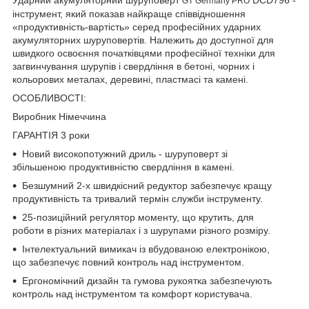
GT Germany PRO
інструмент, який показав найкраще співвідношення
«продуктивність-вартість» серед професійних ударних
акумуляторних шуруповертів. Належить до доступної для
швидкого освоєння початківцями професійної техніки для
загвинчування шурупів і свердління в бетоні, чорних і
кольорових металах, деревині, пластмасі та камені.
ОСОБЛИВОСТІ:
Виробник Німеччина
ГАРАНТІЯ 3 роки
Новий високопотужний дриль - шуруповерт зі
збільшеною продуктивністю свердління в камені.
Безшумний 2-х швидкісний редуктор забезпечує кращу
продуктивність та тривалий термін служби інструменту.
25-позиційний регулятор моменту, що крутить, для
роботи в різних матеріалах і з шурупами різного розміру.
Інтелектуальний вимикач із вбудованою електронікою,
що забезпечує повний контроль над інструментом.
Ергономічний дизайн та гумова рукоятка забезпечують
контроль над інструментом та комфорт користувача.