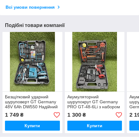
Всі умови повернення
Подібні товари компанії
Безщітковий ударний
Акумуляторний
Аку
шуруповерт GT Germany
шурупокрут GT Germany
шуру
48V 6Ah DW550 Надійний
PRO GT-48-6Li з набором
Germ
шуруповерт для дому 95
інструментів і гнучким
акум
1 749
1 300
2 1
₴
₴
Нм з набором
валом Німеччина в кейсі
шуру
інструментів
DCD
Купити
Купити
130