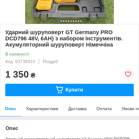
Ударний шуруповерт GT Germany PRO
DCD796 48V, 6AH) з набором інструментів.
Акумуляторний шуруповерт Німеччіна
В наявності
Код: 63738910
Роздріб
1 350
₴
Купити
Опис
Характеристики
Доставка
Оплата
Умови п
Опис
Ударний акумуляторний шуруповерт
DCD796 -