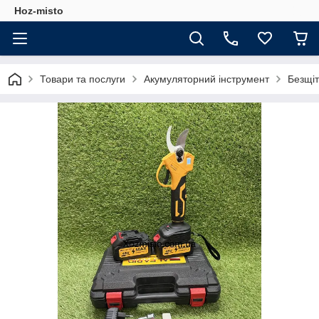
Hoz-misto
Товари та послуги
Акумуляторний інструмент
Безщіт