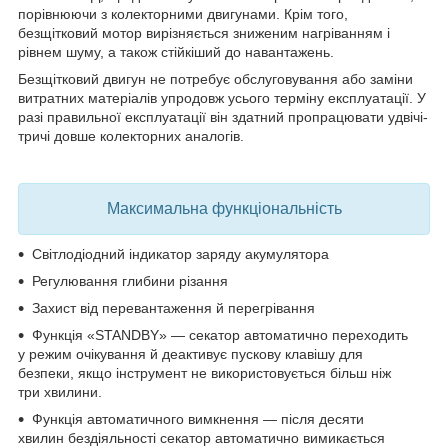
порівнюючи з колекторними двигунами. Крім того,
безщітковий мотор
вирізняється зниженим нагріванням і
рівнем шуму
, а також стійкіший до навантажень.
Безщітковий двигун
не потребує обслуговування
або заміни
витратних матеріалів упродовж усього терміну експлуатації. У
разі правильної експлуатації він
здатний пропрацювати удвічі-
тричі довше
колекторних аналогів.
Максимальна функціональність
Світлодіодний індикатор заряду акумулятора
Регулювання глибини різання
Захист від перевантаження й перегрівання
Функція «STANDBY»
— секатор автоматично переходить
у режим очікування й деактивує пускову клавішу для
безпеки, якщо інструмент не використовується більш ніж
три хвилини.
Функція автоматичного вимкнення
— після десяти
хвилин бездіяльності секатор автоматично вимикається