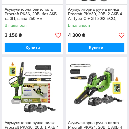
Акумуляторна бензопила
Акумуляторна ручна пилка
Procraft PK36, 20В, без АКБ
Procraft PKA30, 20В, 2 АКБ 4
та ЗП, шина 250 мм
Аг Type-C + ЗП 20/2 ECO,
Німеччина
шина 185 мм Німеччина
В наявності
В наявності
3 150
4 300
₴
₴
Купити
Купити
Акумуляторна ручна пилка
Акумуляторна ручна пилка
Procraft PKA30, 20В, 1 АКБ 4
Procraft PKA24, 20В, 1 АКБ 4