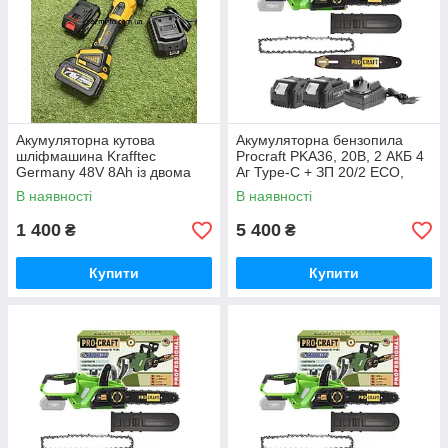
Акумуляторна кутова
Акумуляторна бензопила
шліфмашина Krafftec
Procraft PKA36, 20В, 2 АКБ 4
Germany 48V 8Ah із двома
Аг Type-C + ЗП 20/2 ECO,
акумуляторами безщітковим
шина 250 мм Німеччина
В наявності
В наявності
двигуном диском 125 мм БЕЗ
КЕЙСУ
1 400
5 400
₴
₴
Купити
Купити