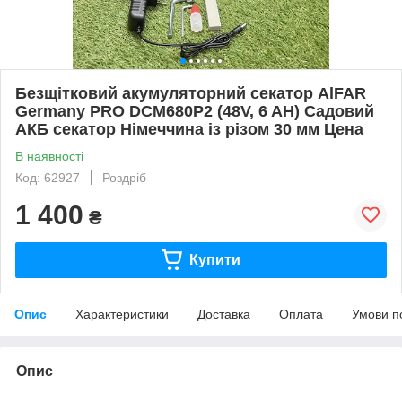
Безщітковий акумуляторний секатор AlFAR
Germany PRO DCM680P2 (48V, 6 AH) Садовий
АКБ секатор Німеччина із різом 30 мм Цена
В наявності
Код: 62927
Роздріб
1 400
₴
Купити
Опис
Характеристики
Доставка
Оплата
Умови п
Опис