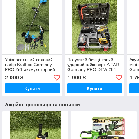
Універсальний садовий
Потужний безщітковий
Акум
набір Krafftec Germany
ударний гайковерт AlFAR
міні
PRO 2в1 акумуляторний
Germany PRO DTW 284
Ger
тример AZ144/PRO та
48V 6AH з 2 АКБ + набір
8 (4
2 000
1 900
1 7
₴
₴
мініпила DUC155Z
інструментів
шина
UR150DWAE 48 V 6 Ah
зма
Купити
Купити
синій
Акційні пропозиції та новинки