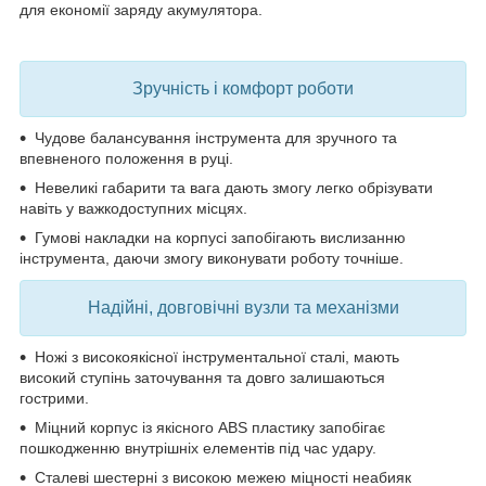
для економії заряду акумулятора.
Зручність і комфорт роботи
Чудове балансування інструмента
для зручного та
впевненого положення в руці.
Невеликі габарити та вага
дають змогу легко обрізувати
навіть у важкодоступних місцях.
Гумові накладки на корпусі
запобігають вислизанню
інструмента, даючи змогу виконувати роботу точніше.
Надійні, довговічні вузли та механізми
Ножі з високоякісної інструментальної сталі
, мають
високий ступінь заточування та довго залишаються
гострими.
Міцний корпус із якісного ABS пластику
запобігає
пошкодженню внутрішніх елементів під час удару.
Сталеві шестерні з високою межею міцності неабияк