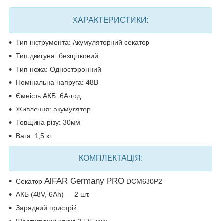
ХАРАКТЕРИСТИКИ:
Тип інструмента: Акумуляторний секатор
Тип двигуна: безщітковий
Тип ножа: Односторонний
Номінальна напруга: 48В
Ємність АКБ: 6А·год
Живлення: акумулятор
Товщина різу: 30мм
Вага: 1,5 кг
КОМПЛЕКТАЦІЯ
:
AlFAR Germany PRO
Секатор
DCM680P2
АКБ (48V, 6Ah) — 2 шт.
Зарядний пристрій
Шестигранні ключі 2,5/5 мм;