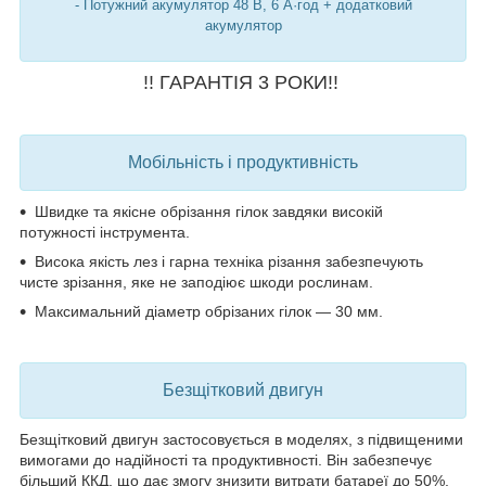
- Потужний акумулятор 48 В, 6 А·год + додатковий
акумулятор
!! ГАРАНТІЯ 3 РОКИ!!
Мобільність і продуктивність
Швидке та якісне обрізання гілок
завдяки високій
потужності інструмента.
Висока якість лез
і гарна техніка різання
забезпечують
чисте зрізання, яке не заподіює шкоди рослинам.
Максимальний діаметр обрізаних гілок — 30 мм
.
Безщітковий двигун
Безщітковий двигун
застосовується в моделях, з підвищеними
вимогами до надійності та продуктивності. Він забезпечує
більший ККД, що
дає змогу знизити витрати батареї до 50%
,