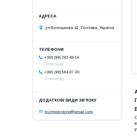
ул.Волошкова 42, Полтава, Україна
+380 (98) 282-49-16
Олександр
+380 (99) 584-07-30
Олександр
hozmistostore@gmail.com
С
к
у