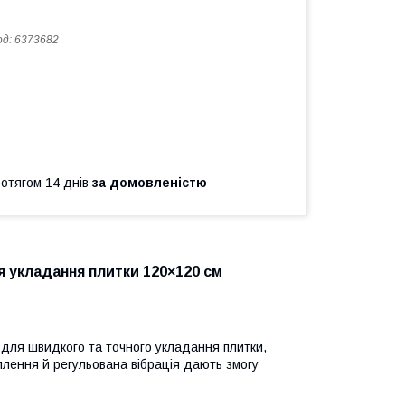
од:
6373682
ротягом 14 днів
за домовленістю
 укладання плитки 120×120 см
 для швидкого та точного укладання плитки,
плення й регульована вібрація дають змогу