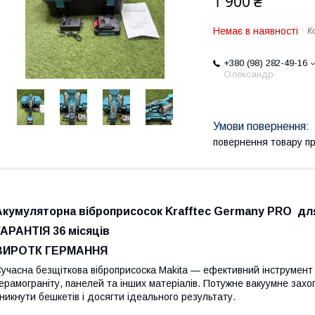
1 900 ₴
Немає в наявності
К
+380 (98) 282-49-16
Олександр
повернення товару п
Акумуляторна віброприсосок Krafftec Germany PRO для
ГАРАНТІЯ 36 місяців
ВИРОТК ГЕРМАННЯ
учасна безщіткова віброприсоска Makita — ефективний інструмент
ерамограніту, панелей та інших матеріалів. Потужне вакуумне захо
никнути бешкетів і досягти ідеального результату.