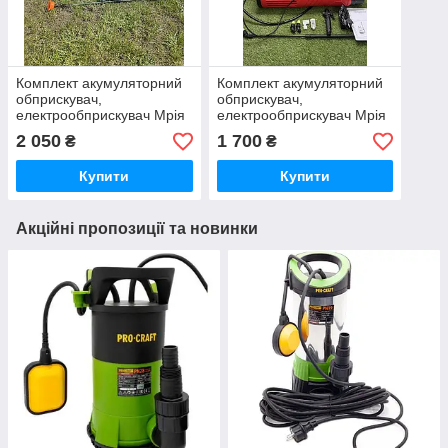
Комплект акумуляторний
Комплект акумуляторний
обприскувач,
обприскувач,
електрообприскувач Мрія
електрообприскувач Мрія
10л та турбо насадка Мрія
6л та турбо насадка 12В
2 050
1 700
₴
₴
12В
Купити
Купити
Акційні пропозиції та новинки