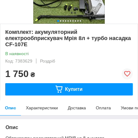
Комплект: акумуляторний
електрообприскувач Мрія 8л + турбо насадка
CF-107E
В наявності
Код: 7383629
Роздріб
1 750
₴
Купити
Опис
Характеристики
Доставка
Оплата
Умови п
Опис
Обприскувач акумуляторний МРІЯ на 8 л чудово