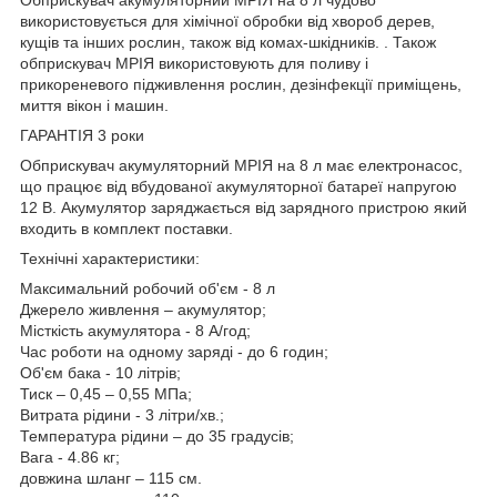
використовується для хімічної обробки від хвороб дерев,
кущів та інших рослин, також від комах-шкідників. . Також
обприскувач МРІЯ використовують для поливу і
прикореневого підживлення рослин, дезінфекції приміщень,
миття вікон і машин.
ГАРАНТІЯ 3 роки
Обприскувач акумуляторний МРІЯ на 8 л має електронасос,
що працює від вбудованої акумуляторної батареї напругою
12 В. Акумулятор заряджається від зарядного пристрою який
входить в комплект поставки.
Технічні характеристики:
Максимальний робочий об'єм - 8 л
Джерело живлення – акумулятор;
Місткість акумулятора - 8 А/год;
Час роботи на одному заряді - до 6 годин;
Об'єм бака - 10 літрів;
Тиск – 0,45 – 0,55 МПа;
Витрата рідини - 3 літри/хв.;
Температура рідини – до 35 градусів;
Вага - 4.86 кг;
довжина шланг – 115 см.