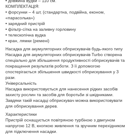
• довжина вудки – 110 см.
КОМПЛЕКТАЦІЯ:
• форсунки – 4 шт, (стандартна, подвійна, економ,
«парасолька»)
• зарядний пристрій
• фільтр-сітка на заливну горловину
• телескопічна вудка
• кран, лямки (ремені)
Насадка для акумуляторних обприскувачів будь-якого типу
Насадка для акумуляторних обприскувачів Turbo створена
спеціально для збільшення продуктивності обприскувачів та
покращення результатів роботи. З її допомогою
спостерігається збільшення швидкості обприскування у 3
рази.
Універсальність
Насадка використовується для нанесення рідких засобів
захисту рослин та засобів для боротьби зі шкідниками.
Завдяки такій насадці обприскувач можна використовувати
для обприскування дерев.
Характеристики
Пристрій оснащується повітряною турбіною з двигуном
напругою 12 В, кнопкою живлення та зручним перехідником
для підключення насадки.