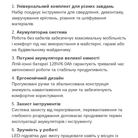
Універсальний комплект для різних завдань
Набір поєднує інструменти для свердління, демонтажу,
закручування кріплень, різання та шліфування
матеріалів.
Акумуляторна система
Робота без кабелів забезпечує максимальну мобільність
і комфорт під час використання в майстерні, гаражі або
на будівельному майданчику.
Потужні акумулятори великої ємності
Літій-іонні батареї 128V/6.0Ah гарантують тривалий час
автономної роботи та стабільну продуктивність.
Ергономічний дизайн
Прогумовані ручки та збалансована конструкція
знижують навантаження на руки та забезпечують
комфортне користування.
Захист інструментів
Система захисту від перегрівання, перевантаження та
глибокого розряджання допомагає продовжити термін
експлуатації акумуляторів і інструменту.
Зручність у роботі
LED-підсвітка дає змогу працювати навіть у місцях із