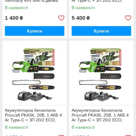
Germany 48V 8Ah із двома
Аг Type-C + ЗП 20/2 ECO,
акумуляторами безщітковим
шина 250 мм Німеччина
В наявності
В наявності
двигуном диском 125 мм БЕЗ
КЕЙСУ
1 400
5 400
₴
₴
Купити
Купити
Акумуляторна бензопила
Акумуляторна бензопила
Procraft PKA36, 20В, 1 АКБ 4
Procraft PKA36, 20В, 1 АКБ 4
Аг Type-C + ЗП 20/2 ECO,
Аг Type-C + ЗП 20/2 ECO,
шина 250 мм Німеччина
шина 250 мм Німеччина
В наявності
В наявності