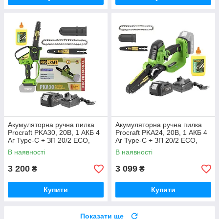
Акумуляторна ручна пилка
Акумуляторна ручна пилка
Procraft PKA30, 20В, 1 АКБ 4
Procraft PKA24, 20В, 1 АКБ 4
Аг Type-C + ЗП 20/2 ECO,
Аг Type-C + ЗП 20/2 ECO,
шина 185 мм Німеччина
шина 100 мм Германия
В наявності
В наявності
3 200
3 099
₴
₴
Купити
Купити
Показати ще