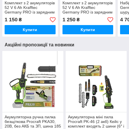
Комплект з 2 акумуляторів
Комплект з 2 акумуляторів
Набі
52 V 6 Ah Krafftec
52 V 6 Ah Krafftec
Ger
Germany PRO із зарядним
Germany PRO із зарядним
шуру
пристроєм ( база від 2 акб
пристроєм Li-ion Батареї
болг
1 150
1 250
4 7
₴
₴
) Li-ion Батареї для
для електроінструменту
комп
електро
акум
Купити
Купити
Акційні пропозиції та новинки
Акумуляторна ручна пилка
Акумуляторна міні пила
безщіткова Procraft PKA30,
Procraft PK-46 (2 акб) Кейс у
20В, без АКБ та ЗП, шина 185
комплект входять 2 шини (6″ і