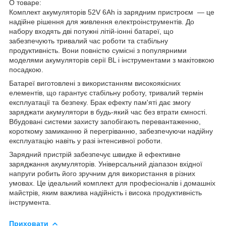
О товаре:
Комплект акумуляторів 52V 6Ah із зарядним пристроєм — це
надійне рішення для живлення електроінструментів. До
набору входять дві потужні літій-іонні батареї, що
забезпечують тривалий час роботи та стабільну
продуктивність. Вони повністю сумісні з популярними
моделями акумуляторів серії BL і інструментами з макітовкою
посадкою.
Батареї виготовлені з використанням високоякісних
елементів, що гарантує стабільну роботу, тривалий термін
експлуатації та безпеку. Брак ефекту пам'яті дає змогу
заряджати акумулятори в будь-який час без втрати ємності.
Вбудовані системи захисту запобігають перевантаженню,
короткому замиканню й перегріванню, забезпечуючи надійну
експлуатацію навіть у разі інтенсивної роботи.
Зарядний пристрій забезпечує швидке й ефективне
заряджання акумуляторів. Універсальний діапазон вхідної
напруги робить його зручним для використання в різних
умовах. Це ідеальний комплект для професіоналів і домашніх
майстрів, яким важлива надійність і висока продуктивність
інструмента.
Приховати