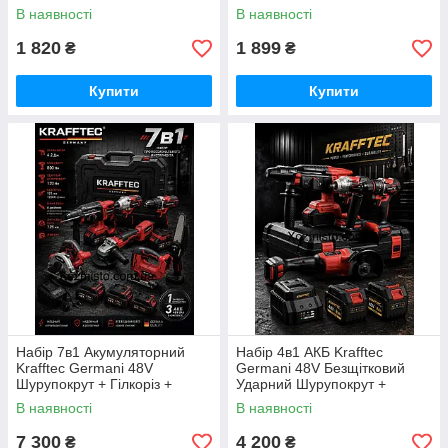
мм Німеччина
8″) та 2 ланцюги
В наявності
В наявності
1 820
1 899
₴
₴
Купити
Купити
Набір 7в1 Акумуляторний
Набір 4в1 АКБ Krafftec
Krafftec Germani 48V
Germani 48V Безщітковий
Шурупокрут + Гілкоріз +
Ударний Шурупокрут +
Болгарка + Перф + Гайковерт
Перфоратор + Болгарка +
В наявності
В наявності
+ Циркулярна + лобзик/
Гайковерт Набір 4в1
Червоний
Німеччина Червоний
7 300
4 200
₴
₴