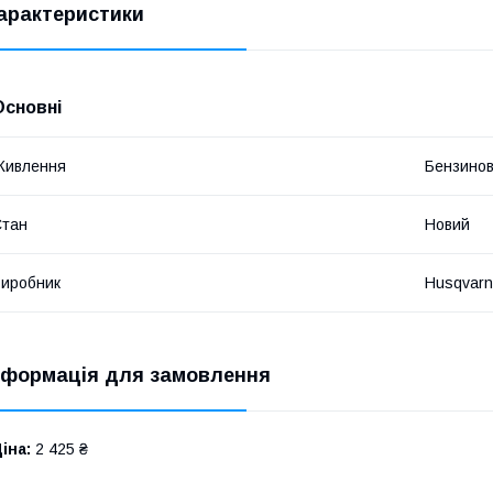
арактеристики
Основні
Живлення
Бензинов
Стан
Новий
иробник
Husqvar
нформація для замовлення
іна:
2 425 ₴