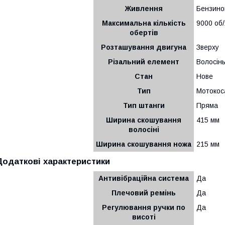
Живлення
Бензино
Максимальна кількість
9000 об/
обертів
Розташування двигуна
Зверху
Різальний елемент
Волосінь
Стан
Нове
Тип
Мотокос
Тип штанги
Пряма
Ширина скошування
415 мм
волосіні
Ширина скошування ножа
215 мм
Додаткові характеристики
Антивібраційна система
Да
Плечовий ремінь
Да
Регулювання ручки по
Да
висоті