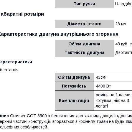
Тип ручки
U-подіб
Габаритні розміри
Діаметр штанги
28 мм
Характеристики двигуна внутрішнього згоряння
Об'єм двигуна
43 куб. 
Тактність двигуна
Двотакт
Характеристики
обертання
Об'єм двигуна
43см³
Потужність
4400 Вт
ремінь на 1 плече,
Комплектація
котушка, ніж на 3
лопаті
Опис
Grasser GGT 3500 з бензиновим двотактним двоциліндровим 
ерхній частині конструкції, впорається з косінням трави на будь-як
ельєфних особливостей.