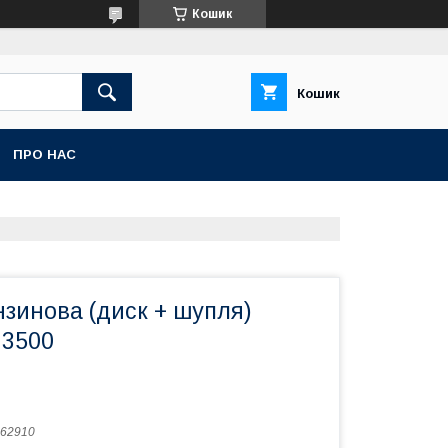
Кошик
Кошик
ПРО НАС
зинова (диск + шупля)
 3500
62910