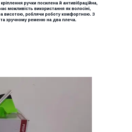
 кріплення ручки посилена й антивібраційна,
ає можливість використання як волосіні,
 за висотою, роблячи роботу комфортною. З
 та зручному ременю на два плеча.