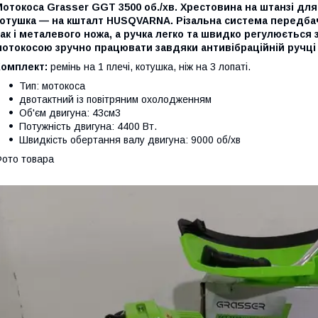
отокоса Grasser GGT 3500 об./хв. Хрестовина на штанзі для
котушка — на кшталт HUSQVARNA. Різальна система передбач
ак і металевого ножа, а ручка легко та швидко регулюється
мотокосою зручно працювати завдяки антивібраційній ручці
Комплект:
ремінь на 1 плечі, котушка, ніж на 3 лопаті.
Тип: мотокоса
двотактний із повітряним охолодженням
Об'єм двигуна: 43см3
Потужність двигуна: 4400 Вт.
Швидкість обертання валу двигуна: 9000 об/хв
ото товара