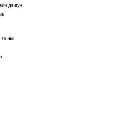
вий двигун
хв
 та ніж
а